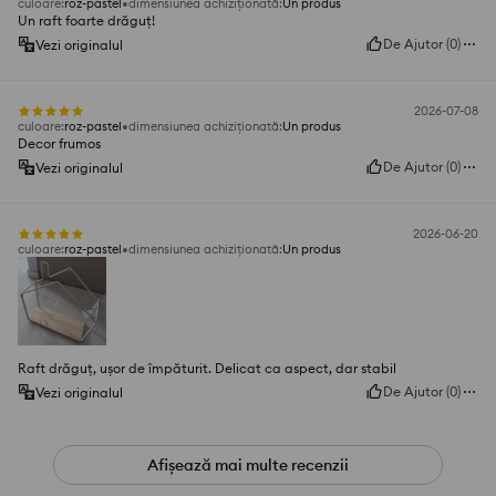
culoare
:
roz-pastel
dimensiunea achiziționată
:
Un produs
Un raft foarte drăguț!
De Ajutor
(
0
)
Vezi originalul
2026-07-08
culoare
:
roz-pastel
dimensiunea achiziționată
:
Un produs
Decor frumos
De Ajutor
(
0
)
Vezi originalul
2026-06-20
culoare
:
roz-pastel
dimensiunea achiziționată
:
Un produs
Raft drăguț, ușor de împăturit. Delicat ca aspect, dar stabil
De Ajutor
(
0
)
Vezi originalul
Afișează mai multe recenzii