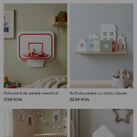
Policioară de perete metalică
Raft de perete cu motiv căsuțe
17
22
,
99
RON
,
99
RON