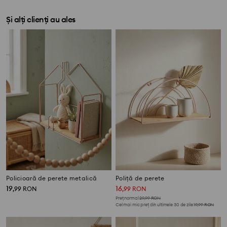
Și alți clienți au ales
Policioară de perete metalică
Poliță de perete
19
16
,
99
RON
,
99
RON
Preț normal
29,99
RON
Cel mai mic preț din ultimele 30 de zile
19,99
RON