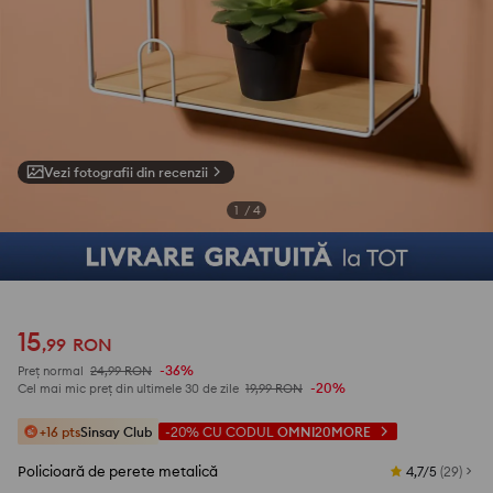
Vezi fotografii din recenzii
1
/
4
15
,
99
RON
-36%
Preț normal
24,99
RON
-20%
Cel mai mic preț din ultimele 30 de zile
19,99
RON
+16 pts
Sinsay Club
-20%
CU CODUL
OMNI20MORE
Policioară de perete metalică
4,7/5
(
29
)