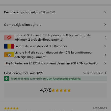
Descrierea produsului
662FW-05X
Compoziție și întreținere
Extra -20% la Promoții de până la -50% la achiziții de
minimum 2 articole (Regulamente)
Livrăm de la un depozit din România
Livrare în 4 zile sau un discount de -15% la următoarea
achiziție (Regulament)
Reducere 20 RON la comenzi de minim 200 RON cu PayPo
Evaluarea produselor
(
29
)
Vezi recenziile
Toate recenziile sunt verificate
Cum funcționează evaluările?
4,7/5
2026-07-29