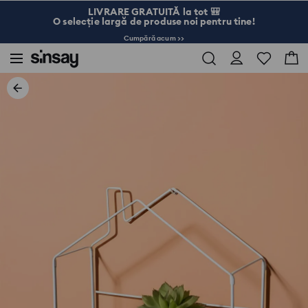
LIVRARE GRATUITĂ la tot 🎒
O selecție largă de produse noi pentru tine!
Cumpără acum >>