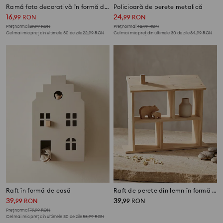
Ramă foto decorativă în formă de casă
Policioară de perete metalică
16
24
,
99
RON
,
99
RON
Preț normal
29,99
RON
Preț normal
42,99
RON
Cel mai mic preț din ultimele 30 de zile
22,99
RON
Cel mai mic preț din ultimele 30 de zile
34,99
RON
Raft în formă de casă
Raft de perete din lemn în formă de casă
39
39
,
99
RON
,
99
RON
Preț normal
79,99
RON
Cel mai mic preț din ultimele 30 de zile
55,99
RON