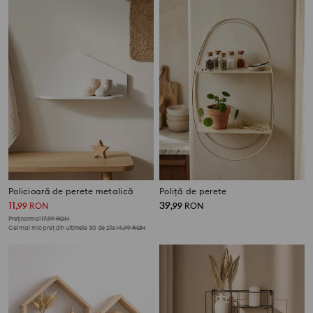
Policioară de perete metalică
Poliță de perete
11
39
,
99
RON
,
99
RON
Preț normal
17,99
RON
Cel mai mic preț din ultimele 30 de zile
14,99
RON