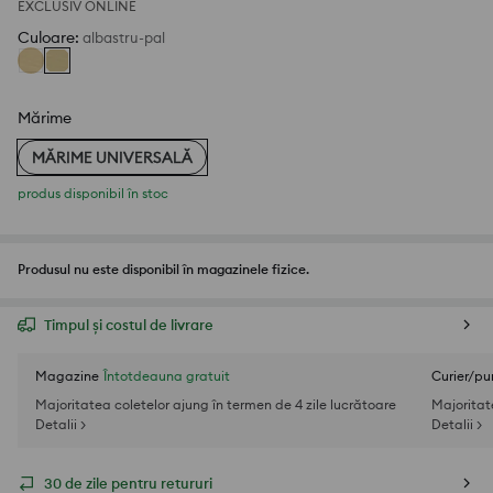
EXCLUSIV ONLINE
Culoare
:
albastru-pal
Mărime
MĂRIME UNIVERSALĂ
produs disponibil în stoc
Produsul nu este disponibil în magazinele fizice.
Timpul și costul de livrare
Magazine
Întotdeauna gratuit
Curier/pu
Majoritatea coletelor ajung în termen de 4 zile lucrătoare
Majoritat
Detalii >
Detalii >
30 de zile pentru retururi