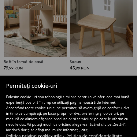
Raft în formă de casă
Scaun
79
45
,
99
RON
,
99
RON
Permiteți cookie-uri
Folosim cookie-uri sau tehnologii similare pentru a vă oferi cea mai bună
experiență posibilă în timp ce utilizați pagina noastră de Internet.
Acceptând toate cookie-urile, ne permiteți să avem grijă de confortul dvs.
în timp ce cumpărați, pe baza propriilor dvs. preferințe și obiceiuri, pe
măsură ce aliniem afișarea produselor și serviciilor pe care le oferim cu
nevoile dvs. Vă puteți modifica oricând alegerea făcând clic pe „Setări”,
iar dacă doriți să aflați mai multe informații, citiți
Politica privind cookie-urile
Politica de confidențialitate
și
.