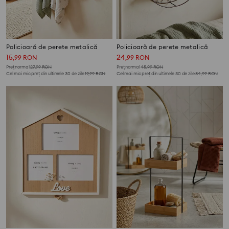
Policioară de perete metalică
Policioară de perete metalică
15
24
,
99
RON
,
99
RON
Preț normal
27,99
RON
Preț normal
45,99
RON
Cel mai mic preț din ultimele 30 de zile
19,99
RON
Cel mai mic preț din ultimele 30 de zile
34,99
RON