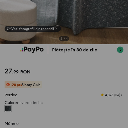
Vezi fotografii din recenzii
1
/
4
27
,
99
RON
+28 pts
Sinsay Club
Perdea
4,8/5
(
34
)
Culoare
:
verde-închis
Mărime