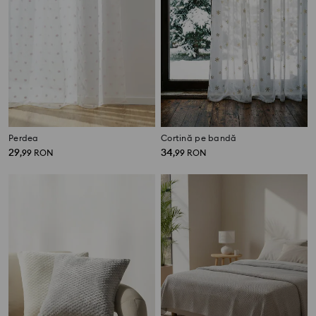
Perdea
Cortină pe bandă
29
34
,
99
RON
,
99
RON