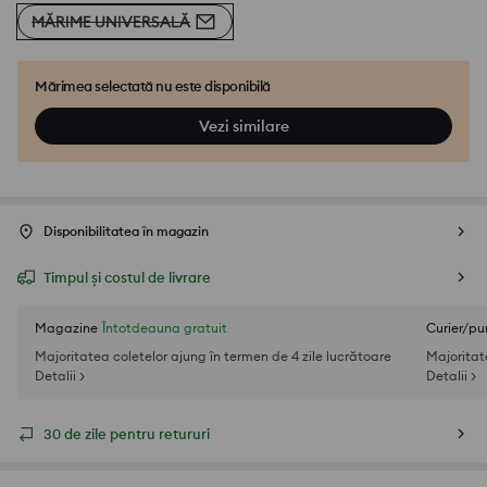
MĂRIME UNIVERSALĂ
Mărimea selectată nu este disponibilă
Vezi similare
Disponibilitatea în magazin
Timpul și costul de livrare
Magazine
Întotdeauna gratuit
Curier/pu
Majoritatea coletelor ajung în termen de 4 zile lucrătoare
Majoritat
Detalii >
Detalii >
30 de zile pentru retururi