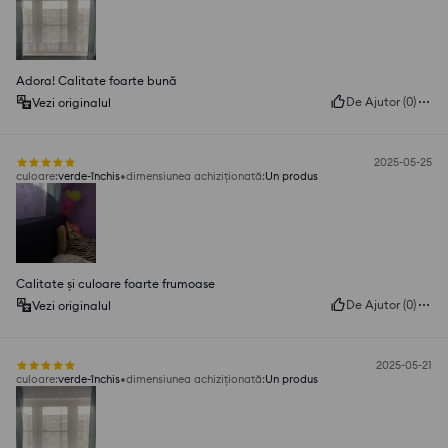
Adora! Calitate foarte bună
De Ajutor
(
0
)
Vezi originalul
2025-05-25
culoare
:
verde-închis
dimensiunea achiziționată
:
Un produs
Calitate și culoare foarte frumoase
De Ajutor
(
0
)
Vezi originalul
2025-05-21
culoare
:
verde-închis
dimensiunea achiziționată
:
Un produs