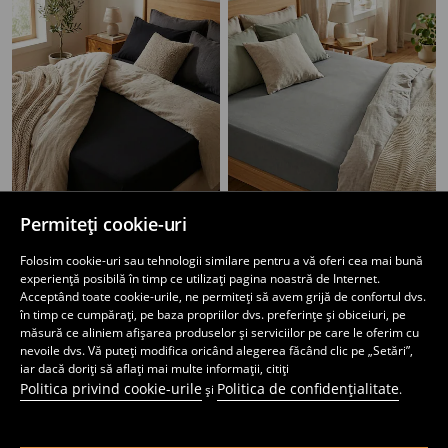
Permiteți cookie-uri
Lenjerie de pat din jerseu de bumbac, cu bandă elastică
Lenjerie de pat din jerseu de bumbac, cu bandă elastică
Folosim cookie-uri sau tehnologii similare pentru a vă oferi cea mai bună
29
27
,
99
RON
,
99
RON
experiență posibilă în timp ce utilizați pagina noastră de Internet.
Acceptând toate cookie-urile, ne permiteți să avem grijă de confortul dvs.
în timp ce cumpărați, pe baza propriilor dvs. preferințe și obiceiuri, pe
măsură ce aliniem afișarea produselor și serviciilor pe care le oferim cu
nevoile dvs. Vă puteți modifica oricând alegerea făcând clic pe „Setări”,
iar dacă doriți să aflați mai multe informații, citiți
Politica privind cookie-urile
Politica de confidențialitate
și
.