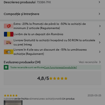
Descrierea produsului
733BK-79X
Compoziție și întreținere
Extra -20% la Promoții de până la -50% la achiziții de
minimum 2 articole (Regulamente)
Livrăm de la un depozit din România
Livrare Gratuită la achiziții începând cu 50 RON la articolele
cu preț întreg
Livrare în 4 zile sau un discount de -15% la următoarea
achiziție (Regulament)
Evaluarea produselor
(
34
)
Vezi recenziile
Toate recenziile sunt verificate
Cum funcționează evaluările?
4,8/5
2025-05-25
culoare
:
verde-închis
dimensiunea achiziționată
:
Un produs