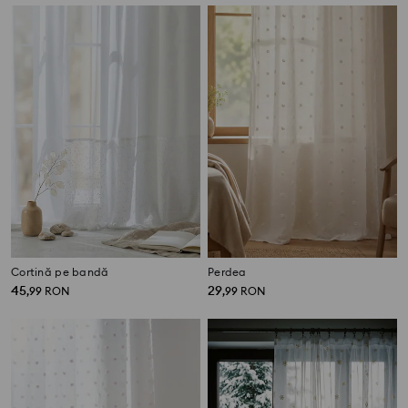
Cortină pe bandă
Perdea
45
29
,
99
RON
,
99
RON