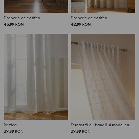
Draperie de catifea
Draperie de catifea
45
42
,
99
RON
,
99
RON
Perdea
Fereastră cu bandă și model cu buline
39
29
,
99
RON
,
99
RON