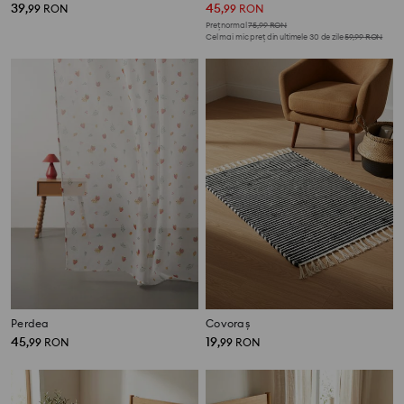
39
45
,
99
RON
,
99
RON
Preț normal
75,99
RON
Cel mai mic preț din ultimele 30 de zile
59,99
RON
Perdea
Covoraș
45
19
,
99
RON
,
99
RON