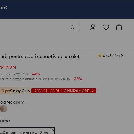
ine!
ură pentru copii cu motiv de ursuleț
4,6/5
(
136
)
99
RON
-44%
 normal
17,99
RON
-23%
mai mic preț din ultimele 30 de zile
12,99
RON
+10 pts
Sinsay Club
-20%
CU CODUL
OMNI20MORE
loare
:
crem
rime
MĂRIME UNIVERSALĂ