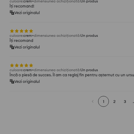
culoare
:
crem
dimensiunea achiziționată
:
Un produs
Îți recomand!
Vezi originalul
culoare
:
crem
dimensiunea achiziționată
:
Un produs
Îți recomand
Vezi originalul
culoare
:
crem
dimensiunea achiziționată
:
Un produs
Încă o piesă de succes. Îl am ca reglaj fin pentru așternut cu un ur
Vezi originalul
1
2
3
.