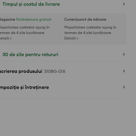
Timpul și costul de livrare
agazine
Întotdeauna gratuit
Curier/punct de ridicare
ajoritatea coletelor ajung în
Majoritatea coletelor ajung în
ermen de 4 zile lucrătoare
termen de 4 zile lucrătoare
etalii >
Detalii >
30 de zile pentru retururi
crierea produsului
310BG-01X
poziție și întreținere