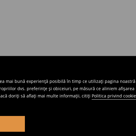
cea mai bună experiență posibilă în timp ce utilizați pagina noastră
priilor dvs. preferințe și obiceiuri, pe măsură ce aliniem afișarea 
că doriți să aflați mai multe informații, citiți
Politica privind cookie