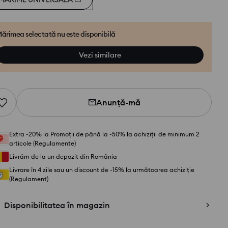
ărimea selectată nu este disponibilă
Vezi similare
Anunță-mă
Extra -20% la Promoții de până la -50% la achiziții de minimum 2
articole (Regulamente)
Livrăm de la un depozit din România
Livrare în 4 zile sau un discount de -15% la următoarea achiziție
(Regulament)
Disponibilitatea în magazin