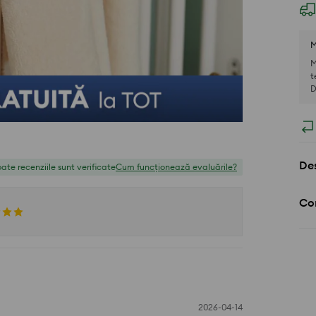
M
M
t
D
Des
ate recenziile sunt verificate
Cum funcționează evaluările?
Com
2026-04-14