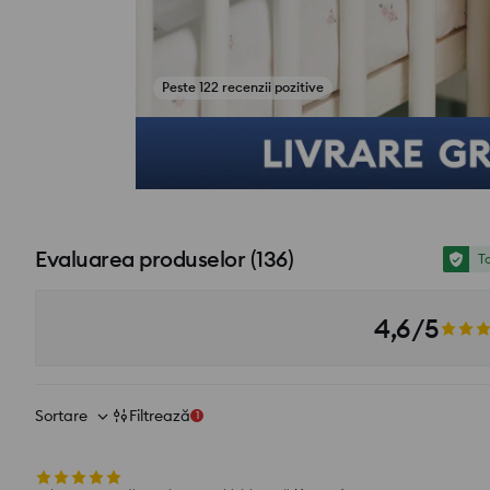
Peste 122 recenzii pozitive
Vezi fotografii din recenzii
Evaluarea produselor
(
136
)
To
4,6/5
Sortare
Filtrează
1