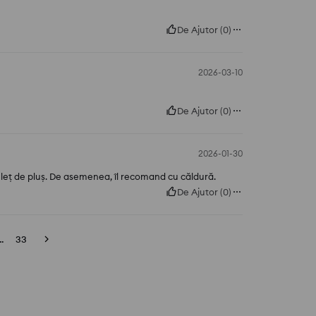
De Ajutor
(
0
)
2026-03-10
De Ajutor
(
0
)
2026-01-30
suleț de pluș. De asemenea, îl recomand cu căldură.
De Ajutor
(
0
)
..
33