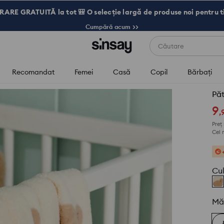
RARE GRATUITĂ la tot 🎒 O selecție largă de produse noi pentru t
Cumpără acum >>
Căutare
Recomandat
Femei
Casă
Copil
Bărbaţi
Păt
9
,
Preț
Cel 
Cu
Mă