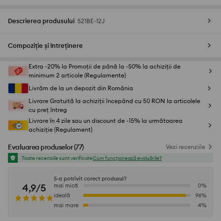
Descrierea produsului
521BE-12J
Compoziție și întreținere
Extra -20% la Promoții de până la -50% la achiziții de
minimum 2 articole (Regulamente)
Livrăm de la un depozit din România
Livrare Gratuită la achiziții începând cu 50 RON la articolele
cu preț întreg
Livrare în 4 zile sau un discount de -15% la următoarea
achiziție (Regulament)
Evaluarea produselor
(
77
)
Vezi recenziile
Toate recenziile sunt verificate
Cum funcționează evaluările?
S-a potrivit corect produsul?
4,9/5
mai mică
0
%
ideală
96
%
mai mare
4
%