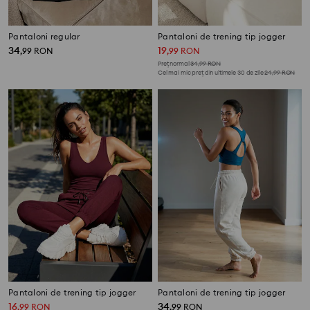
Pantaloni regular
Pantaloni de trening tip jogger
34
19
,
99
RON
,
99
RON
Preț normal
34,99
RON
Cel mai mic preț din ultimele 30 de zile
24,99
RON
Pantaloni de trening tip jogger
Pantaloni de trening tip jogger
16
34
,
99
RON
,
99
RON