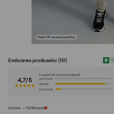
Peste 141 recenzii pozitive
Vezi fotografii din recenzii
Evaluarea produselor
(
151
)
To
S-a potrivit corect produsul?
4,7/5
mai mică
ideală
mai mare
Sortare
Filtrează
1