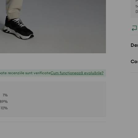
M
t
D
Des
Com
ate recenziile sunt verificate
Cum funcționează evaluările?
1
%
89
%
10
%