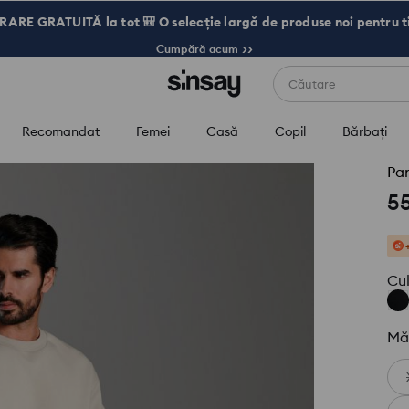
RARE GRATUITĂ la tot 🎒 O selecție largă de produse noi pentru t
Cumpără acum >>
Căutare
Recomandat
Femei
Casă
Copil
Bărbaţi
Pan
5
Cu
Mă