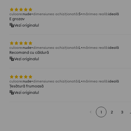
culoare
:
nude
dimensiunea achiziționată
:
S
mărimea reală
:
ideală
E grozav
Vezi originalul
culoare
:
nude
dimensiunea achiziționată
:
L
mărimea reală
:
ideală
Recomand cu căldură
Vezi originalul
culoare
:
nude
dimensiunea achiziționată
:
L
mărimea reală
:
ideală
Țesătură frumoasă
Vezi originalul
1
2
3
.