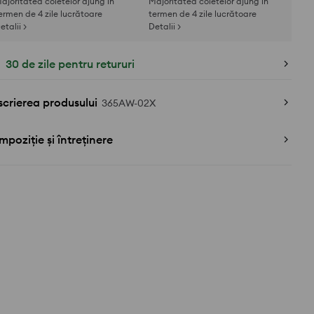
ajoritatea coletelor ajung în
Majoritatea coletelor ajung în
ermen de 4 zile lucrătoare
termen de 4 zile lucrătoare
etalii >
Detalii >
30 de zile pentru retururi
crierea produsului
365AW-02X
poziție și întreținere