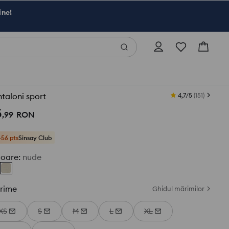
ine!
taloni sport
4,7/5
(
151
)
5
,
99
RON
+56 pts
Sinsay Club
loare
:
nude
rime
Ghidul mărimilor
XS
S
M
L
XL