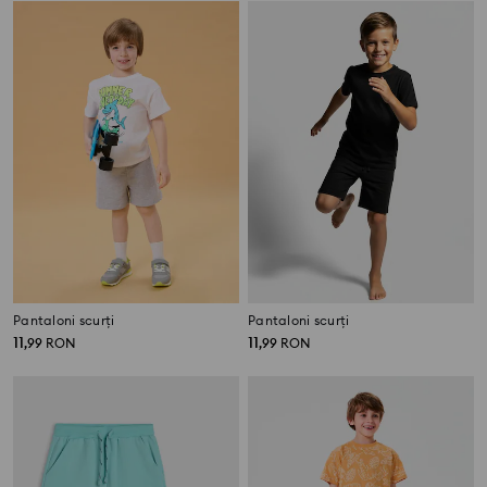
Pantaloni scurți
Pantaloni scurți
11
11
,
99
RON
,
99
RON