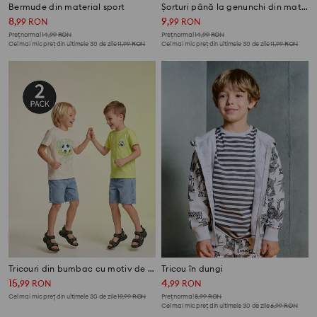
Bermude din material sport
Șorturi până la genunchi din material French Terry
8
9
,
99
RON
,
99
RON
Preț normal
14,99
RON
Preț normal
14,99
RON
Cel mai mic preț din ultimele 30 de zile
11,99
RON
Cel mai mic preț din ultimele 30 de zile
11,99
RON
Tricouri din bumbac cu motiv de fotbal 2 pack
Tricou în dungi
15
4
,
99
RON
,
99
RON
Cel mai mic preț din ultimele 30 de zile
19,99
RON
Preț normal
8,99
RON
Cel mai mic preț din ultimele 30 de zile
6,99
RON