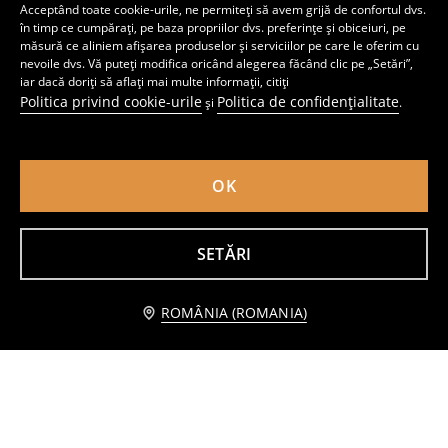
Acceptând toate cookie-urile, ne permiteți să avem grijă de confortul dvs.
în timp ce cumpărați, pe baza propriilor dvs. preferințe și obiceiuri, pe
Pantaloni scurți Sonic The Hedgehog
Șorturi Sportive cu Imprimare Active
măsură ce aliniem afișarea produselor și serviciilor pe care le oferim cu
10
22
,
99
RON
,
99
RON
nevoile dvs. Vă puteți modifica oricând alegerea făcând clic pe „Setări”,
iar dacă doriți să aflați mai multe informații, citiți
Preț normal
24,99
RON
Cel mai mic preț din ultimele 30 de zile
16,99
RON
Politica privind cookie-urile
Politica de confidențialitate
și
.
OK
SETĂRI
Anunță-mă
ROMÂNIA (ROMANIA)
Tricou cu imprimeu
Tricou din bumbac cu mânecă scurtă Marvel
5
11
,
99
RON
,
99
RON