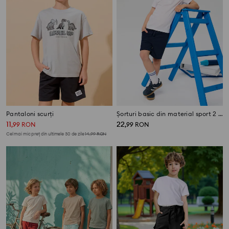
Pantaloni scurți
Șorturi basic din material sport 2 pack
11
22
,
99
RON
,
99
RON
Cel mai mic preț din ultimele 30 de zile
14,99
RON