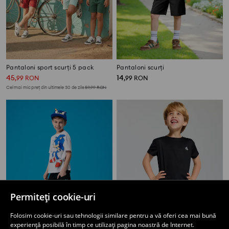
Pantaloni sport scurți 5 pack
Pantaloni scurți
45
14
,
99
RON
,
99
RON
Cel mai mic preț din ultimele 30 de zile
59,99
RON
Permiteți cookie-uri
Folosim cookie-uri sau tehnologii similare pentru a vă oferi cea mai bună
experiență posibilă în timp ce utilizați pagina noastră de Internet.