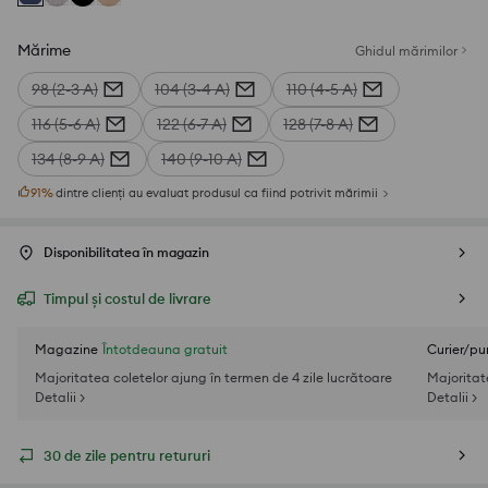
Mărime
Ghidul mărimilor
98 (2-3 A)
104 (3-4 A)
110 (4-5 A)
116 (5-6 A)
122 (6-7 A)
128 (7-8 A)
134 (8-9 A)
140 (9-10 A)
91
%
dintre clienți au evaluat produsul ca fiind potrivit mărimii
Disponibilitatea în magazin
Timpul și costul de livrare
Magazine
Întotdeauna gratuit
Curier/pu
Majoritatea coletelor ajung în termen de 4 zile lucrătoare
Majoritat
Detalii >
Detalii >
30 de zile pentru retururi