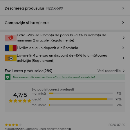
Descrierea produsului
142DX-59X
Compoziție și întreținere
Extra -20% la Promoții de până la -50% la achiziții de
minimum 2 articole (Regulamente)
Livrăm de la un depozit din România
Livrare în 4 zile sau un discount de -15% la următoarea
achiziție (Regulament)
Evaluarea produselor
(
286
)
Vezi recenziile
Toate recenziile sunt verificate
Cum funcționează evaluările?
S-a potrivit corect produsul?
4,7/5
mai mică
7
%
ideală
91
%
mai mare
2
%
2026-07-20
culoare
:
negru
dimensiunea achiziționată
:
98