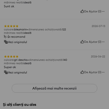
mărimea reală
:
ideală
Sunt ok
De Ajutor
(
0
)
2026-07-13
culoare
:
bleumarin
dimensiunea achiziționată
:
122
mărimea reală
:
ideală
Îți 👍️ recomand
De Ajutor
(
0
)
Vezi originalul
2026-06-22
culoare
:
gri deschis
dimensiunea achiziționată
:
140
mărimea reală
:
ideală
Super ok
De Ajutor
(
0
)
Vezi originalul
Afișează mai multe recenzii
Și alți clienți au ales