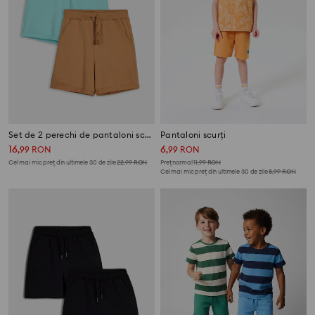
Set de 2 perechi de pantaloni scurți
Pantaloni scurți
16
6
,
99
RON
,
99
RON
Cel mai mic preț din ultimele 30 de zile
22,99
RON
Preț normal
11,99
RON
Cel mai mic preț din ultimele 30 de zile
8,99
RON