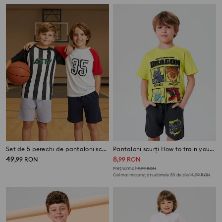
Set de 5 perechi de pantaloni scurți
Pantaloni scurți How to train your dragon
49
8
,
99
RON
,
99
RON
Preț normal
19,99
RON
Cel mai mic preț din ultimele 30 de zile
14,99
RON