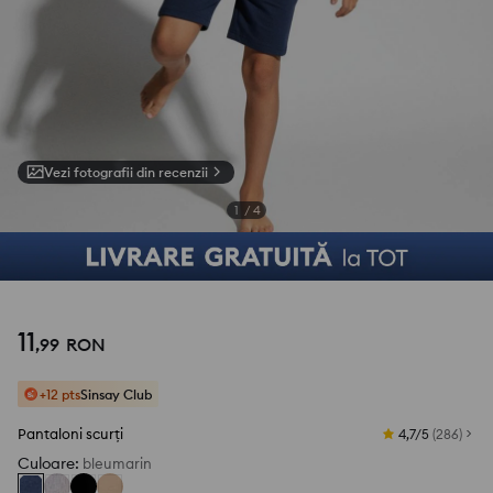
Vezi fotografii din recenzii
1
/
4
11
,
99
RON
+12 pts
Sinsay Club
Pantaloni scurți
4,7/5
(
286
)
Culoare
:
bleumarin