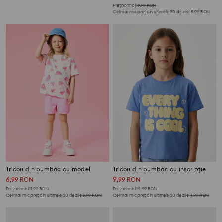
Preț normal
19,99
RON
Cel mai mic preț din ultimele 30 de zile
15,99
RON
Tricou din bumbac cu model
Tricou din bumbac cu inscripție
6
9
,
99
RON
,
99
RON
Preț normal
11,99
RON
Preț normal
14,99
RON
Cel mai mic preț din ultimele 30 de zile
8,99
RON
Cel mai mic preț din ultimele 30 de zile
11,99
RON