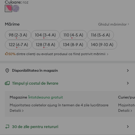
Culoare
:
roz
Mărime
Ghidul mărimilor
98 (2-3 A)
104 (3-4 A)
110 (4-5 A)
116 (5-6 A)
122 (6-7 A)
128 (7-8 A)
134 (8-9 A)
140 (9-10 A)
50
%
dintre clienți au evaluat produsul ca fiind potrivit mărimii
Disponibilitatea în magazin
Timpul și costul de livrare
Magazine
Întotdeauna gratuit
Curier/pu
Majoritatea coletelor ajung în termen de 4 zile lucrătoare
Majoritat
Detalii >
Detalii >
30 de zile pentru retururi