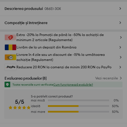
Descrierea produsului
086EI-30X
Compoziție și întreținere
Extra -20% la Promoții de până la -50% la achiziții de
minimum 2 articole (Regulamente)
Livrăm de la un depozit din România
Livrare în 4 zile sau un discount de -15% la următoarea
achiziție (Regulament)
Reducere 20 RON la comenzi de minim 200 RON cu PayPo
Evaluarea produselor
(
8
)
Vezi recenziile
Toate recenziile sunt verificate
Cum funcționează evaluările?
S-a potrivit corect produsul?
5/5
mai mică
0
%
ideală
50
%
mai mare
50
%