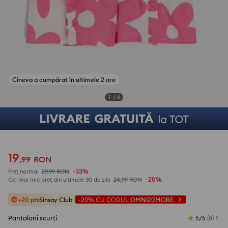
Cineva a cumpărat în ultimele 2 ore
1
/
6
19
,
99
RON
-33%
Preț normal
29,99
RON
-20%
Cel mai mic preț din ultimele 30 de zile
24,99
RON
+20 pts
Sinsay Club
-20%
CU CODUL
OMNI20MORE
Pantaloni scurți
5/5
(
8
)