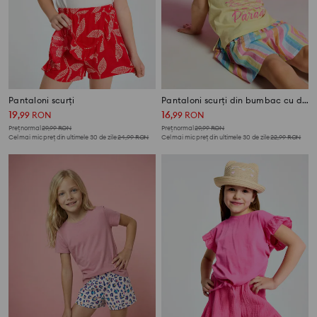
Pantaloni scurți
Pantaloni scurți din bumbac cu dungi colorate
19
16
,
99
RON
,
99
RON
Preț normal
29,99
RON
Preț normal
29,99
RON
Cel mai mic preț din ultimele 30 de zile
24,99
RON
Cel mai mic preț din ultimele 30 de zile
22,99
RON