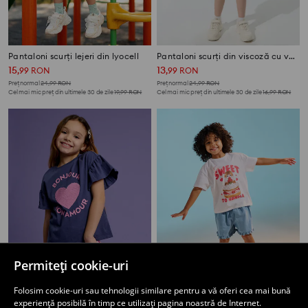
Pantaloni scurți lejeri din lyocell
Pantaloni scurți din viscoză cu volane decorative
15
13
,
99
RON
,
99
RON
Preț normal
24,99
RON
Preț normal
24,99
RON
Cel mai mic preț din ultimele 30 de zile
19,99
RON
Cel mai mic preț din ultimele 30 de zile
16,99
RON
Permiteți cookie-uri
Folosim cookie-uri sau tehnologii similare pentru a vă oferi cea mai bună
experiență posibilă în timp ce utilizați pagina noastră de Internet.