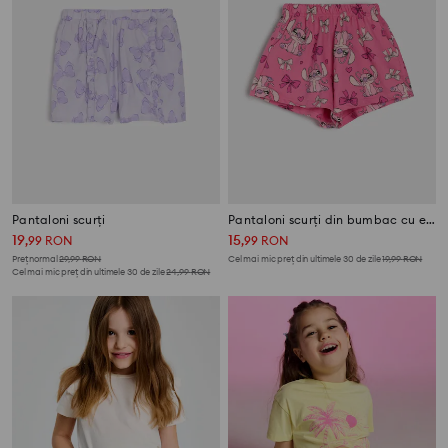
Pantaloni scurți
Pantaloni scurți din bumbac cu elastic Stitch
19
15
,
99
RON
,
99
RON
Preț normal
29,99
RON
Cel mai mic preț din ultimele 30 de zile
19,99
RON
Cel mai mic preț din ultimele 30 de zile
24,99
RON