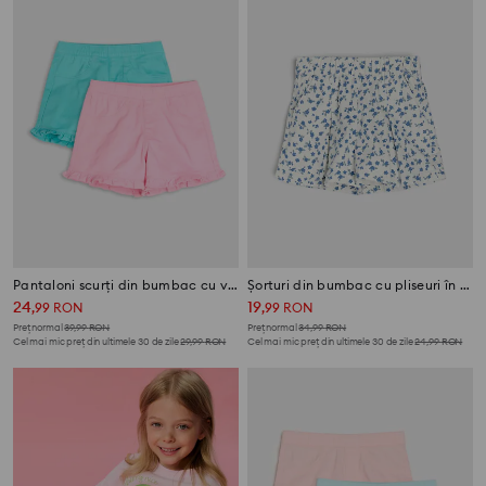
Pantaloni scurți din bumbac cu volane decorative 2 pack
Șorturi din bumbac cu pliseuri în față și model floral
24
19
,
99
RON
,
99
RON
Preț normal
39,99
RON
Preț normal
34,99
RON
Cel mai mic preț din ultimele 30 de zile
29,99
RON
Cel mai mic preț din ultimele 30 de zile
24,99
RON