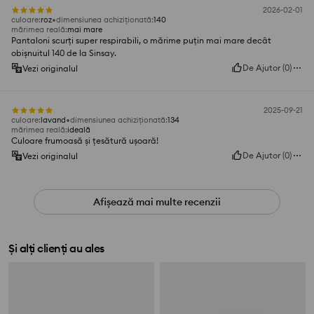
2026-02-01
culoare
:
roz
dimensiunea achiziționată
:
140
mărimea reală
:
mai mare
Pantaloni scurți super respirabili, o mărime puțin mai mare decât
obișnuitul 140 de la Sinsay.
De Ajutor
(
0
)
Vezi originalul
2025-09-21
culoare
:
lavand
dimensiunea achiziționată
:
134
mărimea reală
:
ideală
Culoare frumoasă și țesătură ușoară!
De Ajutor
(
0
)
Vezi originalul
Afișează mai multe recenzii
Și alți clienți au ales