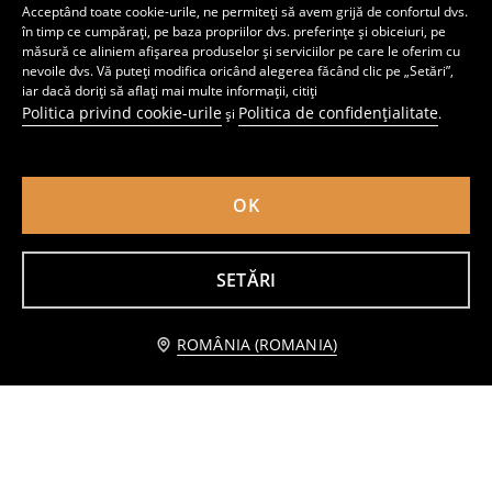
Pantaloni scurți
Pantaloni scurți din bumbac cu volane decorative
Acceptând toate cookie-urile, ne permiteți să avem grijă de confortul dvs.
24
22
,
99
RON
,
99
RON
în timp ce cumpărați, pe baza propriilor dvs. preferințe și obiceiuri, pe
Cel mai mic preț din ultimele 30 de zile
29,99
RON
măsură ce aliniem afișarea produselor și serviciilor pe care le oferim cu
nevoile dvs. Vă puteți modifica oricând alegerea făcând clic pe „Setări”,
iar dacă doriți să aflați mai multe informații, citiți
Politica privind cookie-urile
Politica de confidențialitate
și
.
OK
SETĂRI
Adaugă în coş
ROMÂNIA (ROMANIA)
19,99 RON
Șorturi din denim din bumbac
Tricou din bumbac cu paiete decorative
19
8
,
99
RON
,
99
RON
Cel mai mic preț din ultimele 30 de zile
29,99
RON
Preț normal
14,99
RON
Cel mai mic preț din ultimele 30 de zile
10,99
RON