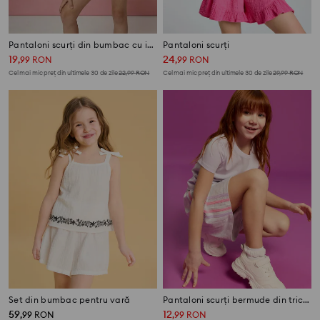
Pantaloni scurți din bumbac cu imprimeu leopard 3 pack
Pantaloni scurți
19
24
,
99
RON
,
99
RON
Cel mai mic preț din ultimele 30 de zile
22,99
RON
Cel mai mic preț din ultimele 30 de zile
29,99
RON
Set din bumbac pentru vară
Pantaloni scurți bermude din tricot French Terry cu dungi laterale
59
12
,
99
RON
,
99
RON