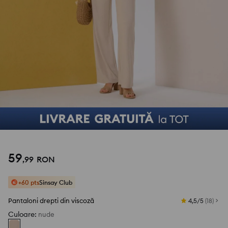
59
,
99
RON
+60 pts
Sinsay Club
Pantaloni drepti din viscoză
4,5/5
(
18
)
Culoare
:
nude