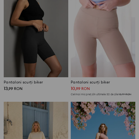
Pantaloni scurți biker
Pantaloni scurți biker
13
10
,
99
RON
,
99
RON
Cel mai mic preț din ultimele 30 de zile
13,99
RON