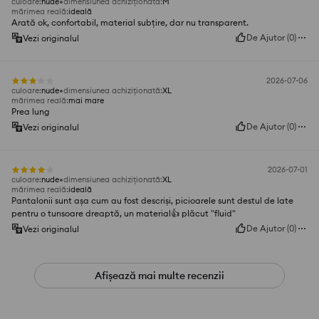
culoare
:
nude
dimensiunea achiziționată
:
M
mărimea reală
:
ideală
Arată ok, confortabil, material subțire, dar nu transparent.
De Ajutor
(
0
)
Vezi originalul
2026-07-06
culoare
:
nude
dimensiunea achiziționată
:
XL
mărimea reală
:
mai mare
Prea lung
De Ajutor
(
0
)
Vezi originalul
2026-07-01
culoare
:
nude
dimensiunea achiziționată
:
XL
mărimea reală
:
ideală
Pantalonii sunt așa cum au fost descriși, picioarele sunt destul de late
pentru o tunsoare dreaptă, un material👍️ plăcut "fluid"
De Ajutor
(
0
)
Vezi originalul
Afișează mai multe recenzii