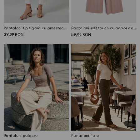
Pantaloni tip țigară cu amestec de viscoză
Pantaloni soft touch cu adaos de vâscoză
39
59
,
99
RON
,
99
RON
Pantaloni palazzo
Pantaloni flare