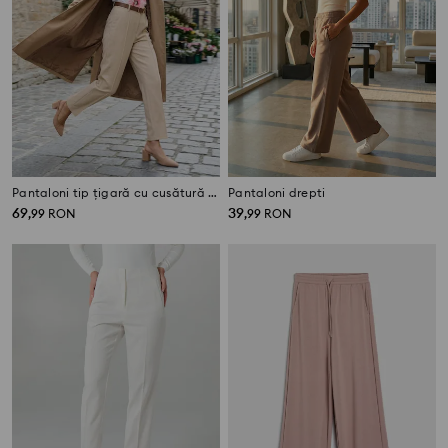
Pantaloni tip țigară cu cusătură pe margine și curea
Pantaloni drepti
69
39
,
99
RON
,
99
RON