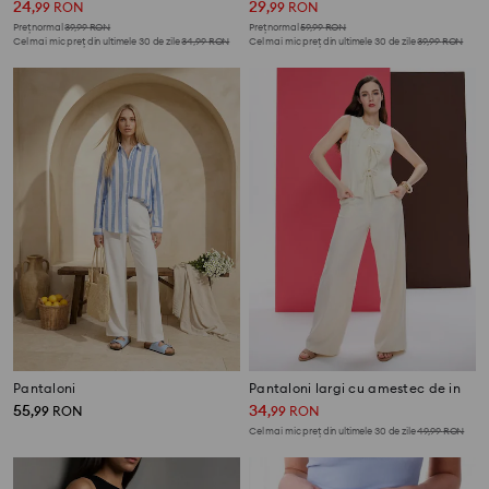
24
29
,
99
RON
,
99
RON
Preț normal
39,99
RON
Preț normal
59,99
RON
Cel mai mic preț din ultimele 30 de zile
34,99
RON
Cel mai mic preț din ultimele 30 de zile
39,99
RON
Pantaloni
Pantaloni largi cu amestec de in
55
34
,
99
RON
,
99
RON
Cel mai mic preț din ultimele 30 de zile
49,99
RON