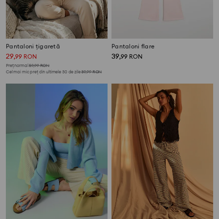
Pantaloni țigaretă
Pantaloni flare
29
39
,
99
RON
,
99
RON
Preț normal
59,99
RON
Cel mai mic preț din ultimele 30 de zile
39,99
RON