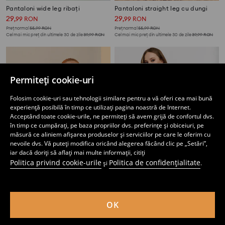
Pantaloni wide leg ribați
Pantaloni straight leg cu dungi
29
29
,
99
RON
,
99
RON
Preț normal
55,99
RON
Preț normal
55,99
RON
Cel mai mic preț din ultimele 30 de zile
39,99
RON
Cel mai mic preț din ultimele 30 de zile
39,99
RON
Permiteți cookie-uri
Folosim cookie-uri sau tehnologii similare pentru a vă oferi cea mai bună
experiență posibilă în timp ce utilizați pagina noastră de Internet.
Acceptând toate cookie-urile, ne permiteți să avem grijă de confortul dvs.
în timp ce cumpărați, pe baza propriilor dvs. preferințe și obiceiuri, pe
măsură ce aliniem afișarea produselor și serviciilor pe care le oferim cu
nevoile dvs. Vă puteți modifica oricând alegerea făcând clic pe „Setări”,
iar dacă doriți să aflați mai multe informații, citiți
Politica privind cookie-urile
Politica de confidențialitate
și
.
Pantaloni straight leg cu model ajurat
Pantaloni wide leg din tricot moale cu amestec de vâscoză soft touch
OK
45
24
,
99
RON
,
99
RON
Preț normal
55,99
RON
Cel mai mic preț din ultimele 30 de zile
34,99
RON