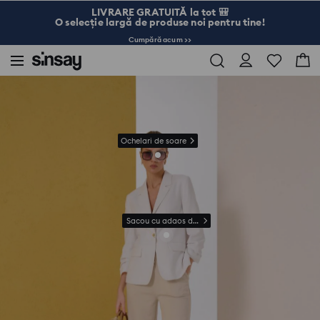
LIVRARE GRATUITĂ la tot 🎒
O selecție largă de produse noi pentru tine!
Cumpără acum >>
Sinsay
Femei
Pantaloni drepti din viscoză
Ochelari de soare
Sacou cu adaos de in