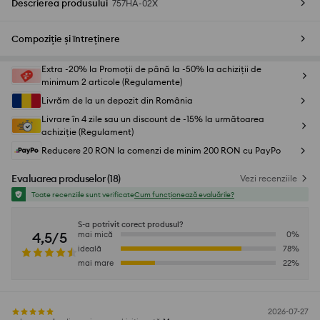
Descrierea produsului
757HA-02X
Compoziție și întreținere
Extra -20% la Promoții de până la -50% la achiziții de
minimum 2 articole (Regulamente)
Livrăm de la un depozit din România
Livrare în 4 zile sau un discount de -15% la următoarea
achiziție (Regulament)
Reducere 20 RON la comenzi de minim 200 RON cu PayPo
Evaluarea produselor
(
18
)
Vezi recenziile
Toate recenziile sunt verificate
Cum funcționează evaluările?
S-a potrivit corect produsul?
4,5/5
mai mică
0
%
ideală
78
%
mai mare
22
%
2026-07-27