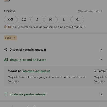
Mărime
Ghidul mărimilor
XXS
XS
S
M
L
XL
78
%
dintre clienți au evaluat produsul ca fiind potrivit mărimii
Basic
Disponibilitatea în magazin
Timpul și costul de livrare
Magazine
Întotdeauna gratuit
Curier/pu
Majoritatea coletelor ajung în termen de 4 zile lucrătoare
Majoritat
Detalii >
Detalii >
30 de zile pentru retururi