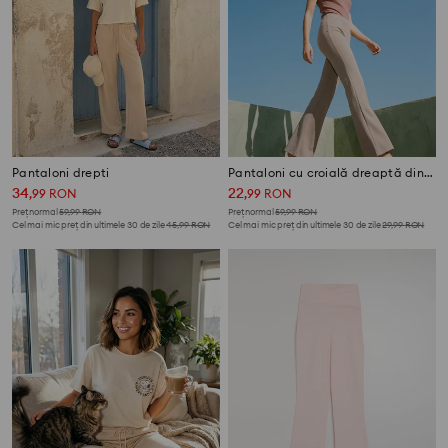
Pantaloni drepti
Pantaloni cu croială dreaptă din material roma
34
22
,
99
RON
,
99
RON
Preț normal
59,99
RON
Preț normal
59,99
RON
Cel mai mic preț din ultimele 30 de zile
45,99
RON
Cel mai mic preț din ultimele 30 de zile
29,99
RON