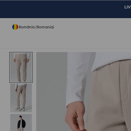
LIV
România (Romania)