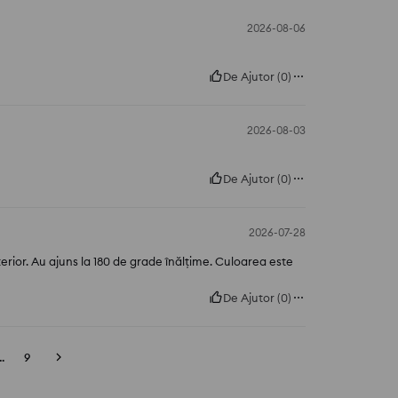
2026-08-06
De Ajutor
(
0
)
2026-08-03
De Ajutor
(
0
)
2026-07-28
rior. Au ajuns la 180 de grade înălțime. Culoarea este
De Ajutor
(
0
)
..
9