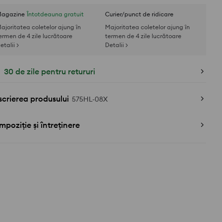
agazine
Întotdeauna gratuit
Curier/punct de ridicare
ajoritatea coletelor ajung în
Majoritatea coletelor ajung în
ermen de 4 zile lucrătoare
termen de 4 zile lucrătoare
etalii >
Detalii >
30 de zile pentru retururi
crierea produsului
575HL-08X
poziție și întreținere