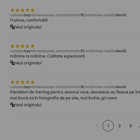
culoare
:
bej
dimensiunea achiziționată
:
XL
mărimea reală
:
ideală
Frumos, confortabil
Vezi originalul
culoare
:
bej
dimensiunea achiziționată
:
XL
mărimea reală
:
ideală
mărime la mărime. Calitate superioară
Vezi originalul
culoare
:
bej
dimensiunea achiziționată
:
XL
mărimea reală
:
ideală
Pantaloni de trening pentru sezonul rece, deoarece au fleece pe inte
mai bună ca în fotografia de pe site, mai închis, gri crem
Vezi originalul
1
2
3
.