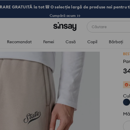
RARE GRATUITĂ la tot 🎒 O selecție largă de produse noi pentru t
Cumpără acum >>
Căutare
Recomandat
Femei
Casă
Copil
Bărbaţi
BES
Pan
3
Cu
Mă