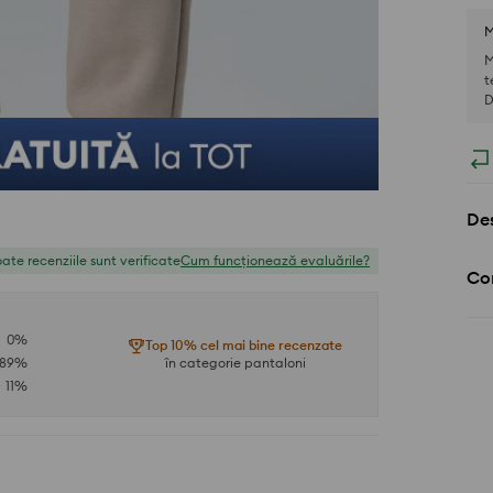
M
M
t
D
Des
ate recenziile sunt verificate
Cum funcționează evaluările?
Com
0
%
Top 10% cel mai bine recenzate
89
%
în categorie pantaloni
11
%