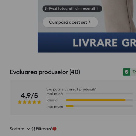
Vezi fotografii din recenzii
Cumpără acest set
Evaluarea produselor
(
40
)
To
S-a potrivit corect produsul?
4,9/5
mai mică
ideală
mai mare
Sortare
Filtrează
1