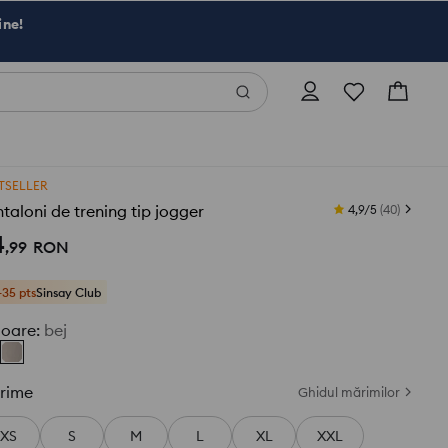
ine!
TSELLER
taloni de trening tip jogger
4,9/5
(
40
)
4
,
99
RON
+35 pts
Sinsay Club
loare
:
bej
rime
Ghidul mărimilor
XS
S
M
L
XL
XXL