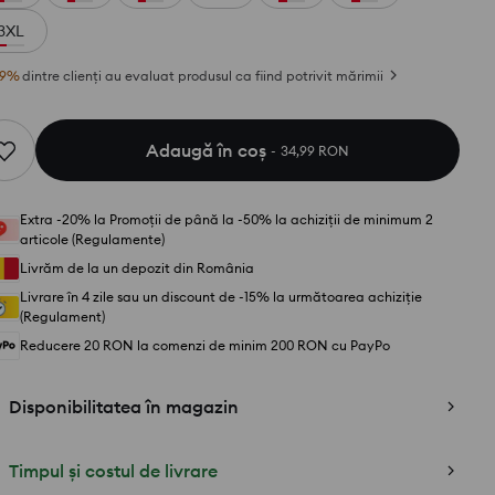
3XL
9
%
dintre clienți au evaluat produsul ca fiind potrivit mărimii
Adaugă în coş
34,99 RON
Extra -20% la Promoții de până la -50% la achiziții de minimum 2
articole (Regulamente)
Livrăm de la un depozit din România
Livrare în 4 zile sau un discount de -15% la următoarea achiziție
(Regulament)
Reducere 20 RON la comenzi de minim 200 RON cu PayPo
Disponibilitatea în magazin
Timpul și costul de livrare