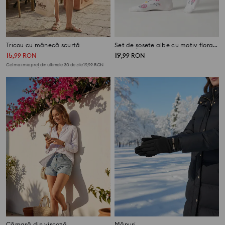
Tricou cu mânecă scurtă
Set de șosete albe cu motiv floral și modele simple 5 pack
15
19
,
99
RON
,
99
RON
Cel mai mic preț din ultimele 30 de zile
19,99
RON
Cămașă din viscoză
Mănuși