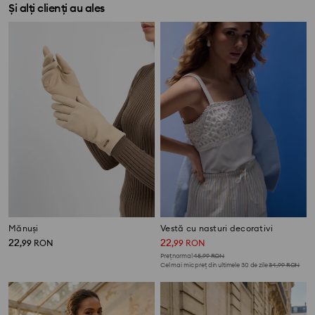
Și alți clienți au ales
Mănuși
Vestă cu nasturi decorativi
22
22
,
99
RON
,
99
RON
Preț normal
45,99
RON
Cel mai mic preț din ultimele 30 de zile
34,99
RON