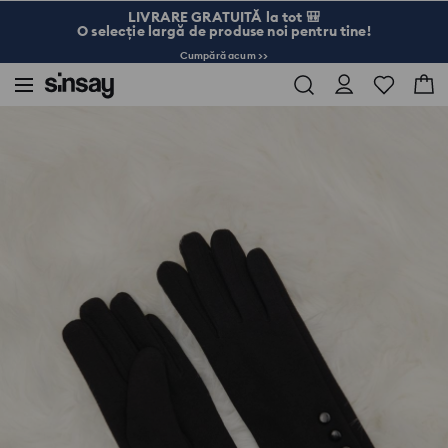
LIVRARE GRATUITĂ la tot 🎒
O selecție largă de produse noi pentru tine!
Cumpără acum >>
Sinsay
Femei
Genți și accesorii
Mănuși