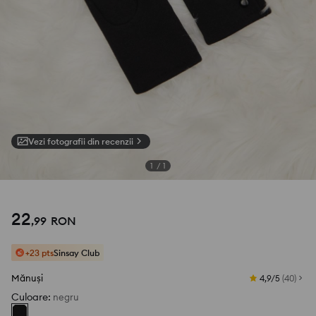
Vezi fotografii din recenzii
1
/
1
22
,
99
RON
+23 pts
Sinsay Club
Mănuși
4,9/5
(
40
)
Culoare
:
negru