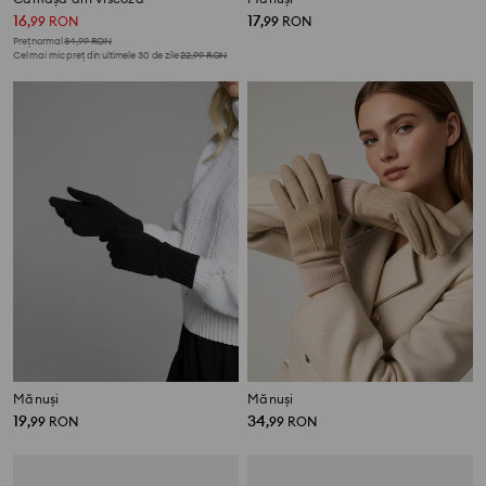
16
17
,
99
RON
,
99
RON
Preț normal
34,99
RON
Cel mai mic preț din ultimele 30 de zile
22,99
RON
Mănuși
Mănuși
19
34
,
99
RON
,
99
RON