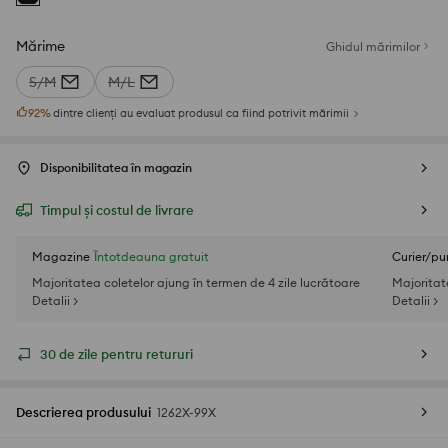
Mărime
Ghidul mărimilor
S/M
M/L
92
%
dintre clienți au evaluat produsul ca fiind potrivit mărimii
Disponibilitatea în magazin
Timpul și costul de livrare
Magazine
Întotdeauna gratuit
Curier/pu
Majoritatea coletelor ajung în termen de 4 zile lucrătoare
Majoritat
Detalii >
Detalii >
30 de zile pentru retururi
Descrierea produsului
1262X-99X