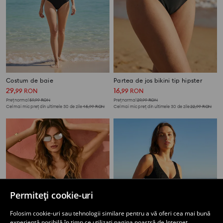
Costum de baie
Partea de jos bikini tip hipster
29
16
,
99
RON
,
99
RON
Preț normal
59,99
RON
Preț normal
29,99
RON
Cel mai mic preț din ultimele 30 de zile
45,99
RON
Cel mai mic preț din ultimele 30 de zile
22,99
RON
Permiteți cookie-uri
Folosim cookie-uri sau tehnologii similare pentru a vă oferi cea mai bună
experiență posibilă în timp ce utilizați pagina noastră de Internet.