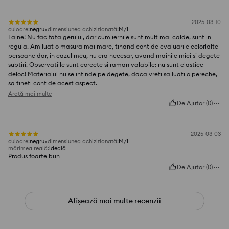
2025-03-10
culoare
:
negru
dimensiunea achiziționată
:
M/L
Faine! Nu fac fata gerului, dar cum iernile sunt mult mai calde, sunt in
regula. Am luat o masura mai mare, tinand cont de evaluarile celorlalte
persoane dar, in cazul meu, nu era necesar, avand mainile mici si degete
subtiri. Observatiile sunt corecte si raman valabile: nu sunt elastice
deloc! Materialul nu se intinde pe degete, daca vreti sa luati o pereche,
sa tineti cont de acest aspect.
Arată mai multe
De Ajutor
(
0
)
2025-03-03
culoare
:
negru
dimensiunea achiziționată
:
M/L
mărimea reală
:
ideală
Produs foarte bun
De Ajutor
(
0
)
Afișează mai multe recenzii