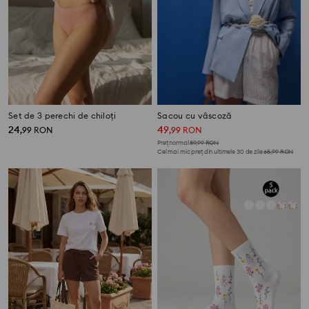
Set de 3 perechi de chiloți
Sacou cu vâscoză
24
49
,
99
RON
,
99
RON
Preț normal
89,99
RON
Cel mai mic preț din ultimele 30 de zile
65,99
RON