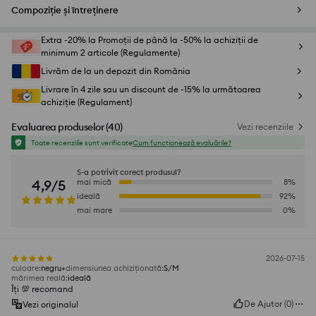
Compoziție și întreținere
Extra -20% la Promoții de până la -50% la achiziții de
minimum 2 articole (Regulamente)
Livrăm de la un depozit din România
Livrare în 4 zile sau un discount de -15% la următoarea
achiziție (Regulament)
Evaluarea produselor
(
40
)
Vezi recenziile
Toate recenziile sunt verificate
Cum funcționează evaluările?
S-a potrivit corect produsul?
4,9/5
mai mică
8
%
ideală
92
%
mai mare
0
%
2026-07-15
culoare
:
negru
dimensiunea achiziționată
:
S/M
mărimea reală
:
ideală
Îți 💯 recomand
De Ajutor
(
0
)
Vezi originalul