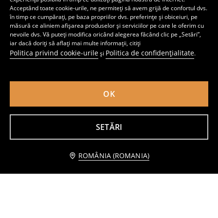
Acceptând toate cookie-urile, ne permiteți să avem grijă de confortul dvs.
în timp ce cumpărați, pe baza propriilor dvs. preferințe și obiceiuri, pe
măsură ce aliniem afișarea produselor și serviciilor pe care le oferim cu
nevoile dvs. Vă puteți modifica oricând alegerea făcând clic pe „Setări”,
Slip pentru bikini uni
Costum de baie întreg cu decupaj și detaliu răsucit în față
iar dacă doriți să aflați mai multe informații, citiți
13
39
,
99
RON
,
99
RON
Politica privind cookie-urile
Politica de confidențialitate
și
.
Preț normal
22,99
RON
Preț normal
69,99
RON
Cel mai mic preț din ultimele 30 de zile
16,99
RON
Cel mai mic preț din ultimele 30 de zile
55,99
RON
OK
SETĂRI
Anunță-mă
ROMÂNIA (ROMANIA)