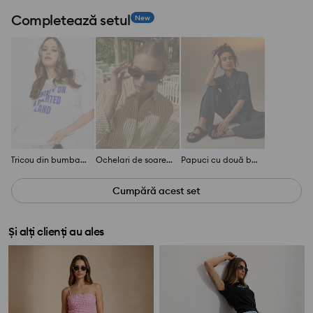
Completează setul
New
Tricou din bumbac cu inscripție
Ochelari de soare cu ramă groasă
Papuci cu două barete și catarame decorative
Cumpără acest set
Și alți clienți au ales