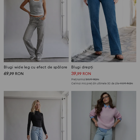
Blugi wide leg cu efect de spălare
Blugi drepți
69
39
,
99
RON
,
99
RON
Preț normal
59,99
RON
Cel mai mic preț din ultimele 30 de zile
49,99
RON