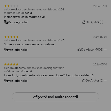
2026-07-31
culoare
:
albastru
dimensiunea achiziționată
:
38
mărimea reală
:
ideală
Picior extra lat în mărimea 38
De Ajutor
(
0
)
Vezi originalul
2026-07-26
culoare
:
albastru
dimensiunea achiziționată
:
40
Super, doar au nevoie de o scurtare.
De Ajutor
(
1002
)
Vezi originalul
2026-07-10
culoare
:
albastru
dimensiunea achiziționată
:
44
mărimea reală
:
ideală
Incredibil, acesta este al doilea meu lucru într-o culoare diferită
De Ajutor
(
0
)
Vezi originalul
Afișează mai multe recenzii