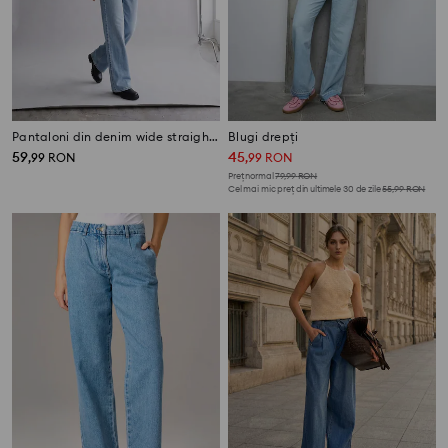
Pantaloni din denim wide straight leg cu efect prespălat
Blugi drepți
59
45
,
99
RON
,
99
RON
Preț normal
79,99
RON
Cel mai mic preț din ultimele 30 de zile
55,99
RON