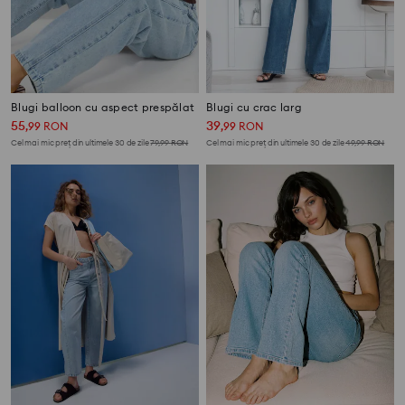
Blugi balloon cu aspect prespălat
Blugi cu crac larg
55
39
,
99
RON
,
99
RON
Cel mai mic preț din ultimele 30 de zile
79,99
RON
Cel mai mic preț din ultimele 30 de zile
49,99
RON