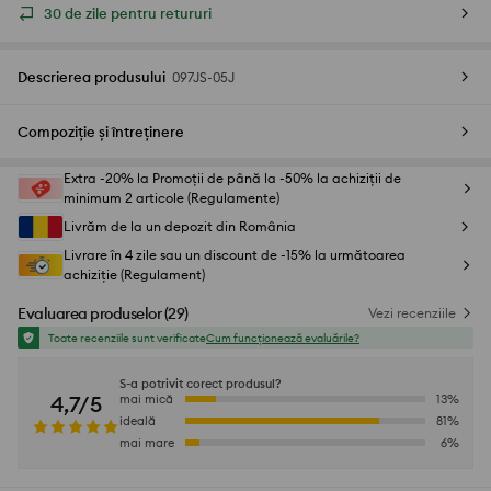
30 de zile pentru retururi
Descrierea produsului
097JS-05J
Compoziție și întreținere
Extra -20% la Promoții de până la -50% la achiziții de
minimum 2 articole (Regulamente)
Livrăm de la un depozit din România
Livrare în 4 zile sau un discount de -15% la următoarea
achiziție (Regulament)
Evaluarea produselor
(
29
)
Vezi recenziile
Toate recenziile sunt verificate
Cum funcționează evaluările?
S-a potrivit corect produsul?
4,7/5
mai mică
13
%
ideală
81
%
mai mare
6
%