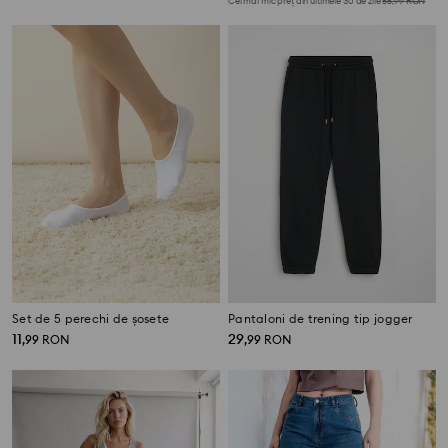
Cel mai mic preț din ultimele 30 de zile
55,99
RON
Set de 5 perechi de șosete
Pantaloni de trening tip jogger
11
29
,
99
RON
,
99
RON