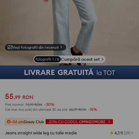
Vezi fotografii din recenzii
Cumpără acest set
fotografii
1
/
8
55
,
99
RON
-30%
Preț normal
79,99
RON
-15%
Cel mai mic preț din ultimele 30 de zile
65,99
RON
+56 pts
Sinsay Club
-20%
CU CODUL
OMNI20MORE
Jeans straight wide leg cu talie medie
4,7/5
(
29
)