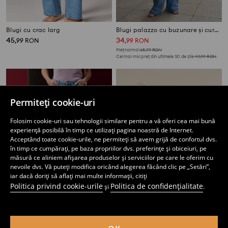
Blugi cu crac larg
Blugi palazzo cu buzunare și curea din material
45
34
,
99
RON
,
99
RON
Preț normal
65,99
RON
Cel mai mic preț din ultimele 30 de zile
49,99
RON
Permiteți cookie-uri
Folosim cookie-uri sau tehnologii similare pentru a vă oferi cea mai bună
experiență posibilă în timp ce utilizați pagina noastră de Internet.
Acceptând toate cookie-urile, ne permiteți să avem grijă de confortul dvs.
în timp ce cumpărați, pe baza propriilor dvs. preferințe și obiceiuri, pe
măsură ce aliniem afișarea produselor și serviciilor pe care le oferim cu
nevoile dvs. Vă puteți modifica oricând alegerea făcând clic pe „Setări”,
iar dacă doriți să aflați mai multe informații, citiți
Politica privind cookie-urile
Politica de confidențialitate
și
.
Blugi
Set de 5 perechi de șosete