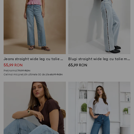
Jeans straight wide leg cu talie medie
Blugi straight wide leg cu talie medie și perle artificiale
55
65
,
99
RON
,
99
RON
Preț normal
79,99
RON
Cel mai mic preț din ultimele 30 de zile
65,99
RON