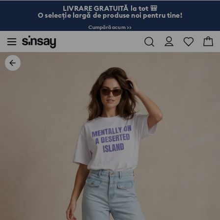
LIVRARE GRATUITĂ la tot 🎒
O selecție largă de produse noi pentru tine!
Cumpără acum >>