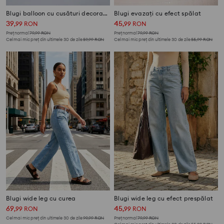
Blugi balloon cu cusături decorative
Blugi evazați cu efect spălat
39
45
,
99
RON
,
99
RON
Preț normal
79,99
RON
Preț normal
79,99
RON
Cel mai mic preț din ultimele 30 de zile
59,99
RON
Cel mai mic preț din ultimele 30 de zile
55,99
RON
Blugi wide leg cu curea
Blugi wide leg cu efect prespălat
69
45
,
99
RON
,
99
RON
Cel mai mic preț din ultimele 30 de zile
99,99
RON
Preț normal
79,99
RON