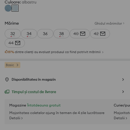
Culoare
:
albastru
Mărime
Ghidul mărimilor
32
34
36
38
40
42
44
81
%
dintre clienți au evaluat produsul ca fiind potrivit mărimii
Basic
Disponibilitatea în magazin
Timpul și costul de livrare
Magazine
Întotdeauna gratuit
Curier/pu
Majoritatea coletelor ajung în termen de 4 zile lucrătoare
Majoritat
Detalii >
Detalii >