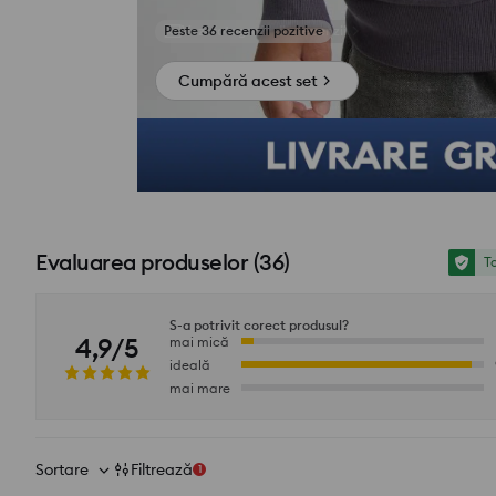
Vezi fotografii din recenzii
Cumpără acest set
Evaluarea produselor
(
36
)
To
S-a potrivit corect produsul?
4,9/5
mai mică
ideală
mai mare
Sortare
Filtrează
1