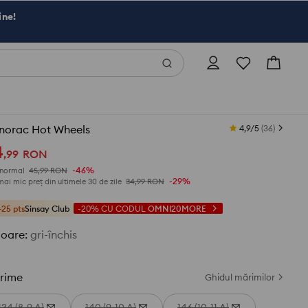
ine!
norac Hot Wheels
4,9/5
(
36
)
4
,
99
RON
-46%
 normal
45,99
RON
-29%
mai mic preț din ultimele 30 de zile
34,99
RON
+25 pts
Sinsay Club
-20%
CU CODUL
OMNI20MORE
loare
:
gri-închis
rime
Ghidul mărimilor
134 (8-9 A)
140 (9-10 A)
146 (10-11 A)