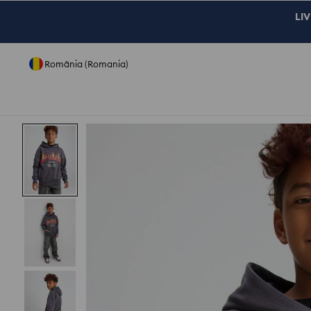
LIV
România (Romania)