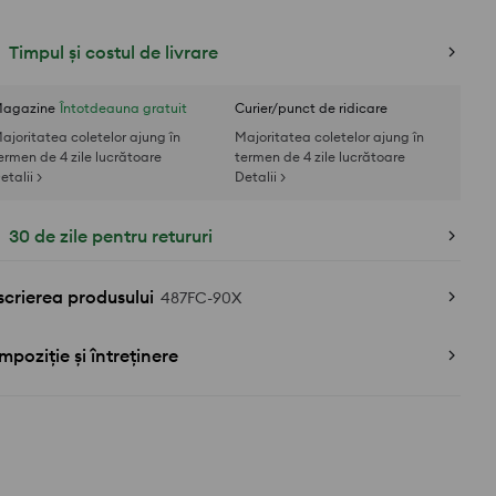
Timpul și costul de livrare
agazine
Întotdeauna gratuit
Curier/punct de ridicare
ajoritatea coletelor ajung în
Majoritatea coletelor ajung în
ermen de 4 zile lucrătoare
termen de 4 zile lucrătoare
etalii >
Detalii >
30 de zile pentru retururi
crierea produsului
487FC-90X
poziție și întreținere