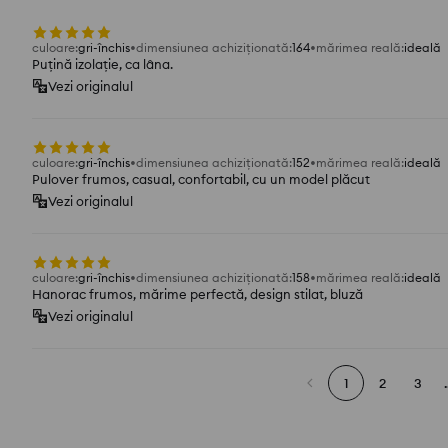
culoare
:
gri-închis
dimensiunea achiziționată
:
164
mărimea reală
:
ideală
Puțină izolație, ca lâna.
Vezi originalul
culoare
:
gri-închis
dimensiunea achiziționată
:
152
mărimea reală
:
ideală
Pulover frumos, casual, confortabil, cu un model plăcut
Vezi originalul
culoare
:
gri-închis
dimensiunea achiziționată
:
158
mărimea reală
:
ideală
Hanorac frumos, mărime perfectă, design stilat, bluză
Vezi originalul
1
2
3
.