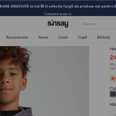
RARE GRATUITĂ la tot 🎒 O selecție largă de produse noi pentru t
Cumpără acum >>
Căutare
Recomandat
Femei
Casă
Copil
Bărbaţi
Ha
2
Preț
Cel 
Cu
Mă