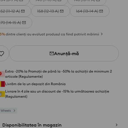
152 (11-12 A)
158 (12-13 A)
164 (13-14 A)
170 (14-15 A)
5
%
dintre clienți au evaluat produsul ca fiind potrivit mărimii
Anunță-mă
Extra -20% la Promoții de până la -50% la achiziții de minimum 2
articole (Regulamente)
Livrăm de la un depozit din România
Livrare în 4 zile sau un discount de -15% la următoarea achiziție
(Regulament)
 Wheels
Disponibilitatea în magazin