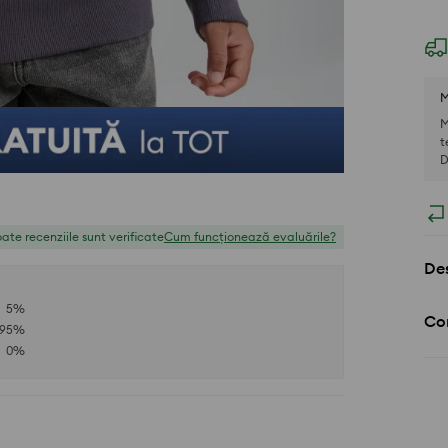
M
M
t
D
ate recenziile sunt verificate
Cum funcționează evaluările?
Des
5
%
Com
95
%
0
%