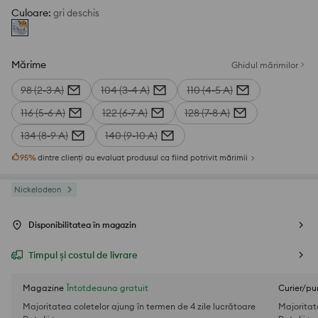
Culoare
:
gri deschis
Mărime
Ghidul mărimilor
98 (2-3 A)
104 (3-4 A)
110 (4-5 A)
116 (5-6 A)
122 (6-7 A)
128 (7-8 A)
134 (8-9 A)
140 (9-10 A)
95
%
dintre clienți au evaluat produsul ca fiind potrivit mărimii
Nickelodeon
Disponibilitatea în magazin
Timpul și costul de livrare
Magazine
Întotdeauna gratuit
Curier/pu
Majoritatea coletelor ajung în termen de 4 zile lucrătoare
Majoritat