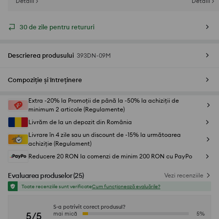
Detalii >
Detalii >
30 de zile pentru retururi
Descrierea produsului
393DN-09M
Compoziție și întreținere
Extra -20% la Promoții de până la -50% la achiziții de
minimum 2 articole (Regulamente)
Livrăm de la un depozit din România
Livrare în 4 zile sau un discount de -15% la următoarea
achiziție (Regulament)
Reducere 20 RON la comenzi de minim 200 RON cu PayPo
Evaluarea produselor
(
25
)
Vezi recenziile
Toate recenziile sunt verificate
Cum funcționează evaluările?
S-a potrivit corect produsul?
5/5
mai mică
5
%