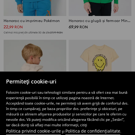
Hanorac cu imprimeu Pokémon
Hanorac cu glugă și fermoar Minecraft
22
69
,
99
RON
,
99
RON
Cel mai mic preț din ultimele 30 de zile
27,99
RON
Permiteți cookie-uri
Folosim cookie-uri sau tehnologii similare pentru a vă oferi cea mai bună
experiență posibilă în timp ce utilizați pagina noastră de Internet.
Acceptând toate cookie-urile, ne permiteți să avem grijă de confortul dvs.
în timp ce cumpărați, pe baza propriilor dvs. preferințe și obiceiuri, pe
măsură ce aliniem afișarea produselor și serviciilor pe care le oferim cu
nevoile dvs. Vă puteți modifica oricând alegerea făcând clic pe „Setări”,
iar dacă doriți să aflați mai multe informații, citiți
Hanorac Spidey & His Amazing Friends
Set loose fit din bumbac: tricou și pantaloni scurți SmileyWorld®
Politica privind cookie-urile
Politica de confidențialitate
și
.
22
24
,
99
RON
,
99
RON