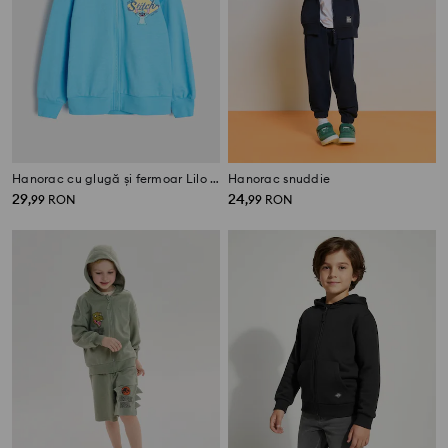
Hanorac cu glugă și fermoar Lilo & Stitch
Hanorac snuddie
29
24
,
99
RON
,
99
RON