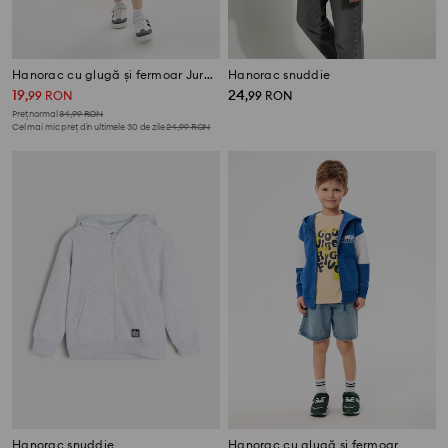
Hanorac cu glugă și fermoar Jurassic Park
Hanorac snuddie
19
24
,
99
RON
,
99
RON
Preț normal
34,99
RON
Cel mai mic preț din ultimele 30 de zile
24,99
RON
Hanorac snuddie
Hanorac cu glugă și fermoar