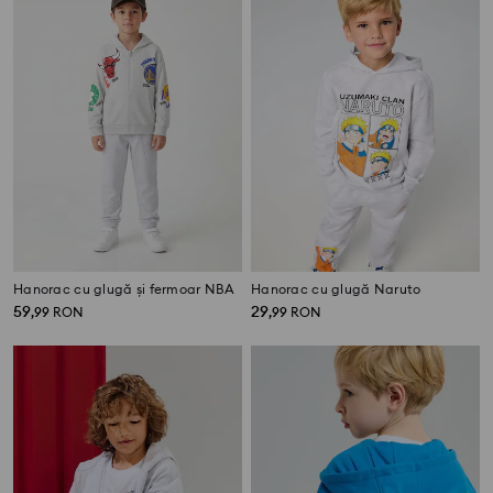
Hanorac cu glugă și fermoar NBA
Hanorac cu glugă Naruto
59
29
,
99
RON
,
99
RON