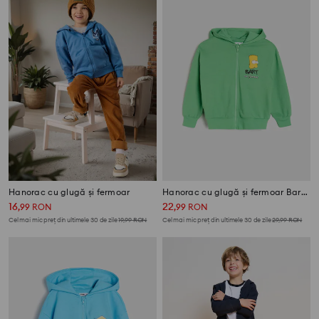
Hanorac cu glugă și fermoar
Hanorac cu glugă și fermoar Bart The Simpsons
16
22
,
99
RON
,
99
RON
Cel mai mic preț din ultimele 30 de zile
19,99
RON
Cel mai mic preț din ultimele 30 de zile
29,99
RON