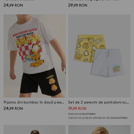
24
29
,
99
RON
,
99
RON
Pijama din bumbac în două piese cu imprimeu Garfield
Set de 2 perechi de pantaloni scurți Garfield
24
19
,
99
RON
,
99
RON
Preț normal
34,99
RON
Cel mai mic preț din ultimele 30 de zile
24,99
RON