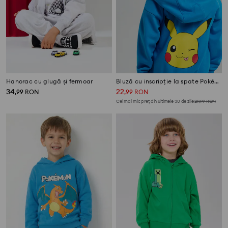
Hanorac cu glugă și fermoar
Bluză cu inscripție la spate Pokémon
34
22
,
99
RON
,
99
RON
Cel mai mic preț din ultimele 30 de zile
29,99
RON