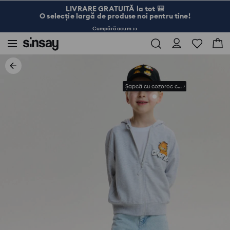
LIVRARE GRATUITĂ la tot 🎒
O selecție largă de produse noi pentru tine!
Cumpără acum >>
Șapcă cu cozoroc cu broderie Garfield