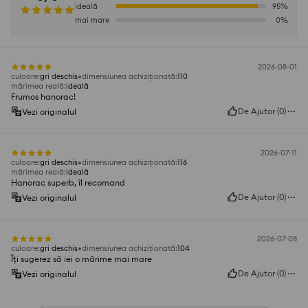
ideală
95
%
mai mare
0
%
2026-08-01
culoare
:
gri deschis
dimensiunea achiziționată
:
110
mărimea reală
:
ideală
Frumos hanorac!
De Ajutor
(
0
)
Vezi originalul
2026-07-11
culoare
:
gri deschis
dimensiunea achiziționată
:
116
mărimea reală
:
ideală
Hanorac superb, îl recomand
De Ajutor
(
0
)
Vezi originalul
2026-07-08
culoare
:
gri deschis
dimensiunea achiziționată
:
104
Îți sugerez să iei o mărime mai mare
De Ajutor
(
0
)
Vezi originalul