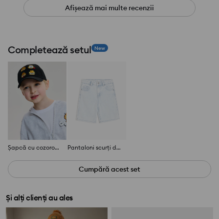
Afișează mai multe recenzii
Completează setul
New
Șapcă cu cozoroc cu broderie Garfield
Pantaloni scurți drepți din denim cu efect spălat
Cumpără acest set
Și alți clienți au ales