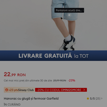
Pantaloni scurți drepți din denim cu efect
22
,
99
RON
-23%
Cel mai mic preț din ultimele 30 de zile
29,99
RON
+23 pts
Sinsay Club
-20%
CU CODUL
OMNI20MORE
Hanorac cu glugă și fermoar Garfield
5/5
(
25
)
ÎN CURÂND