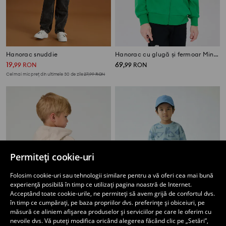
Hanorac snuddie
Hanorac cu glugă și fermoar Minecraft
19
69
,
99
RON
,
99
RON
Cel mai mic preț din ultimele 30 de zile
27,99
RON
Permiteți cookie-uri
Folosim cookie-uri sau tehnologii similare pentru a vă oferi cea mai bună
experiență posibilă în timp ce utilizați pagina noastră de Internet.
Acceptând toate cookie-urile, ne permiteți să avem grijă de confortul dvs.
în timp ce cumpărați, pe baza propriilor dvs. preferințe și obiceiuri, pe
măsură ce aliniem afișarea produselor și serviciilor pe care le oferim cu
nevoile dvs. Vă puteți modifica oricând alegerea făcând clic pe „Setări”,