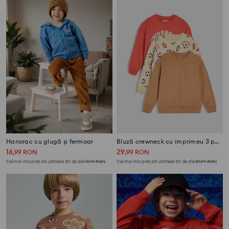
Hanorac cu glugă și fermoar
Bluză crewneck cu imprimeu 3 pack
16
29
,
99
RON
,
99
RON
Cel mai mic preț din ultimele 30 de zile
19,99
RON
Cel mai mic preț din ultimele 30 de zile
39,99
RON