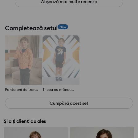
Afișează mai multe recenzii
Completează setul
New
Pantaloni de trening tip jogger
Tricou cu mânecă lungă și imprimeu
Cumpără acest set
Și alți clienți au ales