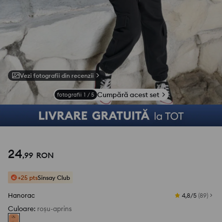
Vezi fotografii din recenzii
Cumpără acest set
fotografii
1
/
5
24
,
99
RON
+25 pts
Sinsay Club
Hanorac
4,8/5
(
89
)
Culoare
:
roșu-aprins