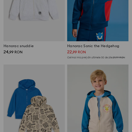
Hanorac snuddie
Hanorac Sonic the Hedgehog
24
22
,
99
RON
,
99
RON
Cel mai mic preț din ultimele 30 de zile
29,99
RON