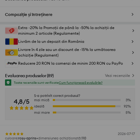
Compoziție și întreținere
Extra -20% la Promoții de până la -50% la achiziții de
minimum 2 articole (Regulamente)
Livrăm de la un depozit din România
Livrare în 4 zile sau un discount de -15% la următoarea
achiziție (Regulament)
Reducere 20 RON la comenzi de minim 200 RON cu PayPo
Evaluarea produselor
(
89
)
Vezi recenziile
Toate recenziile sunt verificate
Cum funcționează evaluările?
S-a potrivit corect produsul?
4,8/5
mai mică
3
%
ideală
92
%
mai mare
5
%
2026-07-17
culoare
:
roșu-aprins
dimensiunea achiziționată
:
110