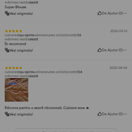
mărimea reală
:
ideală
Super Blouse
De Ajutor
(
0
)
Vezi originalul
2026-03-10
culoare
:
roșu-aprins
dimensiunea achiziționată
:
116
mărimea reală
:
ideală
Îți recomand
De Ajutor
(
0
)
Vezi originalul
2025-08-04
culoare
:
roșu-aprins
dimensiunea achiziționată
:
104
mărimea reală
:
ideală
Răcoros pentru o seară răcoroasă. Culoare wow 🔥
De Ajutor
(
0
)
Vezi originalul