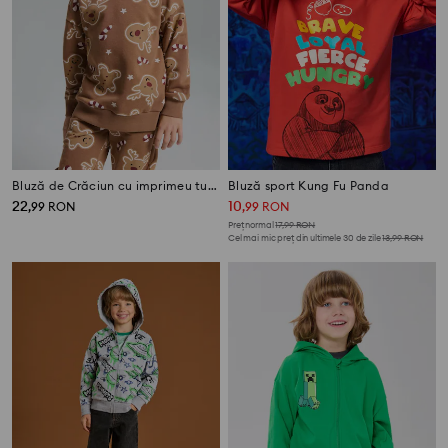
Bluză de Crăciun cu imprimeu turtă dulce și reni
Bluză sport Kung Fu Panda
22
10
,
99
RON
,
99
RON
Preț normal
17,99
RON
Cel mai mic preț din ultimele 30 de zile
13,99
RON