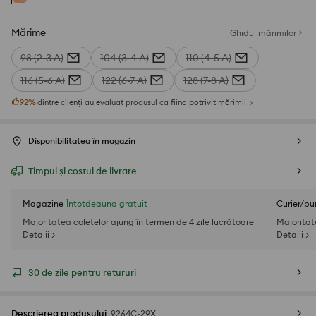
Mărime
Ghidul mărimilor
98 (2-3 A)
104 (3-4 A)
110 (4-5 A)
116 (5-6 A)
122 (6-7 A)
128 (7-8 A)
92
%
dintre clienți au evaluat produsul ca fiind potrivit mărimii
Disponibilitatea în magazin
Timpul și costul de livrare
Magazine
Întotdeauna gratuit
Curier/pu
Majoritatea coletelor ajung în termen de 4 zile lucrătoare
Majoritat
Detalii >
Detalii >
30 de zile pentru retururi
Descrierea produsului
9264C-29X