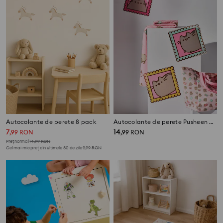
Autocolante de perete 8 pack
Autocolante de perete Pusheen 3 pack
7
14
,
99
RON
,
99
RON
Preț normal
14,99
RON
Cel mai mic preț din ultimele 30 de zile
9,99
RON