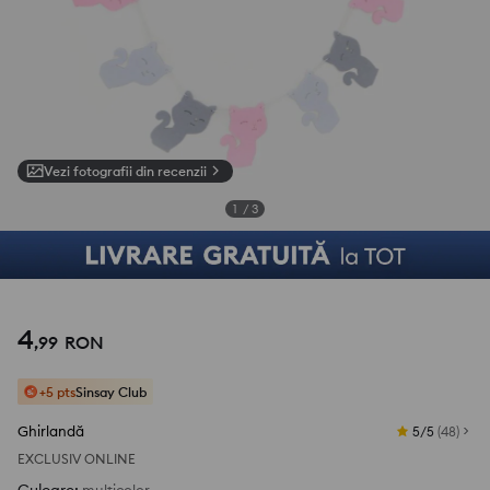
Vezi fotografii din recenzii
1
/
3
4
,
99
RON
+5 pts
Sinsay Club
Ghirlandă
5/5
(
48
)
EXCLUSIV ONLINE