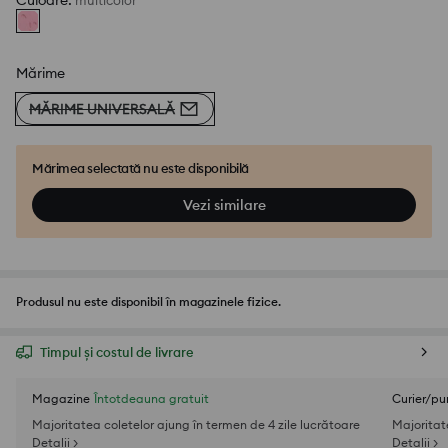
Culoare
:
multicolor
Mărime
MĂRIME UNIVERSALĂ
Mărimea selectată nu este disponibilă
Vezi similare
Produsul nu este disponibil în magazinele fizice.
Timpul și costul de livrare
Magazine
Întotdeauna gratuit
Curier/pu
Majoritatea coletelor ajung în termen de 4 zile lucrătoare
Majoritat
Detalii >
Detalii >