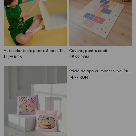
Autocolante de perete 6 pack Toy Story
Covoraș pentru copii
14
45
,
99
RON
,
99
RON