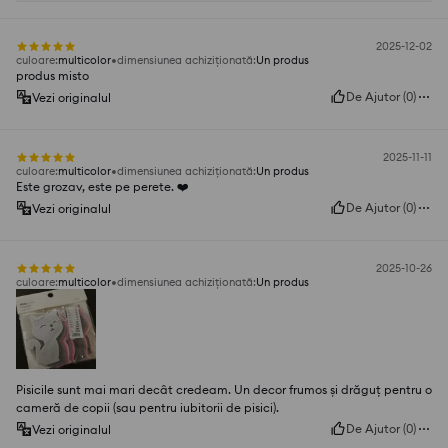
2025-12-02
culoare
:
multicolor
dimensiunea achiziționată
:
Un produs
produs misto
De Ajutor
(
0
)
Vezi originalul
2025-11-11
culoare
:
multicolor
dimensiunea achiziționată
:
Un produs
Este grozav, este pe perete. ❤️
De Ajutor
(
0
)
Vezi originalul
2025-10-26
culoare
:
multicolor
dimensiunea achiziționată
:
Un produs
Pisicile sunt mai mari decât credeam. Un decor frumos și drăguț pentru o
cameră de copii (sau pentru iubitorii de pisici).
De Ajutor
(
0
)
Vezi originalul