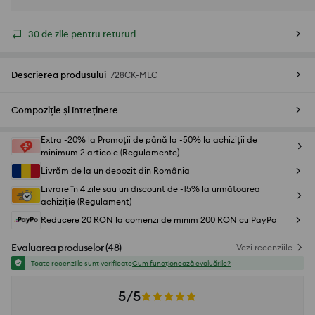
30 de zile pentru retururi
Descrierea produsului
728CK-MLC
Compoziție și întreținere
Extra -20% la Promoții de până la -50% la achiziții de
minimum 2 articole (Regulamente)
Livrăm de la un depozit din România
Livrare în 4 zile sau un discount de -15% la următoarea
achiziție (Regulament)
Reducere 20 RON la comenzi de minim 200 RON cu PayPo
Evaluarea produselor
(
48
)
Vezi recenziile
Toate recenziile sunt verificate
Cum funcționează evaluările?
5/5