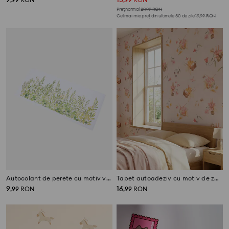
Preț normal
29,99
RON
Cel mai mic preț din ultimele 30 de zile
19,99
RON
Autocolant de perete cu motiv vegetal
Tapet autoadeziv cu motiv de zâne și flori
9
16
,
99
RON
,
99
RON