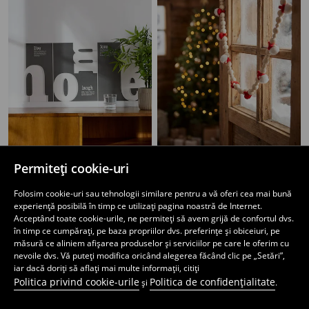
Postere cu motiv de casă 3 pack
Ghirlandă decorativă de Crăciun cu motiv de spiriduși
Permiteți cookie-uri
9
29
,
99
RON
,
99
RON
Folosim cookie-uri sau tehnologii similare pentru a vă oferi cea mai bună
experiență posibilă în timp ce utilizați pagina noastră de Internet.
Acceptând toate cookie-urile, ne permiteți să avem grijă de confortul dvs.
în timp ce cumpărați, pe baza propriilor dvs. preferințe și obiceiuri, pe
măsură ce aliniem afișarea produselor și serviciilor pe care le oferim cu
nevoile dvs. Vă puteți modifica oricând alegerea făcând clic pe „Setări”,
iar dacă doriți să aflați mai multe informații, citiți
Politica privind cookie-urile
Politica de confidențialitate
și
.