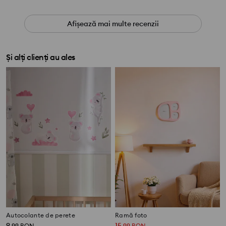
Afișează mai multe recenzii
Și alți clienți au ales
Autocolante de perete
Ramă foto
9
15
,
99
RON
,
99
RON