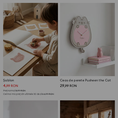
Șablon
Ceas de perete Pusheen the Cat
4
29
,
99
RON
,
99
RON
Preț normal
8,99
RON
Cel mai mic preț din ultimele 30 de zile
6,99
RON