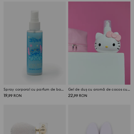
Spray corporal cu parfum de banană Stitch
Gel de duș cu aromă de cocos cu dozator de spumă Hello Kitty
19
22
,
99
RON
,
99
RON