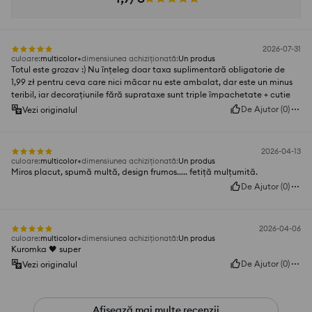
2026-07-31
culoare
:
multicolor
dimensiunea achiziționată
:
Un produs
Totul este grozav :) Nu înțeleg doar taxa suplimentară obligatorie de
1,99 zł pentru ceva care nici măcar nu este ambalat, dar este un minus
teribil, iar decorațiunile fără suprataxe sunt triple împachetate + cutie
De Ajutor
(
0
)
Vezi originalul
2026-04-13
culoare
:
multicolor
dimensiunea achiziționată
:
Un produs
Miros placut, spumă multă, design frumos..... fetiță mulțumită.
De Ajutor
(
0
)
2026-04-06
culoare
:
multicolor
dimensiunea achiziționată
:
Un produs
Kuromka 🖤 super
De Ajutor
(
0
)
Vezi originalul
Afișează mai multe recenzii