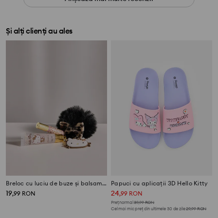
Și alți clienți au ales
Breloc cu luciu de buze și balsam de buze Hello Kitty
Papuci cu aplicații 3D Hello Kitty
19
24
,
99
RON
,
99
RON
Preț normal
39,99
RON
Cel mai mic preț din ultimele 30 de zile
29,99
RON