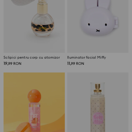
Sclipici pentru corp cu atomizor
Iluminator facial Miffy
19
11
,
99
RON
,
99
RON