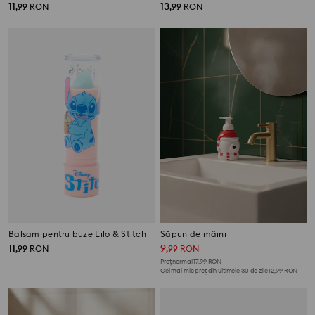
11
13
,
99
RON
,
99
RON
Balsam pentru buze Lilo & Stitch
Săpun de mâini
11
9
,
99
RON
,
99
RON
Preț normal
17,99
RON
Cel mai mic preț din ultimele 30 de zile
12,99
RON