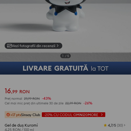
Vezi fotografii din recenzii
1
/
5
16
,
99
RON
-43%
Preț normal
29,99
RON
-26%
Cel mai mic preț din ultimele 30 de zile
22,99
RON
+17 pts
Sinsay Club
-20%
CU CODUL
OMNI20MORE
Gel de duș Kuromi
4,7/5
(
30
)
4,25 RON
/
100 ml