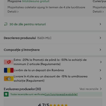
Magazine
Întotdeauna gratuit
Curier/pu
Majoritatea coletelor ajung în termen de 4 zile lucrătoare
Majoritat
Detalii >
Detalii >
30 de zile pentru retururi
Descrierea produsului
156DI-MLC
Compoziție și întreținere
Extra -20% la Promoții de până la -50% la achiziții de
minimum 2 articole (Regulamente)
Livrăm de la un depozit din România
Livrare în 4 zile sau un discount de -15% la următoarea
achiziție (Regulament)
Evaluarea produselor
(
30
)
Vezi recenziile
Toate recenziile sunt verificate
Cum funcționează evaluările?
4,7/5