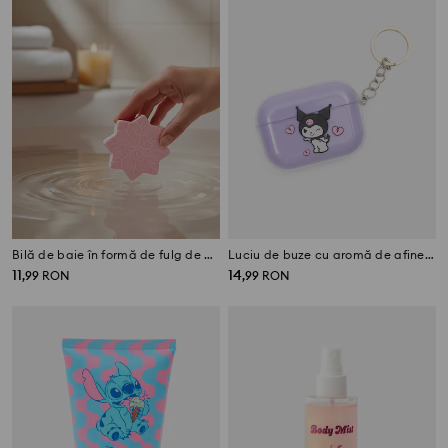
Bilă de baie în formă de fulg de nea
Luciu de buze cu aromă de afine în etui Kuromi
11
14
,
99
RON
,
99
RON