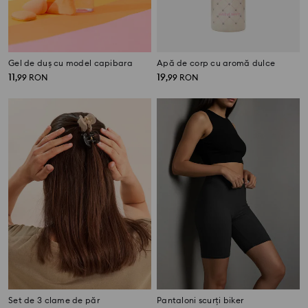
Gel de duș cu model capibara
Apă de corp cu aromă dulce
11
19
,
99
RON
,
99
RON
Set de 3 clame de păr
Pantaloni scurți biker