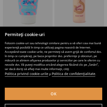
Permiteți cookie-uri
Loțiune pentru corp Lilo & Stitch
Spray de corp cu particule aurii
11
19
,
99
RON
,
99
RON
Folosim cookie-uri sau tehnologii similare pentru a vă oferi cea mai bună
experiență posibilă în timp ce utilizați pagina noastră de Internet.
Acceptând toate cookie-urile, ne permiteți să avem grijă de confortul dvs.
în timp ce cumpărați, pe baza propriilor dvs. preferințe și obiceiuri, pe
măsură ce aliniem afișarea produselor și serviciilor pe care le oferim cu
nevoile dvs. Vă puteți modifica oricând alegerea făcând clic pe „Setări”,
iar dacă doriți să aflați mai multe informații, citiți
Politica privind cookie-urile
Politica de confidențialitate
și
.
OK