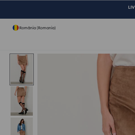
LIV
România (Romania)