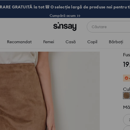
RARE GRATUITĂ la tot 🎒 O selecție largă de produse noi pentru t
Cumpără acum >>
Căutare
Recomandat
Femei
Casă
Copil
Bărbaţi
Fus
19
Cu
Mă