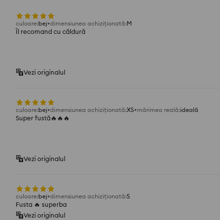
culoare
:
bej
dimensiunea achiziționată
:
M
Îl recomand cu căldură
Vezi originalul
culoare
:
bej
dimensiunea achiziționată
:
XS
mărimea reală
:
ideală
Super fustă🔥🔥🔥
Vezi originalul
culoare
:
bej
dimensiunea achiziționată
:
S
Fusta 🔥 superba
Vezi originalul