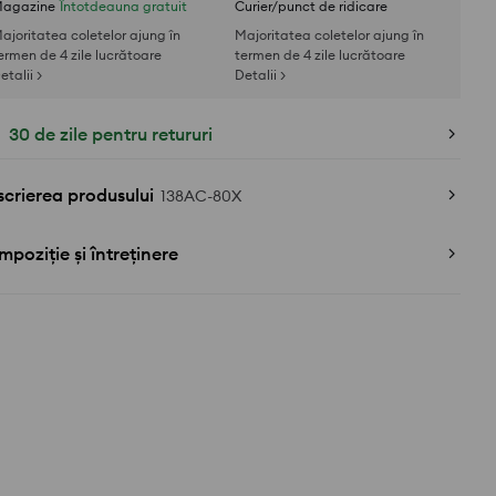
agazine
Întotdeauna gratuit
Curier/punct de ridicare
ajoritatea coletelor ajung în
Majoritatea coletelor ajung în
ermen de 4 zile lucrătoare
termen de 4 zile lucrătoare
etalii >
Detalii >
30 de zile pentru retururi
crierea produsului
138AC-80X
poziție și întreținere