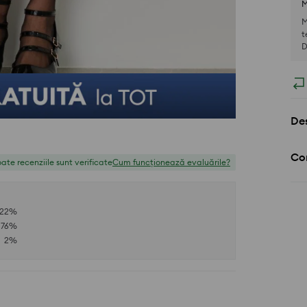
M
M
t
D
Des
Com
ate recenziile sunt verificate
Cum funcționează evaluările?
22
%
76
%
2
%