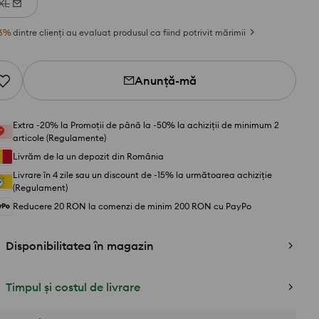
XL
6
%
dintre clienți au evaluat produsul ca fiind potrivit mărimii
Anunță-mă
Extra -20% la Promoții de până la -50% la achiziții de minimum 2
articole (Regulamente)
Livrăm de la un depozit din România
Livrare în 4 zile sau un discount de -15% la următoarea achiziție
(Regulament)
Reducere 20 RON la comenzi de minim 200 RON cu PayPo
Disponibilitatea în magazin
Timpul și costul de livrare