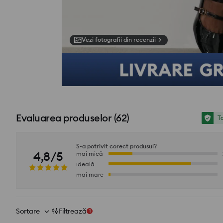
Vezi fotografii din recenzii
Evaluarea produselor
(
62
)
To
S-a potrivit corect produsul?
4,8/5
mai mică
ideală
mai mare
Sortare
Filtrează
1