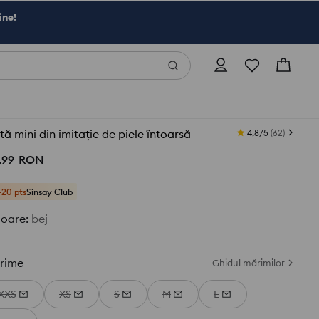
ine!
tă mini din imitație de piele întoarsă
4,8/5
(
62
)
,
99
RON
+20 pts
Sinsay Club
loare
:
bej
rime
Ghidul mărimilor
XXS
XS
S
M
L