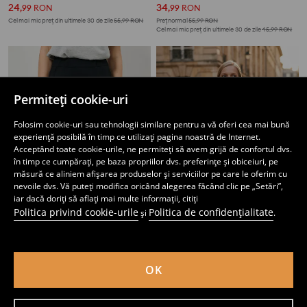
24
34
,
99
RON
,
99
RON
Cel mai mic preț din ultimele 30 de zile
55,99
RON
Preț normal
55,99
RON
Cel mai mic preț din ultimele 30 de zile
45,99
RON
Permiteți cookie-uri
Folosim cookie-uri sau tehnologii similare pentru a vă oferi cea mai bună
experiență posibilă în timp ce utilizați pagina noastră de Internet.
Acceptând toate cookie-urile, ne permiteți să avem grijă de confortul dvs.
în timp ce cumpărați, pe baza propriilor dvs. preferințe și obiceiuri, pe
măsură ce aliniem afișarea produselor și serviciilor pe care le oferim cu
nevoile dvs. Vă puteți modifica oricând alegerea făcând clic pe „Setări”,
iar dacă doriți să aflați mai multe informații, citiți
Politica privind cookie-urile
Politica de confidențialitate
și
.
Fustă midi
Fustă mini
34
45
,
99
RON
,
99
RON
OK