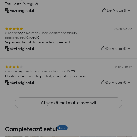
Totul este în regulă
De Ajutor
(
1
)
Vezi originalul
2025-08-22
culoare
:
negru
dimensiunea achiziționată
:
XXS
mărimea reală
:
ideală
Super material, talie elastică, perfect
De Ajutor
(
0
)
Vezi originalul
2025-08-12
culoare
:
negru
dimensiunea achiziționată
:
XS
Confortabil, ușor de purtat, dar puțin prea scurt.
De Ajutor
(
0
)
Vezi originalul
Afișează mai multe recenzii
Completează setul
New