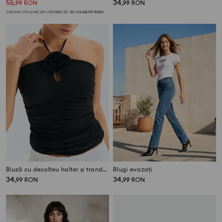
55
34
,
99
RON
,
99
RON
Cel mai mic preț din ultimele 30 de zile
65,99
RON
Bluză cu decolteu halter și trandafir 3D
Blugi evazați
34
34
,
99
RON
,
99
RON