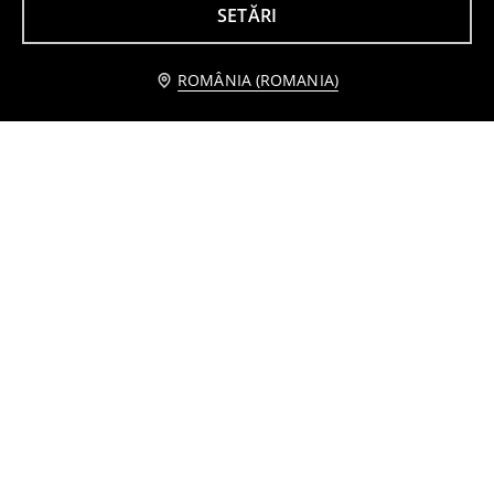
SETĂRI
ROMÂNIA (ROMANIA)
Fustă mini
Pantaloni clasici eleganți cu amestec de vâscoză
45
34
,
99
RON
,
99
RON
Preț normal
65,99
RON
Cel mai mic preț din ultimele 30 de zile
45,99
RON