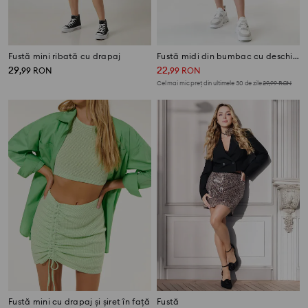
Fustă mini ribată cu drapaj
Fustă midi din bumbac cu deschizătură și drapaj lateral
29
22
,
99
RON
,
99
RON
Cel mai mic preț din ultimele 30 de zile
29,99
RON
Fustă mini cu drapaj și șiret în față
Fustă