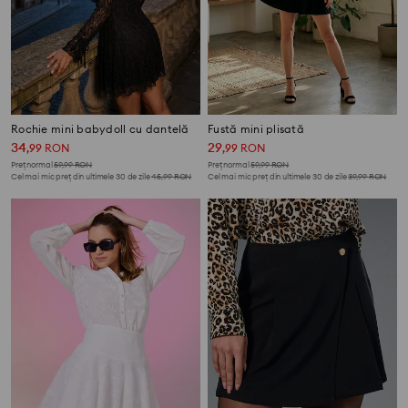
Rochie mini babydoll cu dantelă
Fustă mini plisată
34
29
,
99
RON
,
99
RON
Preț normal
59,99
RON
Preț normal
59,99
RON
Cel mai mic preț din ultimele 30 de zile
45,99
RON
Cel mai mic preț din ultimele 30 de zile
39,99
RON