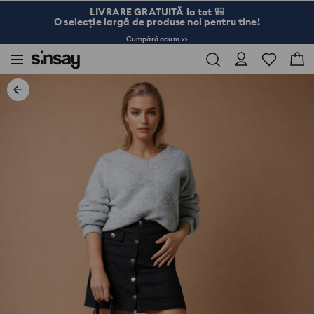
LIVRARE GRATUITĂ la tot 🎒
O selecție largă de produse noi pentru tine!
Cumpără acum >>