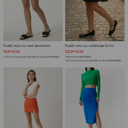
Fustă mini cu nod decorativ
Fustă mini cu volănașe la tiv
11
22
,
99
RON
,
99
RON
Cel mai mic preț din ultimele 30 de zile
14,99
RON
Preț normal
45,99
RON
Cel mai mic preț din ultimele 30 de zile
29,99
RON