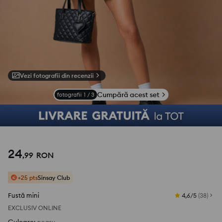
Vezi fotografii din recenzii
Cumpără acest set
fotografii
1
/
3
24
,
99
RON
+25 pts
Sinsay Club
Fustă mini
4,6/5
(
38
)
EXCLUSIV ONLINE