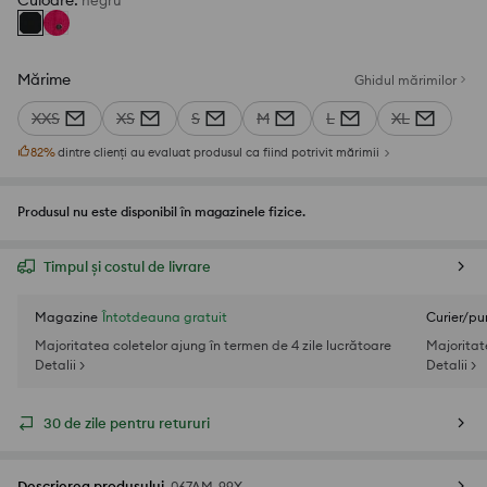
Culoare
:
negru
Mărime
Ghidul mărimilor
XXS
XS
S
M
L
XL
82
%
dintre clienți au evaluat produsul ca fiind potrivit mărimii
Produsul nu este disponibil în magazinele fizice.
Timpul și costul de livrare
Magazine
Întotdeauna gratuit
Curier/pu
Majoritatea coletelor ajung în termen de 4 zile lucrătoare
Majoritat
Detalii >
Detalii >
30 de zile pentru retururi
Descrierea produsului
067AM-99X