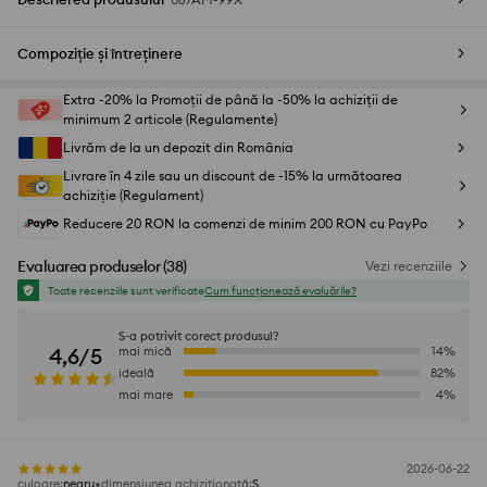
Compoziție și întreținere
Extra -20% la Promoții de până la -50% la achiziții de
minimum 2 articole (Regulamente)
Livrăm de la un depozit din România
Livrare în 4 zile sau un discount de -15% la următoarea
achiziție (Regulament)
Reducere 20 RON la comenzi de minim 200 RON cu PayPo
Evaluarea produselor
(
38
)
Vezi recenziile
Toate recenziile sunt verificate
Cum funcționează evaluările?
S-a potrivit corect produsul?
4,6/5
mai mică
14
%
ideală
82
%
mai mare
4
%
2026-06-22
culoare
:
negru
dimensiunea achiziționată
:
S