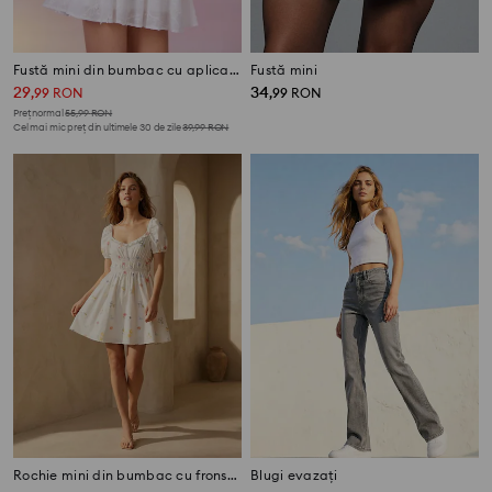
Fustă mini din bumbac cu aplicații florale
Fustă mini
29
34
,
99
RON
,
99
RON
Preț normal
55,99
RON
Cel mai mic preț din ultimele 30 de zile
39,99
RON
Rochie mini din bumbac cu fronseuri
Blugi evazați