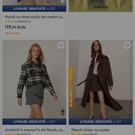
+
1
Haină cu rând dublu de nasturi și cordon
recenzie (5)
119
,99
RON
BESTSELLER
Jachetă în carouri în stil flanel, cu amestec de lână și viscoză
Trench clasic cu curea
recenzie (5)
recenzie (11)