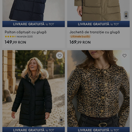
Palton căptușit cu glugă
Jachetă de tranziție cu glugă
recenzie (225)
recenzie (277)
149
169
,99
RON
,99
RON