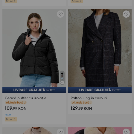
Basic
Basic
+
1
Geacă puffer cu izolație
Palton lung în carouri
recenzie (1065)
recenzie (77)
109
129
,99
RON
,99
RON
NOU
Basic