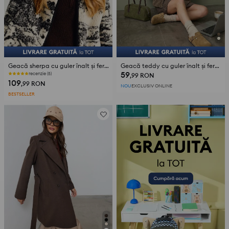
Geacă sherpa cu guler înalt și fermoar
Geacă teddy cu guler înalt și fermoar
59
recenzie (5)
,99
RON
109
,99
RON
NOU
EXCLUSIV ONLINE
BESTSELLER