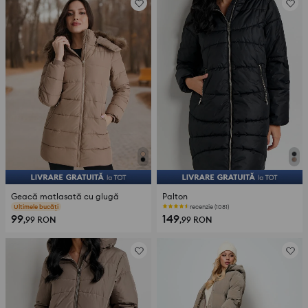
Geacă matlasată cu glugă
Palton
recenzie (802)
recenzie (1081)
99
149
,99
RON
,99
RON