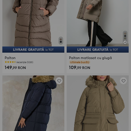
+
1
Palton
Palton matlasat cu glugă
recenzie (1081)
recenzie (949)
149
109
,99
RON
,99
RON