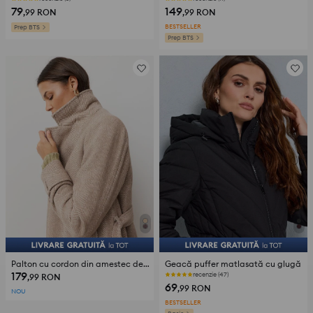
79
149
,99
RON
,99
RON
BESTSELLER
Prep BTS
Prep BTS
Palton cu cordon din amestec de lână și viscoză
Geacă puffer matlasată cu glugă
179
recenzie (47)
,99
RON
69
,99
RON
NOU
BESTSELLER