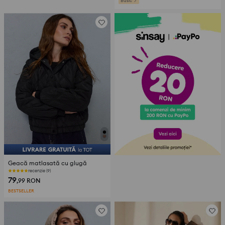
Basic
Geacă matlasată cu glugă
recenzie (9)
79
,99
RON
BESTSELLER