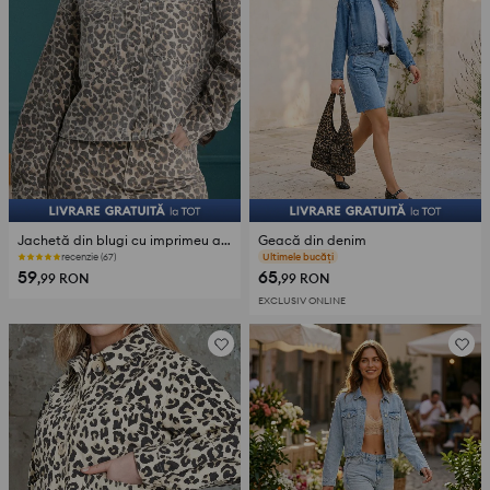
Jachetă din blugi cu imprimeu animalier
Geacă din denim
recenzie (67)
recenzie (74)
59
65
,99
RON
,99
RON
EXCLUSIV ONLINE