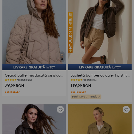
Geacă puffer matlasată cu glugă și șnururi
Jachetă bomber cu guler tip stilt din imitație de piele
recenzie (22)
recenzie (19)
79
119
,99
RON
,99
RON
BESTSELLER
BESTSELLER
Earth Core
Basic