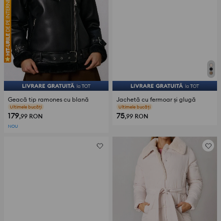
Geacă tip ramones cu blană
Jachetă cu fermoar și glugă
recenzie (157)
recenzie (227)
179
75
,99
RON
,99
RON
NOU