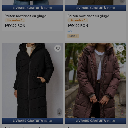
Palton matlasat cu glugă
Palton matlasat cu glugă
recenzie (260)
recenzie (474)
149
149
,99
RON
,99
RON
NOU
Basic