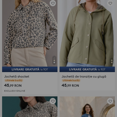
Jachetă shacket
Jachetă de tranziție cu glugă
recenzie (191)
recenzie (336)
45
45
,99
RON
,99
RON
EXCLUSIV ONLINE