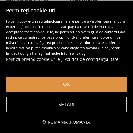
Palton matlasat cu glugă
Palton matlasat
recenzie (474)
recenzie (354)
Permiteți cookie-uri
199
149
,99
RON
,99
RON
NOU
NOU
Folosim cookie-uri sau tehnologii similare pentru a vă oferi cea mai bună
Basic
Basic
experiență posibilă în timp ce utilizați pagina noastră de Internet.
Acceptând toate cookie-urile, ne permiteți să avem grijă de confortul dvs.
în timp ce cumpărați, pe baza propriilor dvs. preferințe și obiceiuri, pe
măsură ce aliniem afișarea produselor și serviciilor pe care le oferim cu
nevoile dvs. Vă puteți modifica oricând alegerea făcând clic pe „Setări”,
iar dacă doriți să aflați mai multe informații, citiți
Politica privind cookie-urile
Politica de confidențialitate
și
.
OK
SETĂRI
Palton matlasat cu glugă
Geacă puffer matlasată
ROMÂNIA (ROMANIA)
recenzie (131)
recenzie (144)
199
89
,99
RON
,99
RON