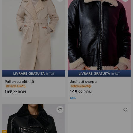
Palton cu blăniță
Jachetă sherpa
recenzie (169)
recenzie (102)
169
149
,99
RON
,99
RON
NOU