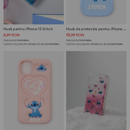
Husă pentru iPhone 15 Stitch
Husă de protecție pentru iPhone 11/XR Stitch
6
10
,
99
RON
,
99
RON
Preț normal
19,99
RON
Preț normal
17,99
RON
Cel mai mic preț din ultimele 30 de zile
9,99
RON
Cel mai mic preț din ultimele 30 de zile
12,99
RON