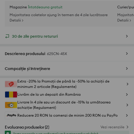
Magazine
Întotdeauna gratuit
Curier/pu
Majoritatea coletelor ajung în termen de 4 zile lucrătoare
Majoritat
Detalii >
Detalii >
30 de zile pentru retururi
Descrierea produsului
625CN-45X
Compoziție și întreținere
Extra -20% la Promoții de până la -50% la achiziții de
minimum 2 articole (Regulamente)
Livrăm de la un depozit din România
Livrare în 4 zile sau un discount de -15% la următoarea
achiziție (Regulament)
Reducere 20 RON la comenzi de minim 200 RON cu PayPo
Evaluarea produselor
(
2
)
Vezi recenziile
Toate recenziile sunt verificate
Cum funcționează evaluările?