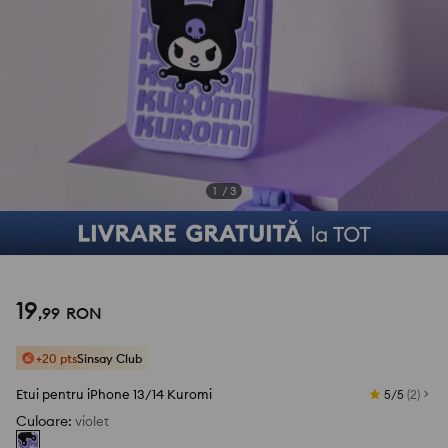
1
/
3
19
,
99
RON
+20 pts
Sinsay Club
Etui pentru iPhone 13/14 Kuromi
5/5
(
2
)
Culoare
:
violet