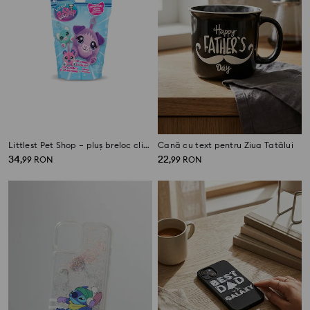
Littlest Pet Shop – pluș breloc clip-on în plic surpriză
Cană cu text pentru Ziua Tatălui
34
22
,
99
RON
,
99
RON