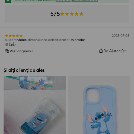
5/5
2025-07-05
culoare
:
violet
dimensiunea achiziționată
:
Un produs
🚀👍️👍️
De Ajutor
(
0
)
Vezi originalul
Și alți clienți au ales