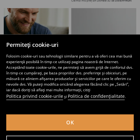
Cel mai mic preț din ultimele 30 de zile
8,99
RON
Permiteți cookie-uri
Folosim cookie-uri sau tehnologii similare pentru a vă oferi cea mai bună
experiență posibilă în timp ce utilizați pagina noastră de Internet.
Acceptând toate cookie-urile, ne permiteți să avem grijă de confortul dvs.
în timp ce cumpărați, pe baza propriilor dvs. preferințe și obiceiuri, pe
măsură ce aliniem afișarea produselor și serviciilor pe care le oferim cu
nevoile dvs. Vă puteți modifica oricând alegerea făcând clic pe „Setări”,
iar dacă doriți să aflați mai multe informații, citiți
Politica privind cookie-urile
Politica de confidențialitate
și
.
Husă de protecție pentru iPhone 11/XR Star Wars
Etui pentru iPhone Stitch
6
17
,
99
RON
,
99
RON
Preț normal
17,99
RON
Cel mai mic preț din ultimele 30 de zile
8,99
RON
OK