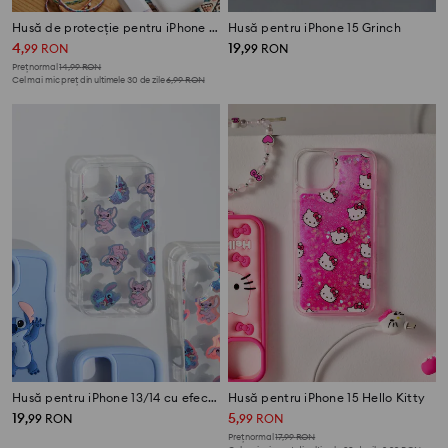
Husă de protecție pentru iPhone 6/7/8/SE
Husă pentru iPhone 15 Grinch
4
19
,
99
RON
,
99
RON
Preț normal
14,99
RON
Cel mai mic preț din ultimele 30 de zile
6,99
RON
Husă pentru iPhone 13/14 cu efect holografic Stitch
Husă pentru iPhone 15 Hello Kitty
19
5
,
99
RON
,
99
RON
Preț normal
17,99
RON