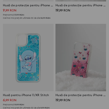
Husă de protecție pentru iPhone 11/XR Stitch
Husă de protecție pentru iPhone 11/XR Stitch
9
19
,
99
RON
,
99
RON
Preț normal
17,99
RON
Cel mai mic preț din ultimele 30 de zile
13,99
RON
Husă pentru iPhone 11/XR Stitch
Husă de protecție pentru iPhone 13/14 Stitch
6
19
,
99
RON
,
99
RON
Preț normal
19,99
RON
Cel mai mic preț din ultimele 30 de zile
9,99
RON