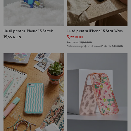
Husă pentru iPhone 15 Stitch
Husă pentru iPhone 15 Star Wars
19
5
,
99
RON
,
99
RON
Preț normal
17,99
RON
Cel mai mic preț din ultimele 30 de zile
8,99
RON