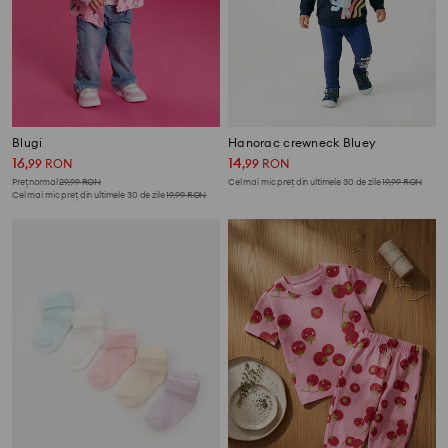
Blugi
Hanorac crewneck Bluey
16
14
,
99
RON
,
99
RON
Preț normal
29,99
RON
Cel mai mic preț din ultimele 30 de zile
19,99
RON
Cel mai mic preț din ultimele 30 de zile
19,99
RON