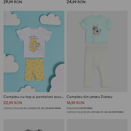
29
24
,
99
RON
,
99
RON
Compleu cu top și pantaloni scurți Care Bear
Compleu din jerseu Disney
22
16
,
99
RON
,
99
RON
Cel mai mic preț din ultimele 30 de zile
29,99
RON
Preț normal
27,99
RON
Cel mai mic preț din ultimele 30 de zile
19,99
RON