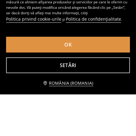
măsură ce aliniem afișarea produselor și serviciilor pe care le oferim cu
nevoile dvs. Vă puteți modifica oricând alegerea făcând clic pe „Setări”,
iar dacă doriți să aflați mai multe informații, citiți
Politica privind cookie-urile
Politica de confidențialitate
și
.
OK
Set din bumbac: bluză și colanți Hello Kitty
Pijama din două piese
34
22
,
99
RON
,
99
RON
SETĂRI
Anunță-mă
ROMÂNIA (ROMANIA)