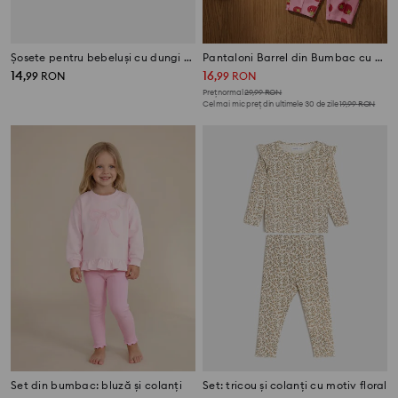
Șosete pentru bebeluși cu dungi 5-pack
Pantaloni Barrel din Bumbac cu Model de Roșii, Set de 2
14
16
,
99
RON
,
99
RON
Preț normal
29,99
RON
Cel mai mic preț din ultimele 30 de zile
19,99
RON
Set din bumbac: bluză și colanți
Set: tricou și colanți cu motiv floral