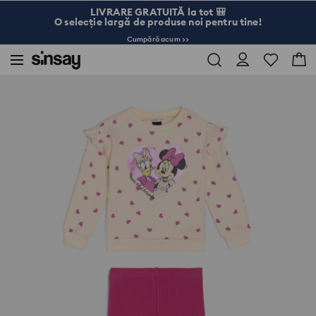
LIVRARE GRATUITĂ la tot 🎒
O selecție largă de produse noi pentru tine!
Cumpără acum >>