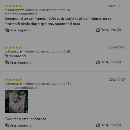
2026-05-02
culoare
:
crem
dimensiunea achiziționată
:
74
mărimea reală
:
ideală
Recomand un set frumos, 100% satisfacție față de mărime, nu se
întâmplă nimic după spălare, recomand asta!
De Ajutor
(
0
)
Vezi originalul
2026-03-10
culoare
:
crem
dimensiunea achiziționată
:
86
Îți recomand
De Ajutor
(
0
)
Vezi originalul
2026-01-27
culoare
:
crem
dimensiunea achiziționată
:
104
mărimea reală
:
ideală
Fiica mea este încântată.
De Ajutor
(
0
)
Vezi originalul