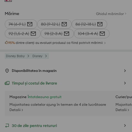
Mărime
Ghidul mărimilor
74 (6-9 L)
80 (9-12 L)
86 (12-18 L)
92 (1,5-2 A)
98 (2-3 A)
104 (3-4 A)
95
%
dintre clienți au evaluat produsul ca fiind potrivit mărimii
Disney Baby
Disney
Disponibilitatea în magazin
Timpul și costul de livrare
Magazine
Întotdeauna gratuit
Curier/pu
Majoritatea coletelor ajung în termen de 4 zile lucrătoare
Majoritat
Detalii >
Detalii >
30 de zile pentru retururi