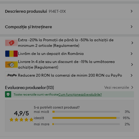
Descrierea produsului
914ET-01X
Compoziție și întreținere
Extra -20% la Promoții de până la -50% la achiziții de
minimum 2 articole (Regulamente)
Livrăm de la un depozit din România
Livrare în 4 zile sau un discount de -15% la următoarea
achiziție (Regulament)
Reducere 20 RON la comenzi de minim 200 RON cu PayPo
Evaluarea produselor
(
113
)
Vezi recenziile
Toate recenziile sunt verificate
Cum funcționează evaluările?
S-a potrivit corect produsul?
4,9/5
mai mică
3
%
ideală
95
%
mai mare
2
%