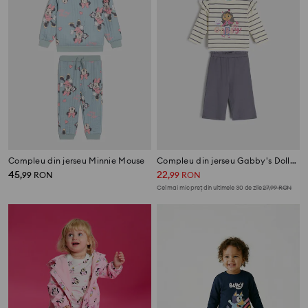
Compleu din jerseu Minnie Mouse
Compleu din jerseu Gabby's Dollhouse
45
22
,
99
RON
,
99
RON
Cel mai mic preț din ultimele 30 de zile
27,99
RON