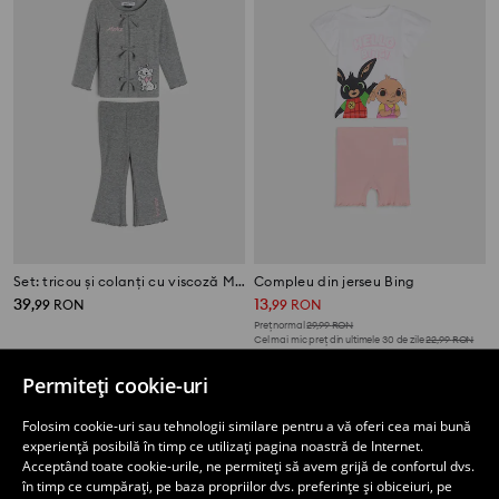
Set: tricou și colanți cu viscoză Marie
Compleu din jerseu Bing
39
13
,
99
RON
,
99
RON
Preț normal
29,99
RON
Cel mai mic preț din ultimele 30 de zile
22,99
RON
Permiteți cookie-uri
Folosim cookie-uri sau tehnologii similare pentru a vă oferi cea mai bună
experiență posibilă în timp ce utilizați pagina noastră de Internet.
Acceptând toate cookie-urile, ne permiteți să avem grijă de confortul dvs.
în timp ce cumpărați, pe baza propriilor dvs. preferințe și obiceiuri, pe