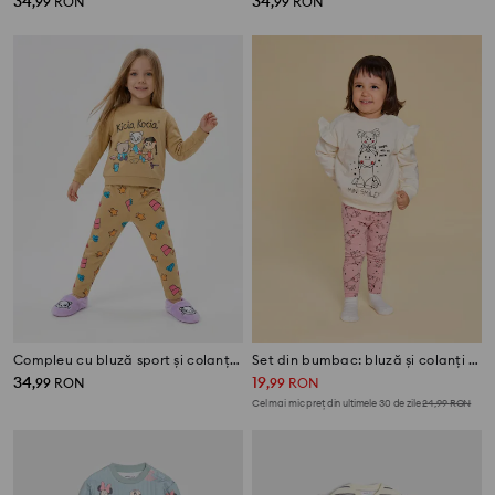
34
34
,
99
RON
,
99
RON
Compleu cu bluză sport și colanți Kitty Kotty
Set din bumbac: bluză și colanți Mini Smiley®
34
19
,
99
RON
,
99
RON
Cel mai mic preț din ultimele 30 de zile
24,99
RON