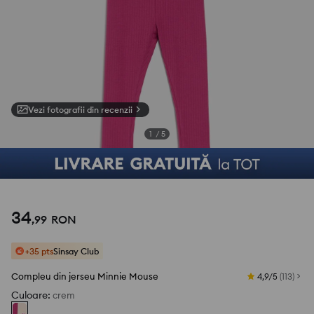
Vezi fotografii din recenzii
1
/
5
34
,
99
RON
+35 pts
Sinsay Club
Compleu din jerseu Minnie Mouse
4,9/5
(
113
)
Culoare
:
crem