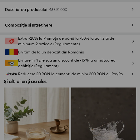
Descrierea produsului
463IZ-00X
Compoziție și întreținere
Extra -20% la Promoții de până la -50% la achiziții de
minimum 2 articole (Regulamente)
Livrăm de la un depozit din România
Livrare în 4 zile sau un discount de -15% la următoarea
achiziție (Regulament)
Reducere 20 RON la comenzi de minim 200 RON cu PayPo
Și alți clienți au ales