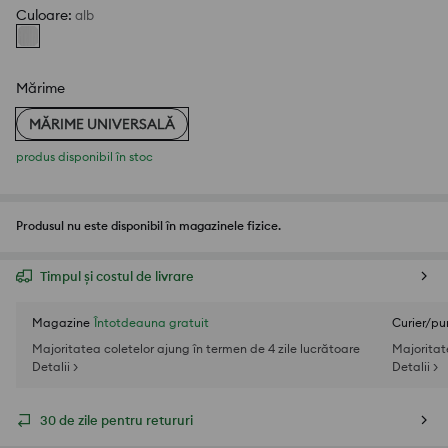
Culoare
:
alb
Mărime
MĂRIME UNIVERSALĂ
produs disponibil în stoc
Produsul nu este disponibil în magazinele fizice.
Timpul și costul de livrare
Magazine
Întotdeauna gratuit
Curier/pu
Majoritatea coletelor ajung în termen de 4 zile lucrătoare
Majoritat
Detalii >
Detalii >
30 de zile pentru retururi