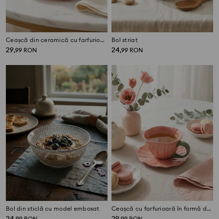
Ceașcă din ceramică cu farfurioară, cu margine decorativă aurie
Bol striat
29
24
,
99
RON
,
99
RON
Bol din sticlă cu model embosat
Ceașcă cu farfurioară în formă de floare
24
29
,
99
RON
,
99
RON