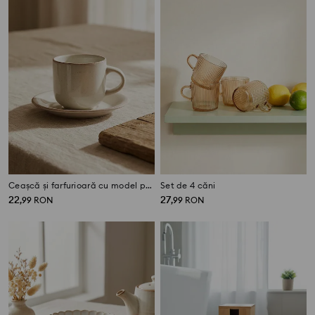
Ceașcă și farfurioară cu model punctat
Set de 4 căni
22
27
,
99
RON
,
99
RON