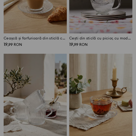
Ceașcă și farfurioară din sticlă cu striații
Cești din sticlă cu picior, cu model embosat și margine aurie, set 2 bucăți
19
19
,
99
RON
,
99
RON