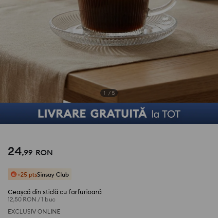
1
/
5
24
,
99
RON
+25 pts
Sinsay Club
Ceașcă din sticlă cu farfurioară
12,50 RON
/
1 buc
EXCLUSIV ONLINE