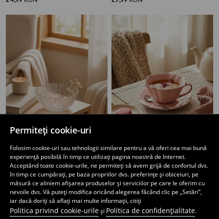
Permiteți cookie-uri
Folosim cookie-uri sau tehnologii similare pentru a vă oferi cea mai bună
experiență posibilă în timp ce utilizați pagina noastră de Internet.
Bol din sticlă cu margine aurie
Ceașcă și farfurioară din ceramică cu formă ondulată, florală
Acceptând toate cookie-urile, ne permiteți să avem grijă de confortul dvs.
14
29
,
99
RON
,
99
RON
în timp ce cumpărați, pe baza propriilor dvs. preferințe și obiceiuri, pe
măsură ce aliniem afișarea produselor și serviciilor pe care le oferim cu
nevoile dvs. Vă puteți modifica oricând alegerea făcând clic pe „Setări”,
iar dacă doriți să aflați mai multe informații, citiți
Politica privind cookie-urile
Politica de confidențialitate
și
.