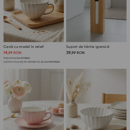
Cană cu model în relief
Suport de hârtie igienică
14
39
,
99
RON
,
99
RON
Preț normal
24,99
RON
Cel mai mic preț din ultimele 30 de zile
19,99
RON