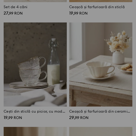
Set de 4 căni
Ceașcă și farfurioară din sticlă
27
19
,
99
RON
,
99
RON
Cești din sticlă cu picior, cu model embosat și margine aurie, set 2 bucăți
Ceașcă și farfurioară din ceramică cu formă ondulată, florală
19
29
,
99
RON
,
99
RON