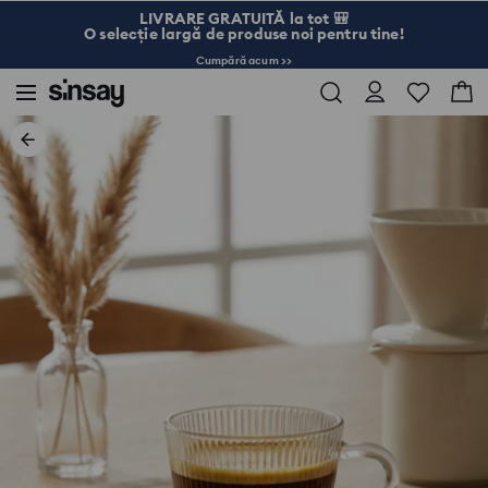
LIVRARE GRATUITĂ la tot 🎒
O selecție largă de produse noi pentru tine!
Cumpără acum >>