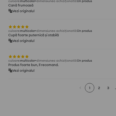
culoare
:
multicolor
dimensiunea achiziționată
:
Un produs
Cană frumoasă
Vezi originalul
culoare
:
multicolor
dimensiunea achiziționată
:
Un produs
Cupă foarte puternică și stabilă
Vezi originalul
culoare
:
multicolor
dimensiunea achiziționată
:
Un produs
Produs foarte bun, îl recomand.
Vezi originalul
1
2
3
.