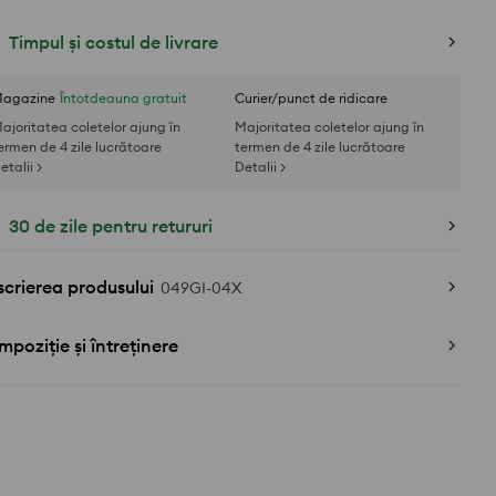
Timpul și costul de livrare
agazine
Întotdeauna gratuit
Curier/punct de ridicare
ajoritatea coletelor ajung în
Majoritatea coletelor ajung în
ermen de 4 zile lucrătoare
termen de 4 zile lucrătoare
etalii >
Detalii >
30 de zile pentru retururi
crierea produsului
049GI-04X
poziție și întreținere