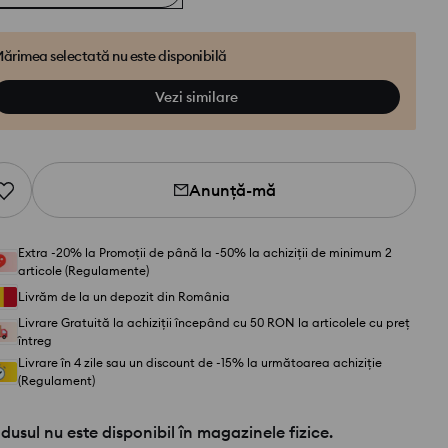
ărimea selectată nu este disponibilă
Vezi similare
Anunță-mă
Extra -20% la Promoții de până la -50% la achiziții de minimum 2
articole (Regulamente)
Livrăm de la un depozit din România
Livrare Gratuită la achiziții începând cu 50 RON la articolele cu preț
întreg
Livrare în 4 zile sau un discount de -15% la următoarea achiziție
(Regulament)
dusul nu este disponibil în magazinele fizice.