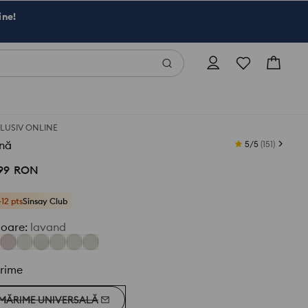
ine!
LUSIV ONLINE
nă
5/5
(
151
)
99
RON
+12 pts
Sinsay Club
loare
:
lavand
rime
MĂRIME UNIVERSALĂ