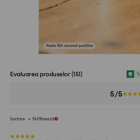
Peste 150 recenzii pozitive
Vezi fotografii din recenzii
Evaluarea produselor
(
151
)
To
5/5
Sortare
Filtrează
1