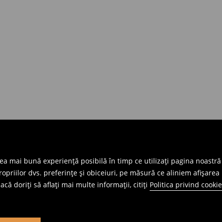
cea mai bună experiență posibilă în timp ce utilizați pagina noastră
priilor dvs. preferințe și obiceiuri, pe măsură ce aliniem afișarea 
că doriți să aflați mai multe informații, citiți
Politica privind cookie