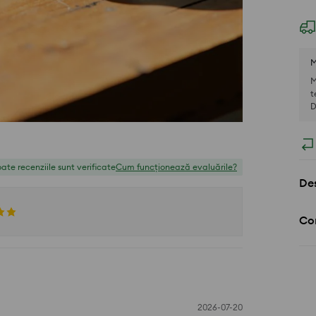
M
M
t
D
ate recenziile sunt verificate
Cum funcționează evaluările?
Des
Com
2026-07-20