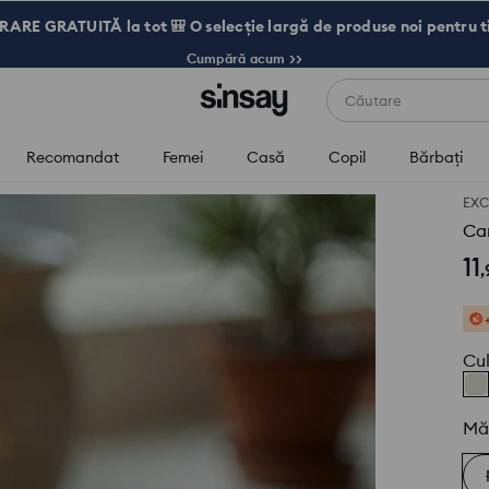
RARE GRATUITĂ la tot 🎒 O selecție largă de produse noi pentru t
Cumpără acum >>
Căutare
Recomandat
Femei
Casă
Copil
Bărbaţi
EXC
Ca
11
,
Cu
Mă