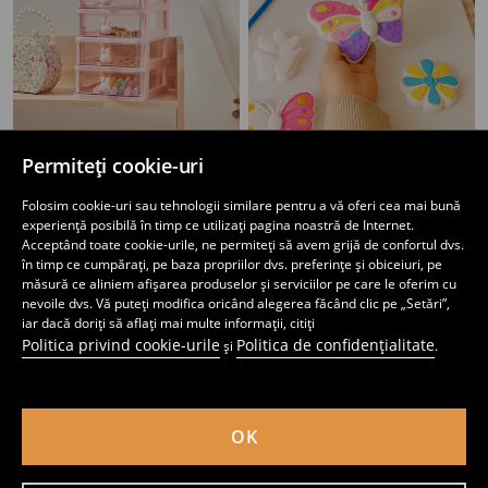
Permiteți cookie-uri
Organizator
Set de pictură pe ghips
29
29
,
99
RON
,
99
RON
Folosim cookie-uri sau tehnologii similare pentru a vă oferi cea mai bună
experiență posibilă în timp ce utilizați pagina noastră de Internet.
Acceptând toate cookie-urile, ne permiteți să avem grijă de confortul dvs.
în timp ce cumpărați, pe baza propriilor dvs. preferințe și obiceiuri, pe
măsură ce aliniem afișarea produselor și serviciilor pe care le oferim cu
nevoile dvs. Vă puteți modifica oricând alegerea făcând clic pe „Setări”,
iar dacă doriți să aflați mai multe informații, citiți
Politica privind cookie-urile
Politica de confidențialitate
și
.
OK