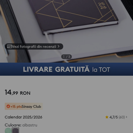
Vezi fotografii din recenzii
1
/
3
14
,
99
RON
+15 pts
Sinsay Club
Calendar 2025/2026
4,7/5
(
60
)
Culoare
:
albastru