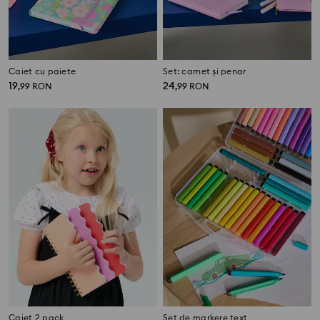
Caiet cu paiete
Set: carnet și penar
19
24
,
99
RON
,
99
RON
Caiet 2 pack
Set de markere text