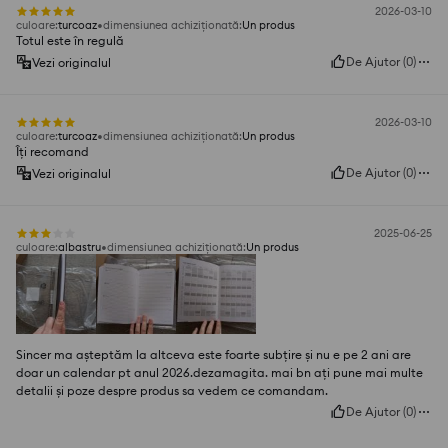
2026-03-10
culoare
:
turcoaz
dimensiunea achiziționată
:
Un produs
Totul este în regulă
De Ajutor
(
0
)
Vezi originalul
2026-03-10
culoare
:
turcoaz
dimensiunea achiziționată
:
Un produs
Îți recomand
De Ajutor
(
0
)
Vezi originalul
2025-06-25
culoare
:
albastru
dimensiunea achiziționată
:
Un produs
Sincer ma așteptăm la altceva este foarte subțire și nu e pe 2 ani are
doar un calendar pt anul 2026.dezamagita. mai bn ați pune mai multe
detalii și poze despre produs sa vedem ce comandam.
De Ajutor
(
0
)