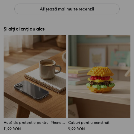
Afișează mai multe recenzii
Și alți clienți au ales
Husă de protecție pentru iPhone 13/14
Cuburi pentru construit
11
9
,
99
RON
,
99
RON