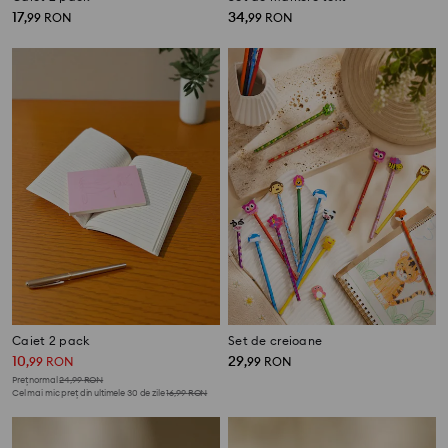
17
34
,
99
RON
,
99
RON
Caiet 2 pack
Set de creioane
10
29
,
99
RON
,
99
RON
Preț normal
24,99
RON
Cel mai mic preț din ultimele 30 de zile
16,99
RON