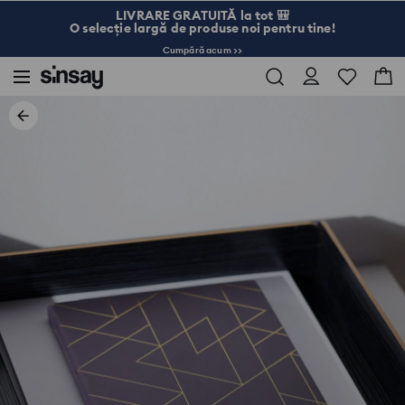
LIVRARE GRATUITĂ la tot 🎒
O selecție largă de produse noi pentru tine!
Cumpără acum >>