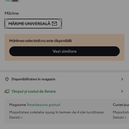
Mărime
MĂRIME UNIVERSALĂ
Mărimea selectată nu este disponibilă
Vezi similare
Disponibilitatea în magazin
Timpul și costul de livrare
Magazine
Întotdeauna gratuit
Curier/pu
Majoritatea coletelor ajung în termen de 4 zile lucrătoare
Majoritat
Detalii >
Detalii >