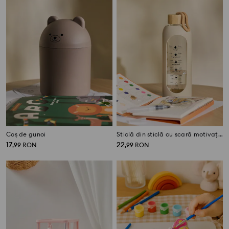
Coș de gunoi
Sticlă din sticlă cu scară motivațională
17
22
,
99
RON
,
99
RON