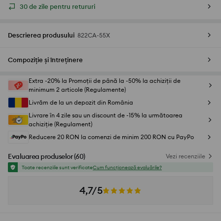
30 de zile pentru retururi
Descrierea produsului
822CA-55X
Compoziție și întreținere
Extra -20% la Promoții de până la -50% la achiziții de
minimum 2 articole (Regulamente)
Livrăm de la un depozit din România
Livrare în 4 zile sau un discount de -15% la următoarea
achiziție (Regulament)
Reducere 20 RON la comenzi de minim 200 RON cu PayPo
Evaluarea produselor
(
60
)
Vezi recenziile
Toate recenziile sunt verificate
Cum funcționează evaluările?
4,7/5