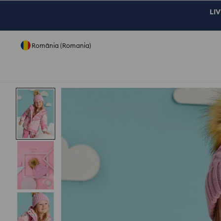
LIV
România (Romania)