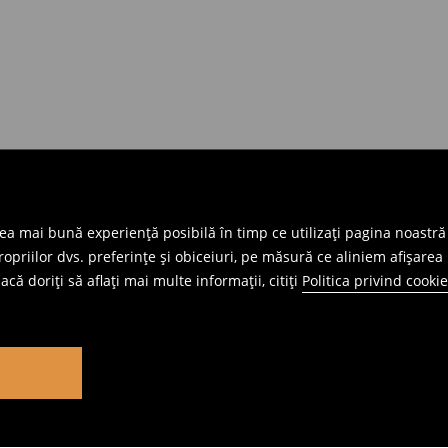
cea mai bună experiență posibilă în timp ce utilizați pagina noastră
priilor dvs. preferințe și obiceiuri, pe măsură ce aliniem afișarea 
că doriți să aflați mai multe informații, citiți
Politica privind cookie