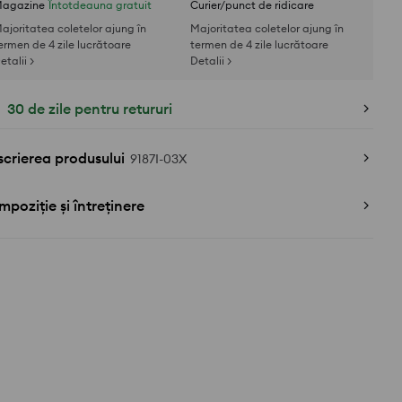
agazine
Întotdeauna gratuit
Curier/punct de ridicare
ajoritatea coletelor ajung în
Majoritatea coletelor ajung în
ermen de 4 zile lucrătoare
termen de 4 zile lucrătoare
etalii >
Detalii >
30 de zile pentru retururi
crierea produsului
9187I-03X
poziție și întreținere