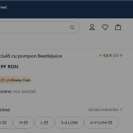
ine!
ciulă cu pompon Beetlejuice
4,8/5
(
28
)
,
99
RON
+20 pts
Sinsay Club
loare
:
roz-pastel
rime
Ghidul mărimilor
S
M
L
3-6 LUNI
6-9 LUNI