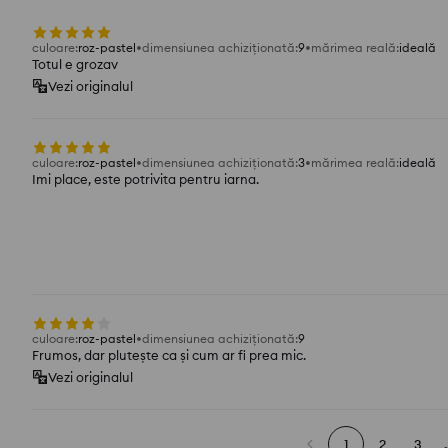
culoare
:
roz-pastel
dimensiunea achiziționată
:
9
mărimea reală
:
ideală
Totul e grozav
Vezi originalul
culoare
:
roz-pastel
dimensiunea achiziționată
:
3
mărimea reală
:
ideală
Imi place, este potrivita pentru iarna.
culoare
:
roz-pastel
dimensiunea achiziționată
:
9
Frumos, dar plutește ca și cum ar fi prea mic.
Vezi originalul
1
2
3
.