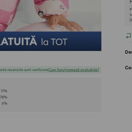
M
M
t
D
Des
Com
ate recenziile sunt verificate
Cum funcționează evaluările?
17
%
78
%
6
%