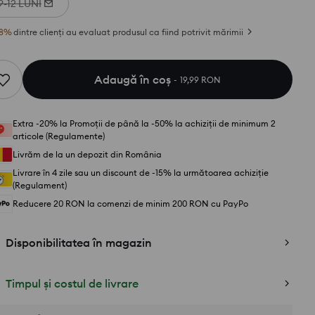
9-12 LUNI
8
%
dintre clienți au evaluat produsul ca fiind potrivit mărimii
Adaugă în coş
19,99 RON
Extra -20% la Promoții de până la -50% la achiziții de minimum 2
articole (Regulamente)
Livrăm de la un depozit din România
Livrare în 4 zile sau un discount de -15% la următoarea achiziție
(Regulament)
Reducere 20 RON la comenzi de minim 200 RON cu PayPo
Disponibilitatea în magazin
Timpul și costul de livrare