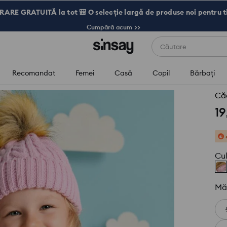
RARE GRATUITĂ la tot 🎒 O selecție largă de produse noi pentru t
Cumpără acum >>
Căutare
Recomandat
Femei
Casă
Copil
Bărbaţi
Că
19
Cu
Mă