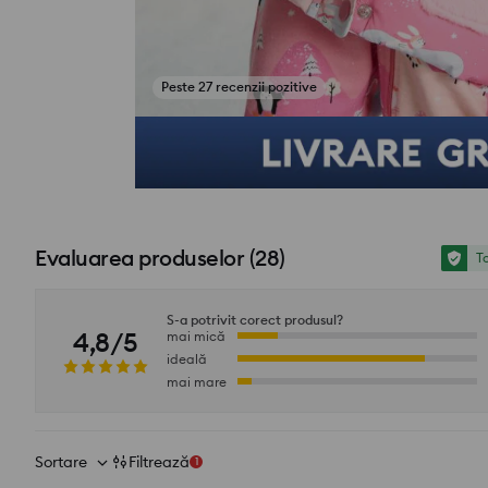
Peste 27 recenzii pozitive
Vezi fotografii din recenzii
Evaluarea produselor
(
28
)
To
S-a potrivit corect produsul?
4,8/5
mai mică
ideală
mai mare
Sortare
Filtrează
1