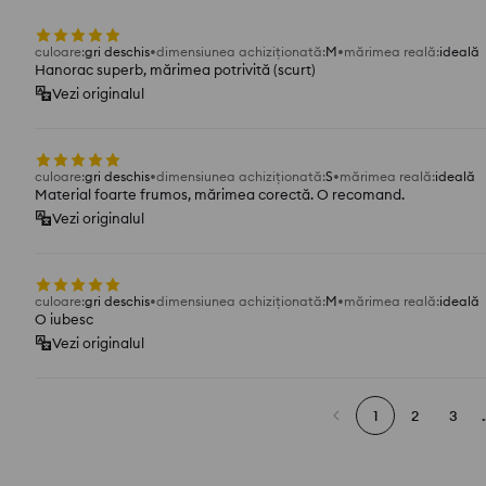
culoare
:
gri deschis
dimensiunea achiziționată
:
M
mărimea reală
:
ideală
Hanorac superb, mărimea potrivită (scurt)
Vezi originalul
culoare
:
gri deschis
dimensiunea achiziționată
:
S
mărimea reală
:
ideală
Material foarte frumos, mărimea corectă. O recomand.
Vezi originalul
culoare
:
gri deschis
dimensiunea achiziționată
:
M
mărimea reală
:
ideală
O iubesc
Vezi originalul
1
2
3
.