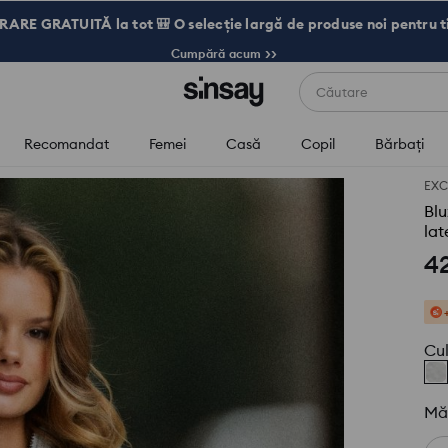
RARE GRATUITĂ la tot 🎒 O selecție largă de produse noi pentru t
Cumpără acum >>
Căutare
Recomandat
Femei
Casă
Copil
Bărbaţi
EXC
Blu
lat
4
Cu
Mă