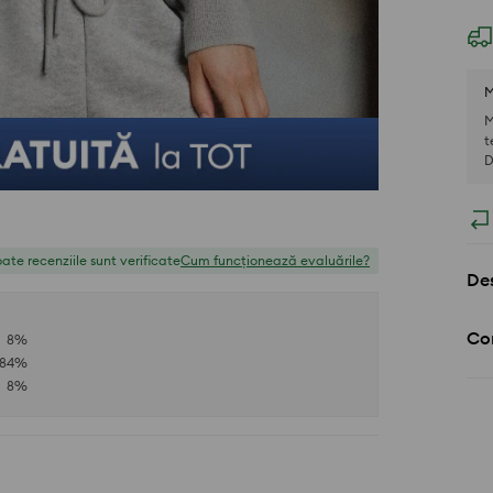
M
M
t
D
ate recenziile sunt verificate
Cum funcționează evaluările?
Des
Com
8
%
84
%
8
%