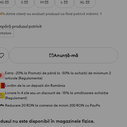
XS
S
M
L
XL
4
%
dintre clienți au evaluat produsul ca fiind potrivit mărimii
pără produsul potrivit
ntaloni
Anunță-mă
Extra -20% la Promoții de până la -50% la achiziții de minimum 2
articole (Regulamente)
Livrăm de la un depozit din România
Livrare în 4 zile sau un discount de -15% la următoarea achiziție
(Regulament)
Reducere 20 RON la comenzi de minim 200 RON cu PayPo
dusul nu este disponibil în magazinele fizice.