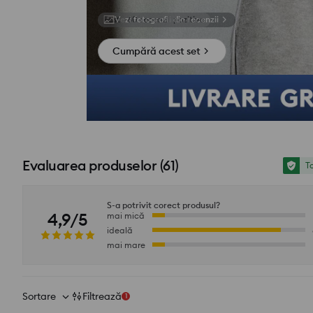
Vezi fotografii din recenzii
Cumpără acest set
Evaluarea produselor
(
61
)
To
S-a potrivit corect produsul?
4,9/5
mai mică
ideală
mai mare
Sortare
Filtrează
1