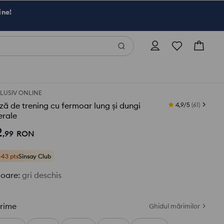
ine!
LUSIV ONLINE
ză de trening cu fermoar lung și dungi
4,9/5
(
61
)
erale
2
,
99
RON
+43 pts
Sinsay Club
loare
:
gri deschis
rime
Ghidul mărimilor