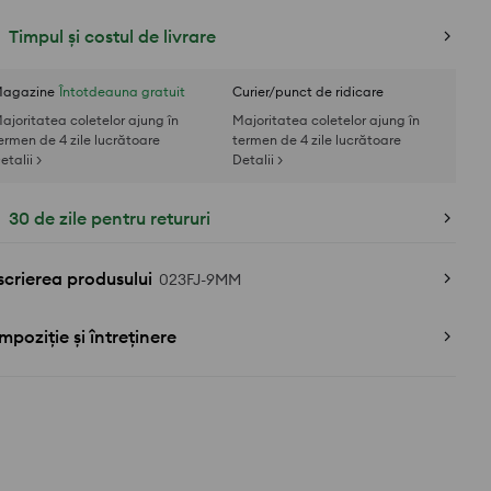
Timpul și costul de livrare
agazine
Întotdeauna gratuit
Curier/punct de ridicare
ajoritatea coletelor ajung în
Majoritatea coletelor ajung în
ermen de 4 zile lucrătoare
termen de 4 zile lucrătoare
etalii >
Detalii >
30 de zile pentru retururi
crierea produsului
023FJ-9MM
poziție și întreținere