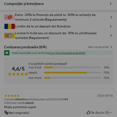
Compoziție și întreținere
Extra -20% la Promoții de până la -50% la achiziții de
minimum 2 articole (Regulamente)
Livrăm de la un depozit din România
Livrare în 4 zile sau un discount de -15% la următoarea
achiziție (Regulament)
Evaluarea produselor
(
874
)
Vezi recenziile
Toate recenziile sunt verificate
Cum funcționează evaluările?
S-a potrivit corect produsul?
4,6/5
mai mică
15
%
ideală
75
%
mai mare
10
%
2026-08-05
culoare
:
albastru
dimensiunea achiziționată
:
44
mărimea reală
:
ideală
Niște pantaloni super
De Ajutor
(
0
)
Vezi originalul