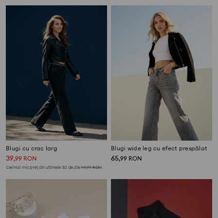
Blugi cu crac larg
Blugi wide leg cu efect prespălat
39
65
,
99
RON
,
99
RON
Cel mai mic preț din ultimele 30 de zile
49,99
RON