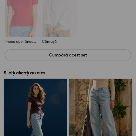
Tricou cu mânecă scurtă
Cămașă
Cumpără acest set
Și alți clienți au ales