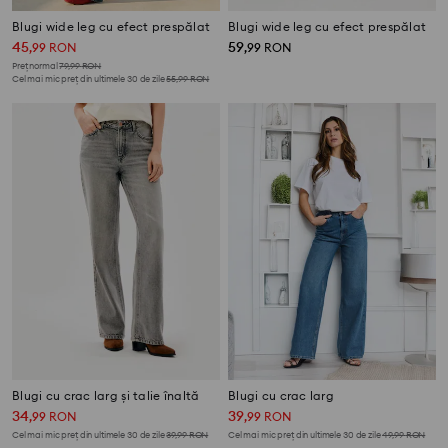
Blugi wide leg cu efect prespălat
Blugi wide leg cu efect prespălat
45
59
,
99
RON
,
99
RON
Preț normal
79,99
RON
Cel mai mic preț din ultimele 30 de zile
55,99
RON
Blugi cu crac larg și talie înaltă
Blugi cu crac larg
34
39
,
99
RON
,
99
RON
Cel mai mic preț din ultimele 30 de zile
39,99
RON
Cel mai mic preț din ultimele 30 de zile
49,99
RON