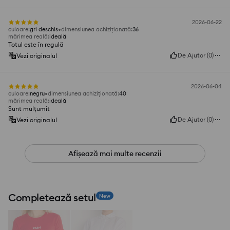
2026-06-22
culoare
:
gri deschis
dimensiunea achiziționată
:
36
mărimea reală
:
ideală
Totul este în regulă
De Ajutor
(
0
)
Vezi originalul
2026-06-04
culoare
:
negru
dimensiunea achiziționată
:
40
mărimea reală
:
ideală
Sunt mulțumit
De Ajutor
(
0
)
Vezi originalul
Afișează mai multe recenzii
Completează setul
New