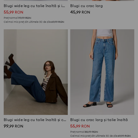
Blugi wide leg cu talie înaltă și imprimeu floral
Blugi cu crac larg
55
45
,
99
RON
,
99
RON
Preț normal
99,99
RON
Cel mai mic preț din ultimele 30 de zile
69,99
RON
Blugi wide leg cu talie înaltă și curea
Blugi cu crac larg și talie înaltă
99
55
,
99
RON
,
99
RON
Preț normal
85,99
RON
Cel mai mic preț din ultimele 30 de zile
69,99
RON