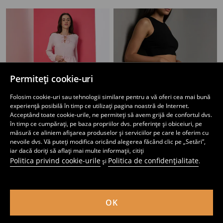
Permiteți cookie-uri
Folosim cookie-uri sau tehnologii similare pentru a vă oferi cea mai bună
experiență posibilă în timp ce utilizați pagina noastră de Internet.
Acceptând toate cookie-urile, ne permiteți să avem grijă de confortul dvs.
în timp ce cumpărați, pe baza propriilor dvs. preferințe și obiceiuri, pe
măsură ce aliniem afișarea produselor și serviciilor pe care le oferim cu
nevoile dvs. Vă puteți modifica oricând alegerea făcând clic pe „Setări”,
iar dacă doriți să aflați mai multe informații, citiți
Blugi cu crac larg și talie înaltă
Pantaloni scurți biker
Politica privind cookie-urile
Politica de confidențialitate
și
.
45
13
,
99
RON
,
99
RON
Preț normal
79,99
RON
Cel mai mic preț din ultimele 30 de zile
55,99
RON
OK