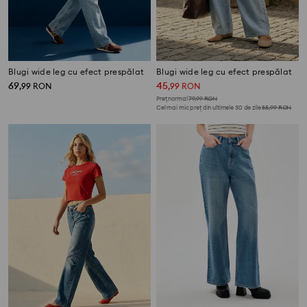
Blugi wide leg cu efect prespălat
Blugi wide leg cu efect prespălat
69
45
,
99
RON
,
99
RON
Preț normal
79,99
RON
Cel mai mic preț din ultimele 30 de zile
55,99
RON