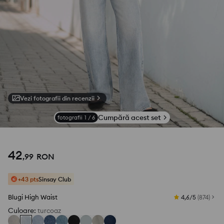
Vezi fotografii din recenzii
Cumpără acest set
fotografii
1
/
6
42
,
99
RON
+43 pts
Sinsay Club
Blugi High Waist
4,6/5
(
874
)
Culoare
:
turcoaz