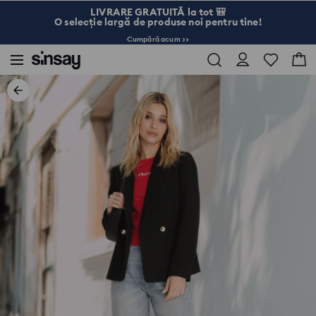
LIVRARE GRATUITĂ la tot 🎒
O selecție largă de produse noi pentru tine!
Cumpără acum >>