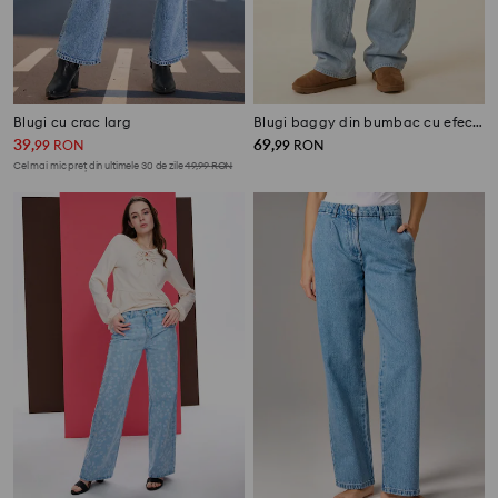
Blugi cu crac larg
Blugi baggy din bumbac cu efect prespălat
39
69
,
99
RON
,
99
RON
Cel mai mic preț din ultimele 30 de zile
49,99
RON