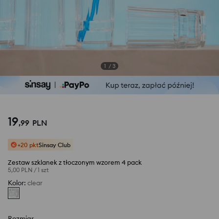
1
/
3
19
,
99
PLN
+20 pkt
Sinsay Club
Zestaw szklanek z tłoczonym wzorem 4 pack
5,00 PLN
/
1 szt
Kolor
:
clear
Rozmiar