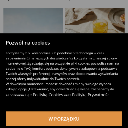
Pozwól na cookies
Korzystamy z plików cookies lub podobnych technologii w celu
zapewnienia Ci najlepszych doświadczeń z korzystania z naszej strony
internetowej. Zgadzając się na wszystkie pliki cookies pozwolisz nam na
zadbanie o Twój komfort podczas dokonywania zakupów na podstawie
Twoich własnych preferencji, nawyków oraz dopasowania wyświetlania
naszej oferty indywidualnie do Twoich potrzeb.
W dowolnym momencie, możesz dokonać zmiany swojego wyboru
klikając opcję „Ustawienia”, aby dowiedzieć się więcej zachęcamy do
Zestaw szklanek z profilowaną podstawą 4 pack
Ryflowane szklanki 4 pack
Polityką Cookies
Polityką Prywatności
zapoznania się z
oraz
.
19
15
,
99
PLN
,
99
PLN
W PORZĄDKU