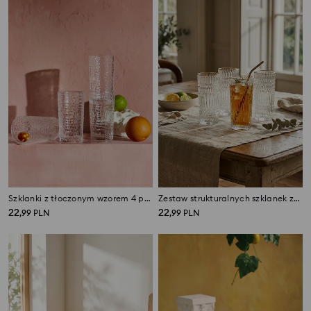
Szklanki z tłoczonym wzorem 4 pack
Zestaw strukturalnych szklanek ze złotą obwódką 4 pack
22
22
,
99
PLN
,
99
PLN