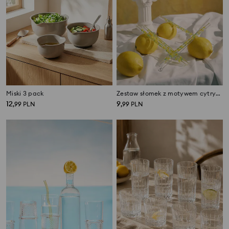
Miski 3 pack
Zestaw słomek z motywem cytryn i czyścikiem 5 pack
12
9
,
99
PLN
,
99
PLN