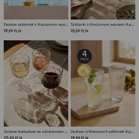
Zestaw szklanek z tłoczonym wzorem 4 pack
Szklanki z tłoczonym wzorem 4 pack
19
15
,
99
PLN
,
99
PLN
Zestaw kieliszków ze zdobieniem 4 pack
Zestaw ryflowanych szklanek 4 pack
25
19
,
99
PLN
,
99
PLN