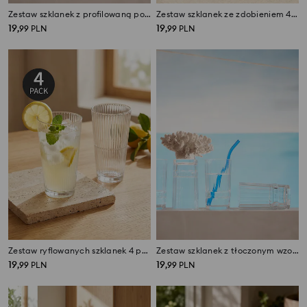
Zestaw szklanek z profilowaną podstawą 4 pack
Zestaw szklanek ze zdobieniem 4 pack
19
19
,
99
PLN
,
99
PLN
Zestaw ryflowanych szklanek 4 pack
Zestaw szklanek z tłoczonym wzorem 4 pack
19
19
,
99
PLN
,
99
PLN