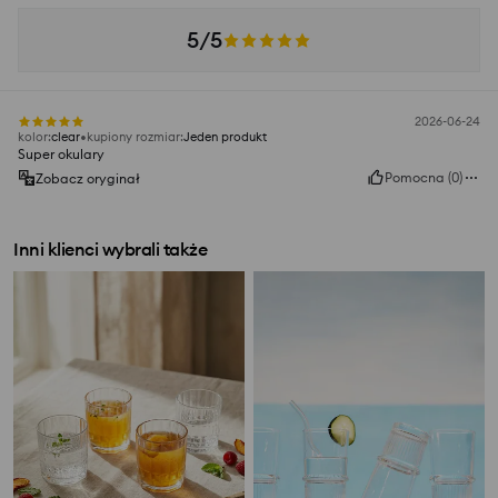
5/5
2026-06-24
kolor
:
clear
kupiony rozmiar
:
Jeden produkt
Super okulary
Pomocna
(
0
)
Zobacz oryginał
Inni klienci wybrali także