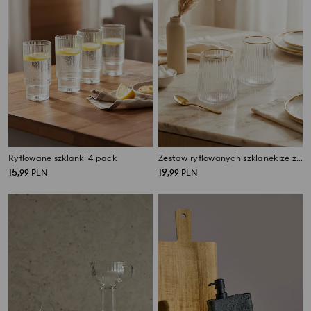
Ryflowane szklanki 4 pack
Zestaw ryflowanych szklanek ze złotą obwódką 2 pack
15
19
,
99
PLN
,
99
PLN