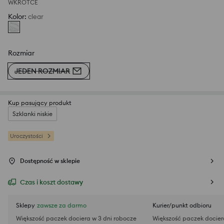
WKRÓTCE
Kolor
:
clear
Rozmiar
JEDEN ROZMIAR
Kup pasujący produkt
Szklanki niskie
Uroczystości
Dostępność w sklepie
Czas i koszt dostawy
Sklepy
zawsze za darmo
Kurier/punkt odbioru
Większość paczek dociera w 3 dni robocze
Większość paczek docier