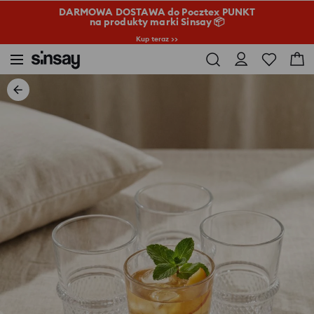
DARMOWA DOSTAWA do Pocztex PUNKT
na produkty marki Sinsay 📦
Kup teraz >>