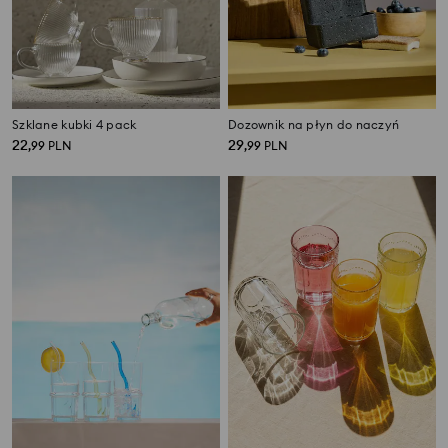
Szklane kubki 4 pack
Dozownik na płyn do naczyń
22
29
,
99
PLN
,
99
PLN