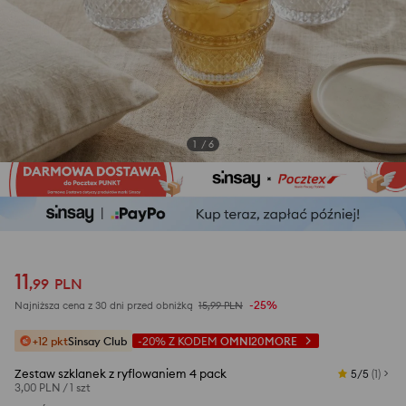
1
/
6
11
,
99
PLN
-25%
Najniższa cena z 30 dni przed obniżką
15,99
PLN
+12 pkt
Sinsay Club
-20%
Z KODEM
OMNI20MORE
Zestaw szklanek z ryflowaniem 4 pack
5/5
(
1
)
3,00 PLN
/
1 szt