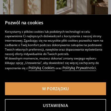
Pozwól na cookies
Korzystamy z plików cookies lub podobnych technologii w celu
zapewnienia Ci najlepszych doświadczeń z korzystania z naszej strony
internetowej. Zgadzając się na wszystkie pliki cookies pozwolisz nam na
zadbanie o Twój komfort podczas dokonywania zakupów na podstawie
Twoich własnych preferencji, nawyków oraz dopasowania wyświetlania
naszej oferty indywidualnie do Twoich potrzeb.
W dowolnym momencie, możesz dokonać zmiany swojego wyboru
klikając opcję „Ustawienia”, aby dowiedzieć się więcej zachęcamy do
Ryflowane szklanki 4 pack
Szklanki z tłoczonym wzorem 4 pack
Polityką Cookies
Polityką Prywatności
zapoznania się z
oraz
.
17
19
,
99
PLN
,
99
PLN
W PORZĄDKU
USTAWIENIA