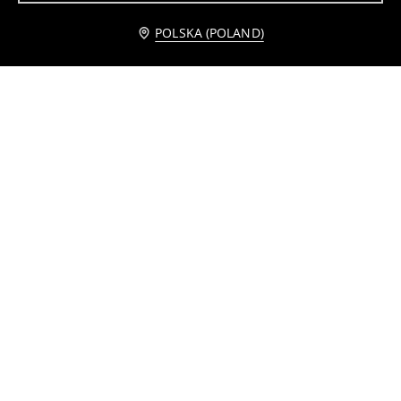
Powiadom mnie
POLSKA (POLAND)
Zestaw klipsów do zamykania opakowań 40 pack
Miski 3 pack
12
12
,
99
PLN
,
99
PLN