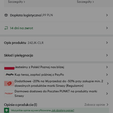
Szczegóły >
Szczegóły >
Dopłata logistyczna
1,99 PLN
14 dni na zwrot
Opis produktu
242JK-CLR
Skład i pielęgnacja
Jesteśmy z Polski! Poznaj nas bliżej
Kup teraz, zapłać później z PayPo
Dodatkowe -20% na Wyprzedaż do -50% przy zakupie min. 2
dowolnych produktów marki Sinsay (Regulamin)
Darmowa dostawa do Pocztex PUNKT na produkty marki
Sinsay
Opinie o produkcie
(
1
)
Zobacz opinie
Wszystkie opinie są weryfikowane.
Jak działają opinie?