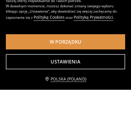
naszej oferty indywidualnie do Twoich potrzeb.
17
15
,
99
PLN
,
99
PLN
W dowolnym momencie, możesz dokonać zmiany swojego wyboru
klikając opcję „Ustawienia”, aby dowiedzieć się więcej zachęcamy do
Polityką Cookies
Polityką Prywatności
zapoznania się z
oraz
.
W PORZĄDKU
USTAWIENIA
POLSKA (POLAND)
Gumy do ćwiczeń 4 pack
Transparentne organizery do walizki
15
15
,
99
PLN
,
99
PLN