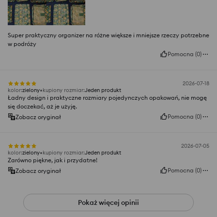
Super praktyczny organizer na różne większe i mniejsze rzeczy potrzebne
w podróży
Pomocna
(
0
)
2026-07-18
kolor
:
zielony
kupiony rozmiar
:
Jeden produkt
Ładny design i praktyczne rozmiary pojedynczych opakowań, nie mogę
się doczekać, aż je użyję.
Pomocna
(
0
)
Zobacz oryginał
2026-07-05
kolor
:
zielony
kupiony rozmiar
:
Jeden produkt
Zarówno piękne, jak i przydatne!
Pomocna
(
0
)
Zobacz oryginał
Pokaż więcej opinii