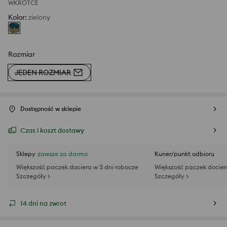
WKRÓTCE
Kolor
:
zielony
Rozmiar
JEDEN ROZMIAR
Dostępność w sklepie
Czas i koszt dostawy
Sklepy
zawsze za darmo
Kurier/punkt odbioru
Większość paczek dociera w 3 dni robocze
Większość paczek docier
Szczegóły >
Szczegóły >
14 dni na zwrot