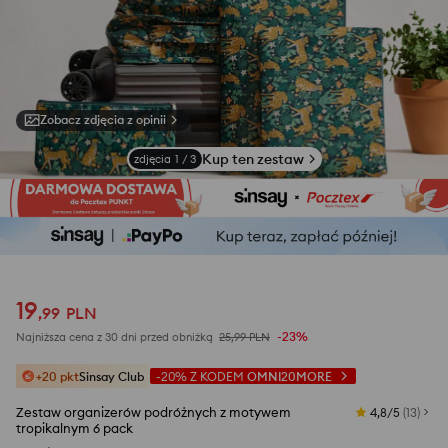
Zobacz zdjęcia z opinii
Kup ten zestaw
zdjęcia
1
/
3
19
,
99
PLN
-23%
Najniższa cena z 30 dni przed obniżką
25,99
PLN
+20 pkt
Sinsay Club
-20%
Z KODEM
OMNI20MORE
Zestaw organizerów podróżnych z motywem
4,8/5
(
13
)
tropikalnym 6 pack