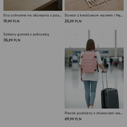
Etui ochronne na akcesoria z paskiem na rękę
Dywan z kwiatowym wzorem i frędzlami
19
25
,
99
PLN
,
99
PLN
Szklany garnek z pokrywką
Plecak podróżny z otwarciem walizkowym
35
69
,
99
PLN
,
99
PLN