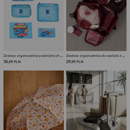
Zestaw organizerów podróżnych 6 pack Hot Wheels
Zestaw organizerów do walizki z motywem kokardek 6 pack
35
29
,
99
PLN
,
99
PLN