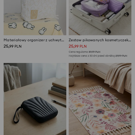
Materiałowy organizer z uchwytami Miffy
Zestaw pikowanych kosmetyczek podróżnych 3 pack
25
25
,
99
PLN
,
99
PLN
Cena regularna
39,99
PLN
Najniższa cena z 30 dni przed obniżką
29,99
PLN