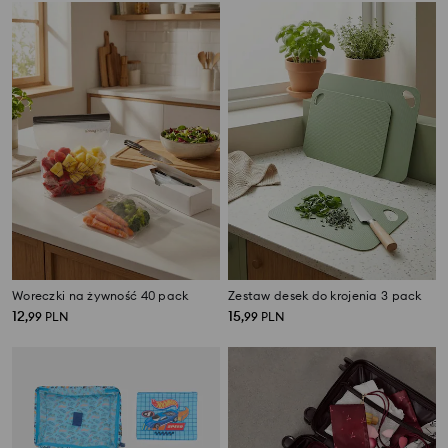
Woreczki na żywność 40 pack
Zestaw desek do krojenia 3 pack
12
15
,
99
PLN
,
99
PLN