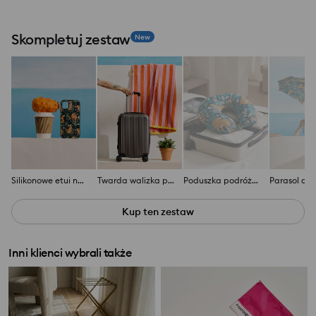
Skompletuj zestaw
New
Silikonowe etui na iPhone 11/XR z motywem geparda
Twarda walizka podróżna na kółkach
Poduszka podróżna rogal zapinana z nadrukiem gepardów
Kup ten zestaw
Inni klienci wybrali także