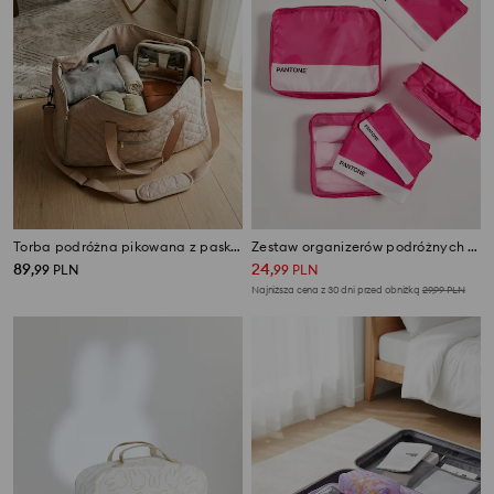
Torba podróżna pikowana z paskiem na ramię
Zestaw organizerów podróżnych Pantone 9 pack
89
24
,
99
PLN
,
99
PLN
Najniższa cena z 30 dni przed obniżką
29,99
PLN