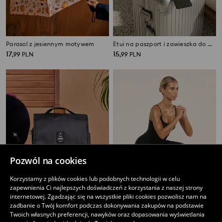
Parasol z jesiennym motywem
Etui na paszport i zawieszka do bagażu
17
15
,
99
PLN
,
99
PLN
Pozwól na cookies
Korzystamy z plików cookies lub podobnych technologii w celu
zapewnienia Ci najlepszych doświadczeń z korzystania z naszej strony
internetowej. Zgadzając się na wszystkie pliki cookies pozwolisz nam na
zadbanie o Twój komfort podczas dokonywania zakupów na podstawie
Twoich własnych preferencji, nawyków oraz dopasowania wyświetlania
Kosmetyczka
Zestaw gum do ćwiczeń 4 pack