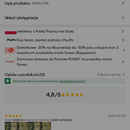
Opis produktu
519HJ-79X
Skład i pielęgnacja
Jesteśmy z Polski! Poznaj nas bliżej
Kup teraz, zapłać później z PayPo
Dodatkowe -20% na Wyprzedaż do -50% przy zakupie min. 2
dowolnych produktów marki Sinsay (Regulamin)
Darmowa dostawa do Pocztex PUNKT na produkty marki
Sinsay
Opinie o produkcie
(
13
)
Zobacz opinie
Wszystkie opinie są weryfikowane.
Jak działają opinie?
4,8/5
2026-07-20
kolor
:
zielony
kupiony rozmiar
:
Jeden produkt