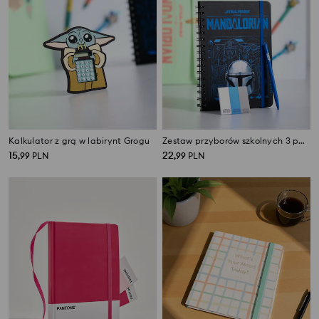
Kalkulator z grą w labirynt Grogu
Zestaw przyborów szkolnych 3 pack Star Wars
15
22
,
99
PLN
,
99
PLN