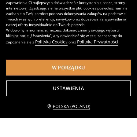
zapewnienia Ci najlepszych doświadczeń z korzystania z naszej strony
internetowej. Zgadzając się na wszystkie pliki cookies pozwolisz nam na
zadbanie o Twój komfort podczas dokonywania zakupów na podstawie
Twoich własnych preferencji, nawyków oraz dopasowania wyświetlania
Zestaw: notes na spirali z zamknięciem i ołówek 2 pack Hello Kitty
Zestaw artykułów papierniczych Pusheen the Cat 7 pack
naszej oferty indywidualnie do Twoich potrzeb.
15
22
,
99
PLN
,
99
PLN
W dowolnym momencie, możesz dokonać zmiany swojego wyboru
klikając opcję „Ustawienia”, aby dowiedzieć się więcej zachęcamy do
Polityką Cookies
Polityką Prywatności
zapoznania się z
oraz
.
W PORZĄDKU
USTAWIENIA
Dodaj do koszyka
POLSKA (POLAND)
25,99 PLN
Tablica i marker My Little Pony
Notes z imitacji zamszu z błyszczącym wykończeniem Toy Story
19
17
,
99
PLN
,
99
PLN