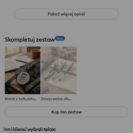
Pokaż więcej opinii
Skompletuj zestaw
New
Brelok z kalkulatorem Star Wars
Zmazywalne długopisy 3 pack Star Wars
Kup ten zestaw
Inni klienci wybrali także