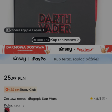
Zobacz zdjęcia z opinii
Kup ten zestaw
zdjęcia
1
/
5
25
,
99
PLN
+26 pkt
Sinsay Club
Zestaw: notes i długopis Star Wars
4,8/5
(
7
)
Kolor
:
czarny