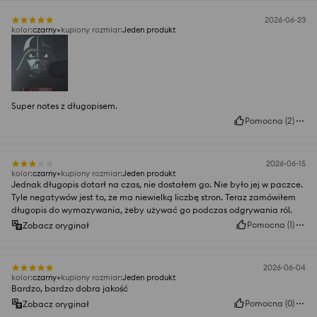
2026-06-23
kolor
:
czarny
kupiony rozmiar
:
Jeden produkt
Super notes z długopisem.
Pomocna
(
2
)
2026-06-15
kolor
:
czarny
kupiony rozmiar
:
Jeden produkt
Jednak długopis dotarł na czas, nie dostałem go. Nie było jej w paczce.
Tyle negatywów jest to, że ma niewielką liczbę stron. Teraz zamówiłem
długopis do wymazywania, żeby używać go podczas odgrywania ról.
Pomocna
(
1
)
Zobacz oryginał
2026-06-04
kolor
:
czarny
kupiony rozmiar
:
Jeden produkt
Bardzo, bardzo dobra jakość
Pomocna
(
0
)
Zobacz oryginał