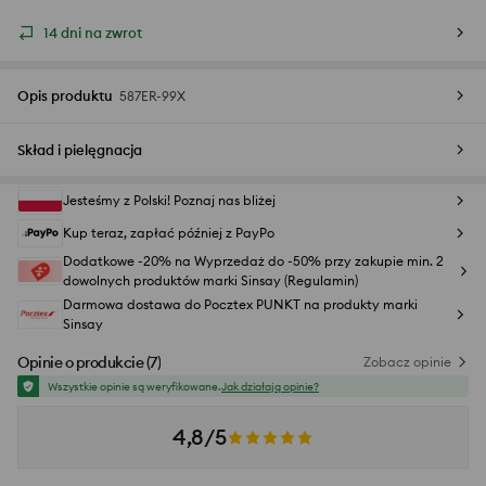
14 dni na zwrot
Opis produktu
587ER-99X
Skład i pielęgnacja
Jesteśmy z Polski! Poznaj nas bliżej
Kup teraz, zapłać później z PayPo
Dodatkowe -20% na Wyprzedaż do -50% przy zakupie min. 2
dowolnych produktów marki Sinsay (Regulamin)
Darmowa dostawa do Pocztex PUNKT na produkty marki
Sinsay
Opinie o produkcie
(
7
)
Zobacz opinie
Wszystkie opinie są weryfikowane.
Jak działają opinie?
4,8/5