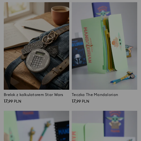
Brelok z kalkulatorem Star Wars
Teczka The Mandalorian
17
17
,
99
PLN
,
99
PLN