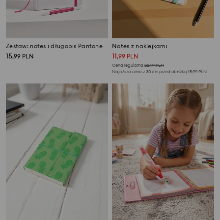
Zestaw: notes i długopis Pantone
Notes z naklejkami
15
11
,
99
PLN
,
99
PLN
Cena regularna
22,99
PLN
Najniższa cena z 30 dni przed obniżką
15,99
PLN