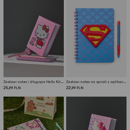
Zestaw: notes i długopis Hello Kitty
Zestaw: notes na spirali z aplikacją 3D i długopis 2 pack Superman
25
22
,
99
PLN
,
99
PLN