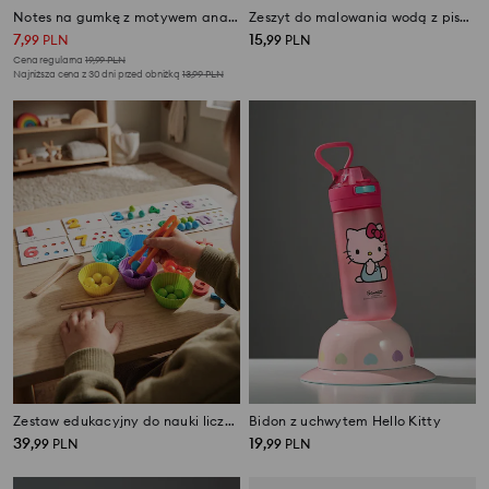
Notes na gumkę z motywem ananasa
Zeszyt do malowania wodą z pisakiem z motywem kotów
7
15
,
99
PLN
,
99
PLN
Cena regularna
19,99
PLN
Najniższa cena z 30 dni przed obniżką
13,99
PLN
Zestaw edukacyjny do nauki liczenia
Bidon z uchwytem Hello Kitty
39
19
,
99
PLN
,
99
PLN