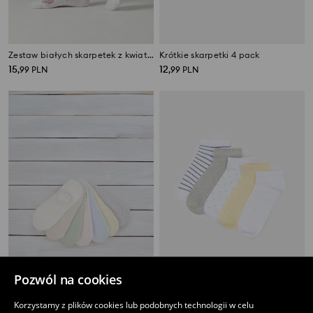
Zestaw białych skarpetek z kwiatowym motywem i gładkich 5 pack
Krótkie skarpetki 4 pack
15
12
,
99
PLN
,
99
PLN
Pozwól na cookies
Skarpetki 7 pack
Krótkie skarpetki 5 pack
Korzystamy z plików cookies lub podobnych technologii w celu
17
12
,
99
PLN
,
99
PLN