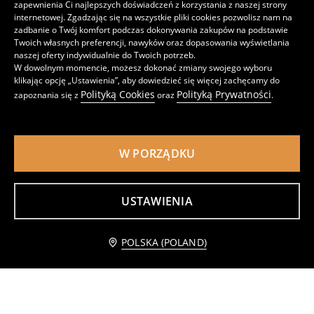
zapewnienia Ci najlepszych doświadczeń z korzystania z naszej strony
internetowej. Zgadzając się na wszystkie pliki cookies pozwolisz nam na
zadbanie o Twój komfort podczas dokonywania zakupów na podstawie
Twoich własnych preferencji, nawyków oraz dopasowania wyświetlania
naszej oferty indywidualnie do Twoich potrzeb.
W dowolnym momencie, możesz dokonać zmiany swojego wyboru
klikając opcję „Ustawienia”, aby dowiedzieć się więcej zachęcamy do
Polityką Cookies
Polityką Prywatności
zapoznania się z
oraz
.
W PORZĄDKU
USTAWIENIA
Krótkie skarpetki 5 pack
Krótkie skarpetki z bawełną 5 pack
Powiadom mnie
12
12
,
99
PLN
,
99
PLN
POLSKA (POLAND)