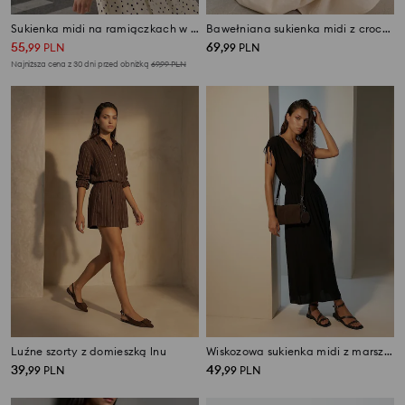
Sukienka midi na ramiączkach w kropki
Bawełniana sukienka midi z crochetowym topem
55
69
,
99
PLN
,
99
PLN
Najniższa cena z 30 dni przed obniżką
69,99
PLN
Luźne szorty z domieszką lnu
Wiskozowa sukienka midi z marszczeniem i ozdobnymi koralikami
39
49
,
99
PLN
,
99
PLN