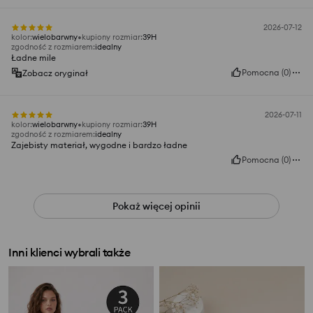
2026-07-12
kolor
:
wielobarwny
kupiony rozmiar
:
39H
zgodność z rozmiarem
:
idealny
Ładne mile
Pomocna
(
0
)
Zobacz oryginał
2026-07-11
kolor
:
wielobarwny
kupiony rozmiar
:
39H
zgodność z rozmiarem
:
idealny
Zajebisty materiał, wygodne i bardzo ładne
Pomocna
(
0
)
Pokaż więcej opinii
Inni klienci wybrali także