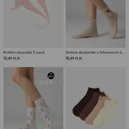
Krótkie skarpetki 5 pack
Zestaw skarpetek z falowanym ściągaczem i serduszkiem 5 pack
12
15
,
99
PLN
,
99
PLN