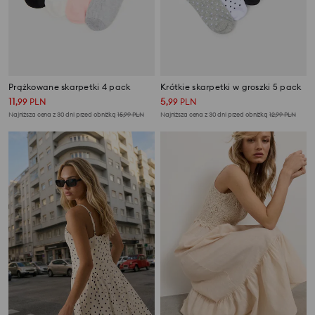
Prążkowane skarpetki 4 pack
Krótkie skarpetki w groszki 5 pack
11
5
,
99
PLN
,
99
PLN
Najniższa cena z 30 dni przed obniżką
15,99
PLN
Najniższa cena z 30 dni przed obniżką
12,99
PLN