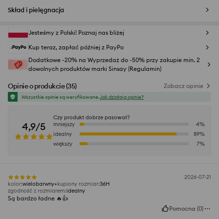
Skład i pielęgnacja
Jesteśmy z Polski! Poznaj nas bliżej
Kup teraz, zapłać później z PayPo
Dodatkowe -20% na Wyprzedaż do -50% przy zakupie min. 2
dowolnych produktów marki Sinsay (Regulamin)
Opinie o produkcie
(
35
)
Zobacz opinie
Wszystkie opinie są weryfikowane.
Jak działają opinie?
Czy produkt dobrze pasował?
4,9/5
mniejszy
4
%
idealny
89
%
większy
7
%
2026-07-21
kolor
:
wielobarwny
kupiony rozmiar
:
36H
zgodność z rozmiarem
:
idealny
Są bardzo ładne 🔥👍️
Pomocna
(
0
)