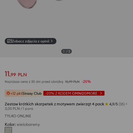
Zobacz zdjęcia z opinii
1
/
3
11
,
99
PLN
-25%
Najniższa cena z 30 dni przed obniżką
15,99
PLN
+12 pkt
Sinsay Club
-20%
Z KODEM
OMNI20MORE
Zestaw krótkich skarpetek z motywem zwierząt 4 pack
4,9/5
(
35
)
3,00 PLN
/
1 para
TYLKO ONLINE
Kolor
:
wielobarwny