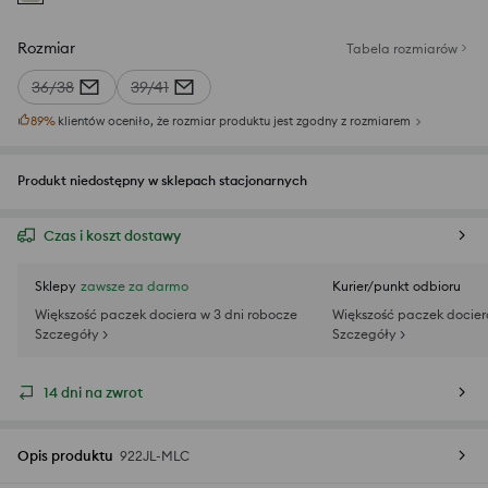
Rozmiar
Tabela rozmiarów
36/38
39/41
89
%
klientów oceniło, że rozmiar produktu jest zgodny z rozmiarem
Produkt niedostępny w sklepach stacjonarnych
Czas i koszt dostawy
Sklepy
zawsze za darmo
Kurier/punkt odbioru
Większość paczek dociera w 3 dni robocze
Większość paczek docier
Szczegóły >
Szczegóły >
14 dni na zwrot
Opis produktu
922JL-MLC