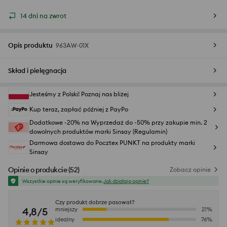
14 dni na zwrot
Opis produktu
963AW-01X
Skład i pielęgnacja
Jesteśmy z Polski! Poznaj nas bliżej
Kup teraz, zapłać później z PayPo
Dodatkowe -20% na Wyprzedaż do -50% przy zakupie min. 2
dowolnych produktów marki Sinsay (Regulamin)
Darmowa dostawa do Pocztex PUNKT na produkty marki
Sinsay
Opinie o produkcie
(
52
)
Zobacz opinie
Wszystkie opinie są weryfikowane.
Jak działają opinie?
Czy produkt dobrze pasował?
4,8/5
mniejszy
21
%
idealny
76
%