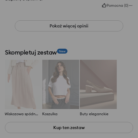
Pomocna
(
0
)
Pokaż więcej opinii
Skompletuj zestaw
New
Wiskozowa spódnica midi
Koszulka
Buty eleganckie
Kup ten zestaw