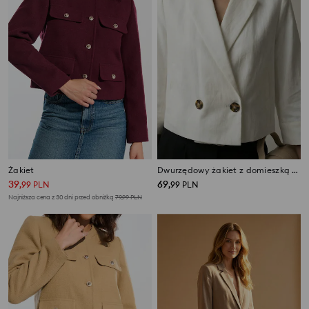
Żakiet
Dwurzędowy żakiet z domieszką wiskozy
39
69
,
99
PLN
,
99
PLN
Najniższa cena z 30 dni przed obniżką
79,99
PLN