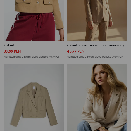
Żakiet
Żakiet z kieszeniami z domieszką wiskozy i lnu
39
45
,
99
PLN
,
99
PLN
Najniższa cena z 30 dni przed obniżką
79,99
PLN
Najniższa cena z 30 dni przed obniżką
79,99
PLN