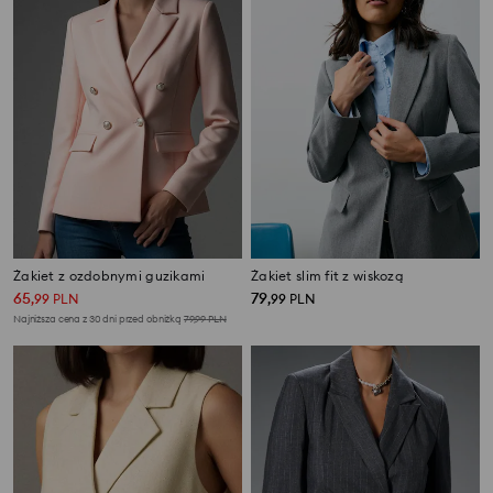
Żakiet z ozdobnymi guzikami
Żakiet slim fit z wiskozą
65
79
,
99
PLN
,
99
PLN
Najniższa cena z 30 dni przed obniżką
79,99
PLN