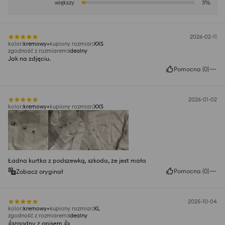
większy
3
%
2026-02-11
kolor
:
kremowy
kupiony rozmiar
:
XXS
zgodność z rozmiarem
:
idealny
Jak na zdjęciu.
Pomocna
(
0
)
2026-01-02
kolor
:
kremowy
kupiony rozmiar
:
XXS
Ładna kurtka z podszewką, szkoda, że jest mała
Pomocna
(
0
)
Zobacz oryginał
2025-10-04
kolor
:
kremowy
kupiony rozmiar
:
XL
zgodność z rozmiarem
:
idealny
👍️zgodny z opisem 👍️