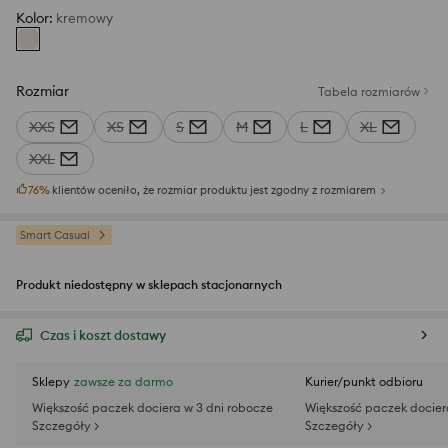
Kolor
:
kremowy
Rozmiar
Tabela rozmiarów
XXS
XS
S
M
L
XL
XXL
76
%
klientów oceniło, że rozmiar produktu jest zgodny z rozmiarem
Smart Casual
Produkt niedostępny w sklepach stacjonarnych
Czas i koszt dostawy
Sklepy
zawsze za darmo
Kurier/punkt odbioru
Większość paczek dociera w 3 dni robocze
Większość paczek docier
Szczegóły >
Szczegóły >