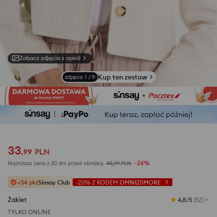
Zobacz zdjęcia z opinii
Kup ten zestaw
zdjęcia
1
/
9
33
,
99
PLN
-26%
Najniższa cena z 30 dni przed obniżką
45,99
PLN
+34 pkt
Sinsay Club
-20%
Z KODEM
OMNI20MORE
Żakiet
4,8/5
(
52
)
TYLKO ONLINE