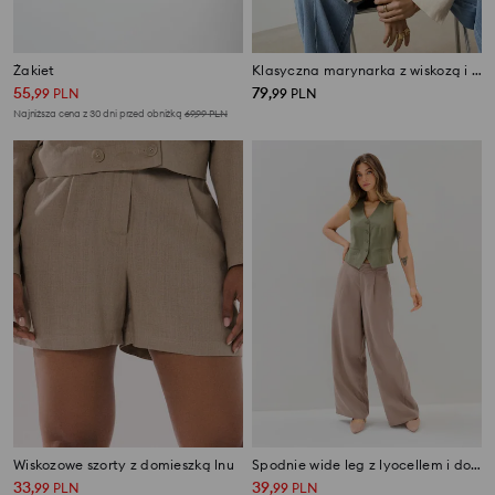
Żakiet
Klasyczna marynarka z wiskozą i domieszką lnu
55
79
,
99
PLN
,
99
PLN
Najniższa cena z 30 dni przed obniżką
69,99
PLN
Wiskozowe szorty z domieszką lnu
Spodnie wide leg z lyocellem i domieszką lnu
33
39
,
99
PLN
,
99
PLN