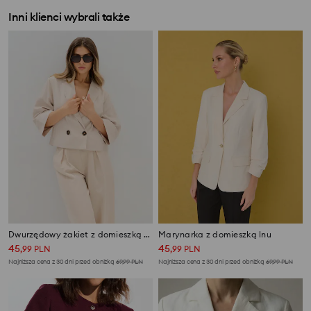
Inni klienci wybrali także
Dwurzędowy żakiet z domieszką wiskozy
Marynarka z domieszką lnu
45
45
,
99
PLN
,
99
PLN
Najniższa cena z 30 dni przed obniżką
69,99
PLN
Najniższa cena z 30 dni przed obniżką
69,99
PLN