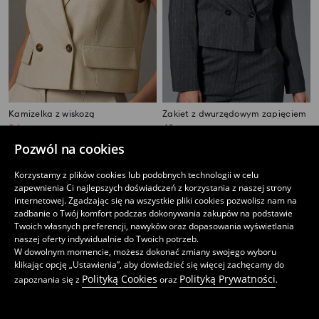
Kamizelka z wiskozą
Żakiet z dwurzędowym zapięciem
24
69
,
99
PLN
,
99
PLN
Najniższa cena z 30 dni przed obniżką
49,99
PLN
Pozwól na cookies
Korzystamy z plików cookies lub podobnych technologii w celu
zapewnienia Ci najlepszych doświadczeń z korzystania z naszej strony
internetowej. Zgadzając się na wszystkie pliki cookies pozwolisz nam na
zadbanie o Twój komfort podczas dokonywania zakupów na podstawie
Twoich własnych preferencji, nawyków oraz dopasowania wyświetlania
naszej oferty indywidualnie do Twoich potrzeb.
W dowolnym momencie, możesz dokonać zmiany swojego wyboru
klikając opcję „Ustawienia”, aby dowiedzieć się więcej zachęcamy do
Polityką Cookies
Polityką Prywatności
zapoznania się z
oraz
.