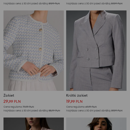
Najniższa cena z 30 dni przed obniżką
39,99
PLN
Najniższa cena z 30 dni przed obniżką
59,99
PLN
Żakiet
Krótki żakiet
29
19
,
99
PLN
,
99
PLN
Cena regularna
79,99
PLN
Cena regularna
69,99
PLN
Najniższa cena z 30 dni przed obniżką
35,99
PLN
Najniższa cena z 30 dni przed obniżką
39,99
PLN