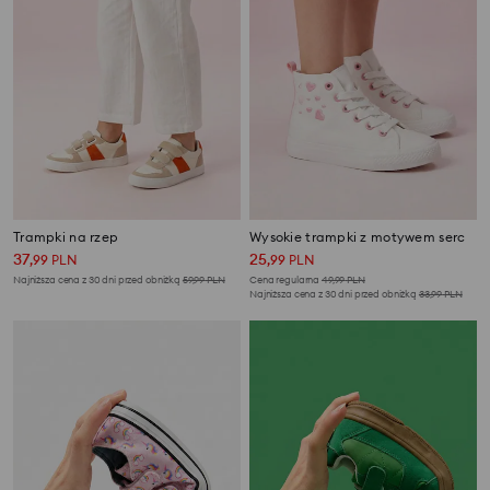
Trampki na rzep
Wysokie trampki z motywem serc
37
25
,
99
PLN
,
99
PLN
Najniższa cena z 30 dni przed obniżką
59,99
PLN
Cena regularna
49,99
PLN
Najniższa cena z 30 dni przed obniżką
33,99
PLN