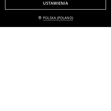
USTAWIENIA
Trampki z kontrastową podeszwą
Wysokie trampki z kolorowym motywem tęczy i kwiatów
59
49
,
99
PLN
,
99
PLN
Powiadom mnie
POLSKA (POLAND)
Klapki z trójwymiarowym motylem
Bawełniana bluzka z ozdobnym kołnierzykiem
22
15
,
99
PLN
,
99
PLN
Najniższa cena z 30 dni przed obniżką
29,99
PLN