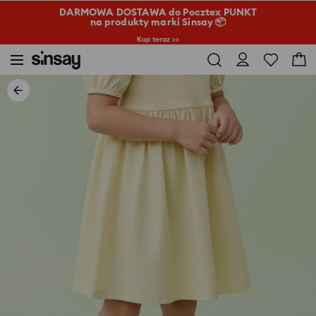
DARMOWA DOSTAWA do Pocztex PUNKT
na produkty marki Sinsay 📦
Kup teraz >>