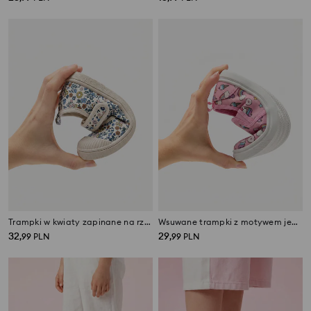
Trampki w kwiaty zapinane na rzep
Wsuwane trampki z motywem jednorożca
32
29
,
99
PLN
,
99
PLN