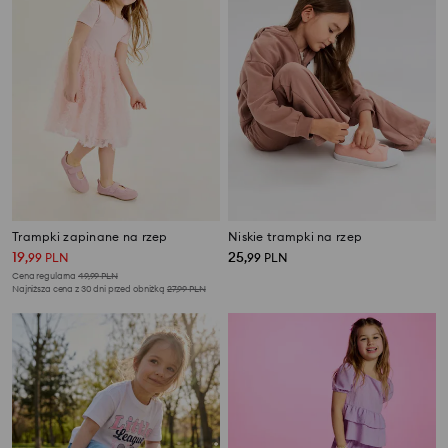
Trampki zapinane na rzep
Niskie trampki na rzep
19
25
,
99
PLN
,
99
PLN
Cena regularna
49,99
PLN
Najniższa cena z 30 dni przed obniżką
27,99
PLN