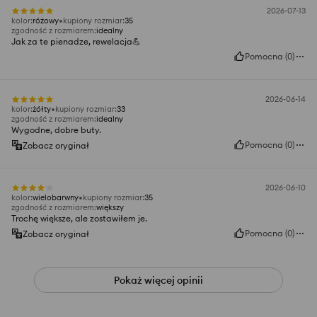
2026-07-13
kolor
:
różowy
kupiony rozmiar
:
35
zgodność z rozmiarem
:
idealny
Jak za te pienadze, rewelacja💪
Pomocna
(
0
)
2026-06-14
kolor
:
żółty
kupiony rozmiar
:
33
zgodność z rozmiarem
:
idealny
Wygodne, dobre buty.
Pomocna
(
0
)
Zobacz oryginał
2026-06-10
kolor
:
wielobarwny
kupiony rozmiar
:
35
zgodność z rozmiarem
:
większy
Trochę większe, ale zostawiłem je.
Pomocna
(
0
)
Zobacz oryginał
Pokaż więcej opinii