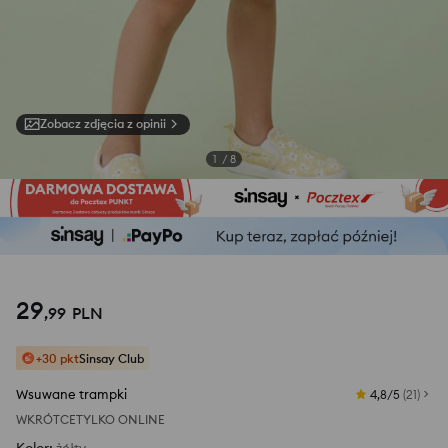
Zobacz zdjęcia z opinii
1
/
8
29
,
99
PLN
+30 pkt
Sinsay Club
Wsuwane trampki
4,8/5
(
21
)
WKRÓTCE
TYLKO ONLINE