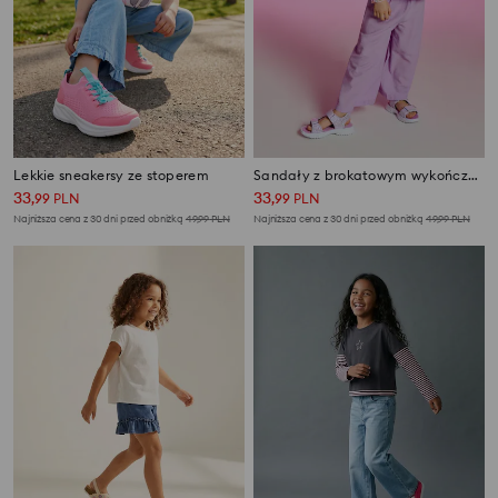
Lekkie sneakersy ze stoperem
Sandały z brokatowym wykończeniem zapinane na rzepy
33
33
,
99
PLN
,
99
PLN
Najniższa cena z 30 dni przed obniżką
49,99
PLN
Najniższa cena z 30 dni przed obniżką
49,99
PLN