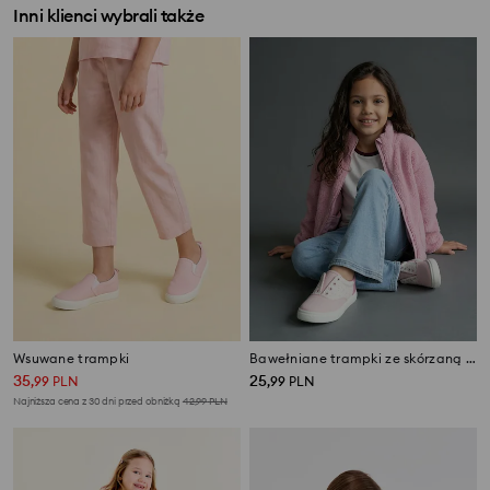
Inni klienci wybrali także
Wsuwane trampki
Bawełniane trampki ze skórzaną wkładką
35
25
,
99
PLN
,
99
PLN
Najniższa cena z 30 dni przed obniżką
42,99
PLN