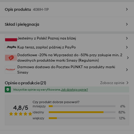
Opis produktu
408IH-11P
Skład i pielęgnacja
Jesteśmy z Polski! Poznaj nas bliżej
Kup teraz, zapłać później z PayPo
Dodatkowe -20% na Wyprzedaż do -50% przy zakupie min. 2
dowolnych produktów marki Sinsay (Regulamin)
Darmowa dostawa do Pocztex PUNKT na produkty marki
Sinsay
Opinie o produkcie
(
21
)
Zobacz opinie
Wszystkie opinie są weryfikowane.
Jak działają opinie?
Czy produkt dobrze pasował?
4,8/5
mniejszy
6
%
idealny
82
%
większy
12
%