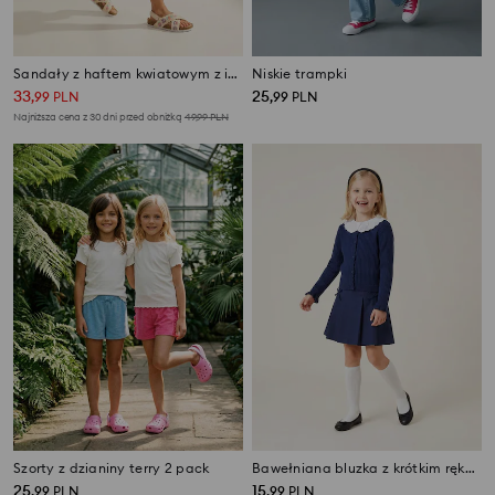
Sandały z haftem kwiatowym z imitacji nubuku
Niskie trampki
33
25
,
99
PLN
,
99
PLN
Najniższa cena z 30 dni przed obniżką
49,99
PLN
Szorty z dzianiny terry 2 pack
Bawełniana bluzka z krótkim rękawem z ozdobnym kołnierzykiem
25
15
,
99
PLN
,
99
PLN