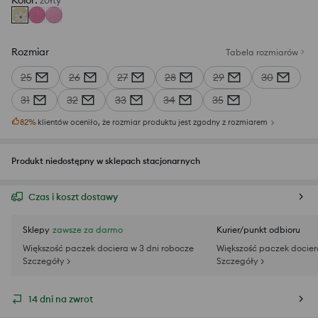
Kolor
:
żółty
Rozmiar
Tabela rozmiarów
25
26
27
28
29
30
31
32
33
34
35
82
%
klientów oceniło, że rozmiar produktu jest zgodny z rozmiarem
Produkt niedostępny w sklepach stacjonarnych
Czas i koszt dostawy
Sklepy
zawsze za darmo
Kurier/punkt odbioru
Większość paczek dociera w 3 dni robocze
Większość paczek docier
Szczegóły >
Szczegóły >
14 dni na zwrot