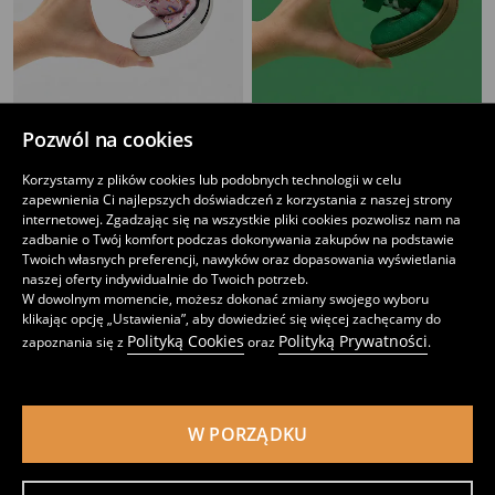
Pozwól na cookies
Trampki na rzep z motywem jednorożca
Trampki z kontrastową podeszwą
39
59
,
99
PLN
,
99
PLN
Korzystamy z plików cookies lub podobnych technologii w celu
zapewnienia Ci najlepszych doświadczeń z korzystania z naszej strony
internetowej. Zgadzając się na wszystkie pliki cookies pozwolisz nam na
zadbanie o Twój komfort podczas dokonywania zakupów na podstawie
Twoich własnych preferencji, nawyków oraz dopasowania wyświetlania
naszej oferty indywidualnie do Twoich potrzeb.
W dowolnym momencie, możesz dokonać zmiany swojego wyboru
klikając opcję „Ustawienia”, aby dowiedzieć się więcej zachęcamy do
Polityką Cookies
Polityką Prywatności
zapoznania się z
oraz
.
W PORZĄDKU