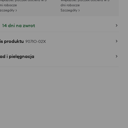
ni robocze
dni robocze
zczegóły >
Szczegóły >
14 dni na zwrot
is produktu
907IO-02X
ad i pielęgnacja