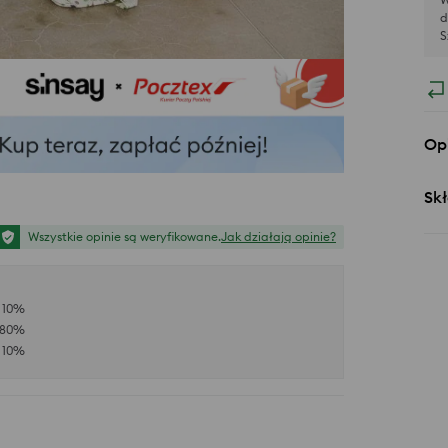
d
S
Op
Skł
Wszystkie opinie są weryfikowane.
Jak działają opinie?
10
%
80
%
10
%