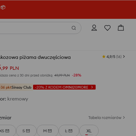
 📦
skozowa piżama dwuczęściowa
4,9/5
(
16
)
5
,
99
PLN
-28%
iższa cena z 30 dni przed obniżką
49,99
PLN
+36 pkt
Sinsay Club
-20%
Z KODEM
OMNI20MORE
or
:
kremowy
zmiar
Tabela rozmiarów
XS
S
M
L
XL