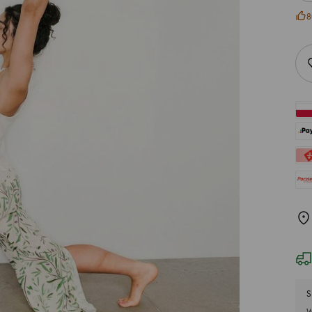
8
S
W