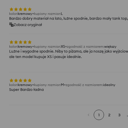
kolor
:
kremowy
kupiony rozmiar
:
L
Bardzo dobry materiał na lato, luźne spodnie, bardzo mały tank top,
Zobacz oryginał
kolor
:
kremowy
kupiony rozmiar
:
XS
zgodność z rozmiarem
:
większy
Luźne i wygodne spodnie. Niby to piżama, ale ja noszę jako wyjściow
ale ten model kupuje XS i pasuje idealnie.
kolor
:
kremowy
kupiony rozmiar
:
M
zgodność z rozmiarem
:
idealny
Super Bardzo ładna
1
2
3
.