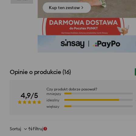
Kup ten zestaw
Opinie o produkcie
(
16
)
Czy produkt dobrze pasował?
4,9/5
mniejszy
idealny
większy
Sortuj
Filtruj
1