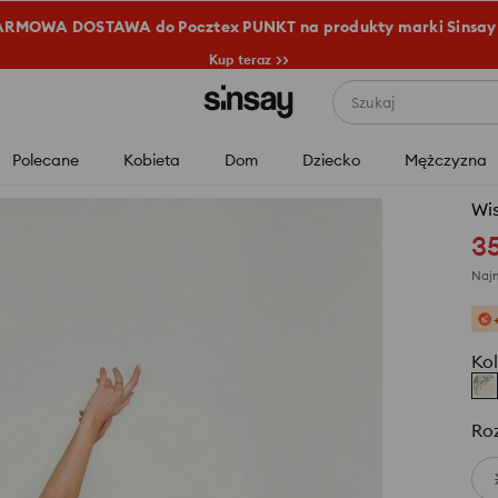
RMOWA DOSTAWA do Pocztex PUNKT na produkty marki Sinsay
Kup teraz >>
Szukaj
Polecane
Kobieta
Dom
Dziecko
Mężczyzna
Wi
3
Najn
Kol
Ro