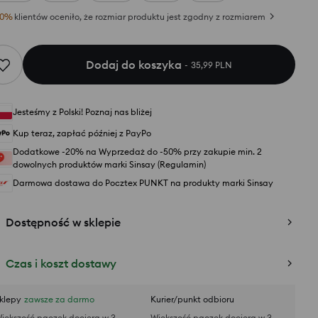
0
%
klientów oceniło, że rozmiar produktu jest zgodny z rozmiarem
Dodaj do koszyka
35,99 PLN
Jesteśmy z Polski! Poznaj nas bliżej
Kup teraz, zapłać później z PayPo
Dodatkowe -20% na Wyprzedaż do -50% przy zakupie min. 2
dowolnych produktów marki Sinsay (Regulamin)
Darmowa dostawa do Pocztex PUNKT na produkty marki Sinsay
Dostępność w sklepie
Czas i koszt dostawy
klepy
zawsze za darmo
Kurier/punkt odbioru
iększość paczek dociera w 3
Większość paczek dociera w 3