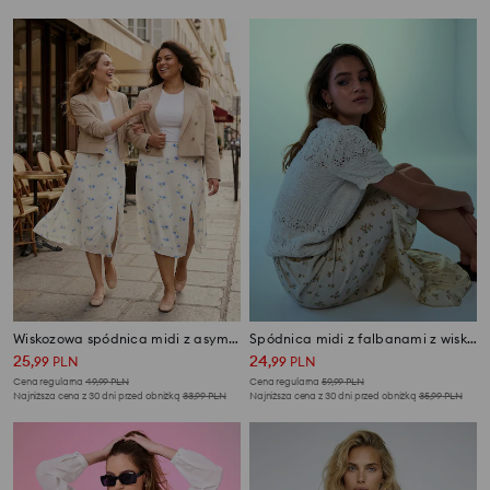
Wiskozowa spódnica midi z asymetrycznym dołem w kwiaty
Spódnica midi z falbanami z wiskozą w kwiaty
25
24
,
99
PLN
,
99
PLN
Cena regularna
49,99
PLN
Cena regularna
59,99
PLN
Najniższa cena z 30 dni przed obniżką
33,99
PLN
Najniższa cena z 30 dni przed obniżką
35,99
PLN