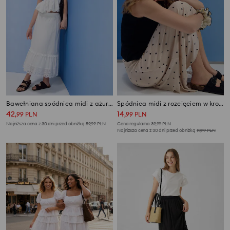
Bawełniana spódnica midi z ażurowymi elementami
Spódnica midi z rozcięciem w kropki
42
14
,
99
PLN
,
99
PLN
Najniższa cena z 30 dni przed obniżką
59,99
PLN
Cena regularna
39,99
PLN
Najniższa cena z 30 dni przed obniżką
19,99
PLN