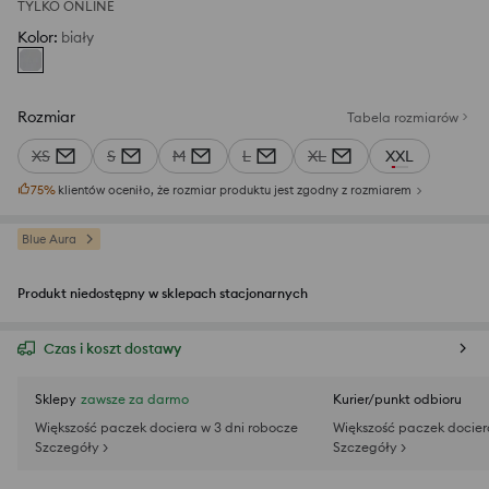
TYLKO ONLINE
Kolor
:
biały
Rozmiar
Tabela rozmiarów
XS
S
M
L
XL
XXL
75
%
klientów oceniło, że rozmiar produktu jest zgodny z rozmiarem
Blue Aura
Produkt niedostępny w sklepach stacjonarnych
Czas i koszt dostawy
Sklepy
zawsze za darmo
Kurier/punkt odbioru
Większość paczek dociera w 3 dni robocze
Większość paczek docier
Szczegóły >
Szczegóły >