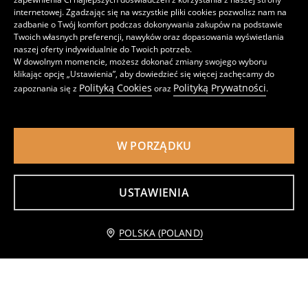
internetowej. Zgadzając się na wszystkie pliki cookies pozwolisz nam na
zadbanie o Twój komfort podczas dokonywania zakupów na podstawie
Twoich własnych preferencji, nawyków oraz dopasowania wyświetlania
naszej oferty indywidualnie do Twoich potrzeb.
Wiskozowa kopertowa sukienka midi w paski
Spodnie z wiskozą i domieszką lnu
W dowolnym momencie, możesz dokonać zmiany swojego wyboru
19
19
,
99
PLN
,
99
PLN
klikając opcję „Ustawienia”, aby dowiedzieć się więcej zachęcamy do
Cena regularna
49,99
PLN
Cena regularna
49,99
PLN
Polityką Cookies
Polityką Prywatności
zapoznania się z
oraz
.
Najniższa cena z 30 dni przed obniżką
39,99
PLN
Najniższa cena z 30 dni przed obniżką
39,99
PLN
W PORZĄDKU
USTAWIENIA
Dodaj do koszyka
POLSKA (POLAND)
19,99 PLN
Koszulowa bluzka z wiskozą i domieszką lnu
Bawełniana sukienka midi z crochetowym topem