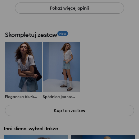
Pokaż więcej opinii
Skompletuj zestaw
New
Elegancka bluzka z ozdobnymi wiązaniami
Spódnica jeansowa z efektem sprania
Kup ten zestaw
Inni klienci wybrali także