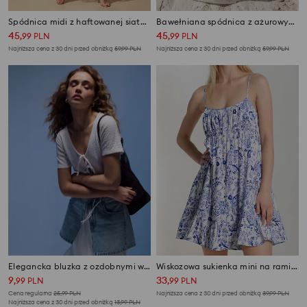
Spódnica midi z haftowanej siateczki
Bawełniana spódnica z ażurowym wykończeniem
45
45
,
99
PLN
,
99
PLN
Najniższa cena z 30 dni przed obniżką
59,99
PLN
Najniższa cena z 30 dni przed obniżką
59,99
PLN
Elegancka bluzka z ozdobnymi wiązaniami
Wiskozowa sukienka mini na ramiączkach w stylu boho
9
33
,
99
PLN
,
99
PLN
Cena regularna
25,99
PLN
Najniższa cena z 30 dni przed obniżką
39,99
PLN
Najniższa cena z 30 dni przed obniżką
13,99
PLN