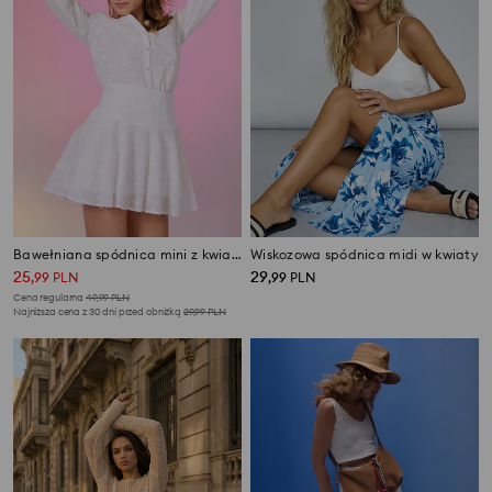
Bawełniana spódnica mini z kwiatowymi aplikacjami
Wiskozowa spódnica midi w kwiaty
25
29
,
99
PLN
,
99
PLN
Cena regularna
49,99
PLN
Najniższa cena z 30 dni przed obniżką
29,99
PLN