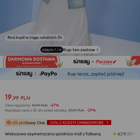
Ktoś kupił w ciągu ostatnich 2h
Kup ten zestaw
zdjęcia
1
/
6
19
,
99
PLN
-67%
Cena regularna
59,99
PLN
-29%
Najniższa cena z 30 dni przed obniżką
27,99
PLN
+20 pkt
Sinsay Club
-20%
Z KODEM
OMNI20MORE
Wiskozowa asymetryczna spódnica midi z falbaną
4,7/5
(
9
)