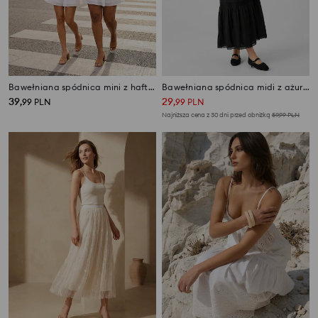
Bawełniana spódnica mini z haftem
Bawełniana spódnica midi z ażurowymi elementami
39
29
,
99
PLN
,
99
PLN
Najniższa cena z 30 dni przed obniżką
59,99
PLN