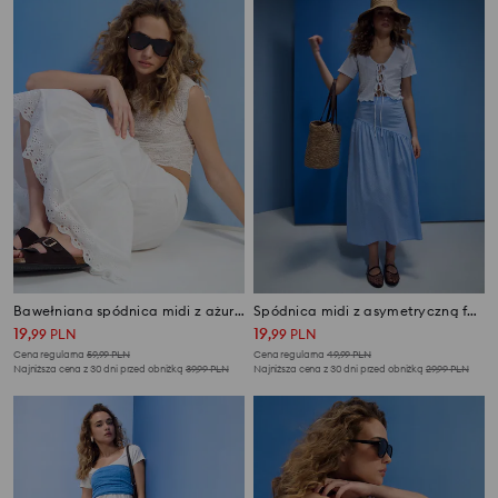
Bawełniana spódnica midi z ażurowymi elementami
Spódnica midi z asymetryczną falbaną w paski
19
19
,
99
PLN
,
99
PLN
Cena regularna
59,99
PLN
Cena regularna
49,99
PLN
Najniższa cena z 30 dni przed obniżką
39,99
PLN
Najniższa cena z 30 dni przed obniżką
29,99
PLN