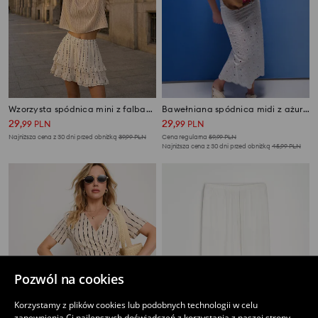
Wzorzysta spódnica mini z falbanami, wiskozą i domieszką lnu
Bawełniana spódnica midi z ażurowym wzorem
29
29
,
99
PLN
,
99
PLN
Najniższa cena z 30 dni przed obniżką
39,99
PLN
Cena regularna
59,99
PLN
Najniższa cena z 30 dni przed obniżką
45,99
PLN
Pozwól na cookies
Korzystamy z plików cookies lub podobnych technologii w celu
zapewnienia Ci najlepszych doświadczeń z korzystania z naszej strony