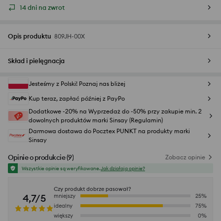
14 dni na zwrot
Opis produktu
809JH-00X
Skład i pielęgnacja
Jesteśmy z Polski! Poznaj nas bliżej
Kup teraz, zapłać później z PayPo
Dodatkowe -20% na Wyprzedaż do -50% przy zakupie min. 2
dowolnych produktów marki Sinsay (Regulamin)
Darmowa dostawa do Pocztex PUNKT na produkty marki
Sinsay
Opinie o produkcie
(
9
)
Zobacz opinie
Wszystkie opinie są weryfikowane.
Jak działają opinie?
Czy produkt dobrze pasował?
4,7/5
mniejszy
25
%
idealny
75
%
większy
0
%