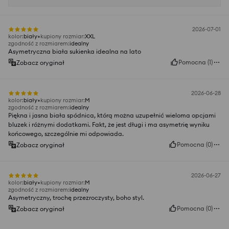
2026-07-01
kolor
:
biały
kupiony rozmiar
:
XXL
zgodność z rozmiarem
:
idealny
Asymetryczna biała sukienka idealna na lato
Pomocna
(
1
)
Zobacz oryginał
2026-06-28
kolor
:
biały
kupiony rozmiar
:
M
zgodność z rozmiarem
:
idealny
Piękna i jasna biała spódnica, którą można uzupełnić wieloma opcjami
bluzek i różnymi dodatkami. Fakt, że jest długi i ma asymetrię wyniku
końcowego, szczególnie mi odpowiada.
Pomocna
(
0
)
Zobacz oryginał
2026-06-27
kolor
:
biały
kupiony rozmiar
:
M
zgodność z rozmiarem
:
idealny
Asymetryczny, trochę przezroczysty, boho styl.
Pomocna
(
0
)
Zobacz oryginał