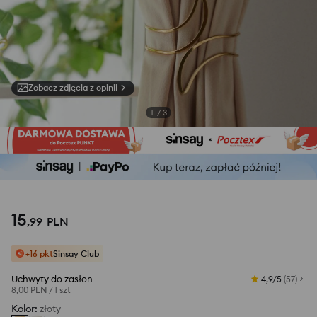
Zobacz zdjęcia z opinii
1
/
3
15
,
99
PLN
+16 pkt
Sinsay Club
Uchwyty do zasłon
4,9/5
(
57
)
8,00 PLN
/
1 szt
Kolor
:
złoty