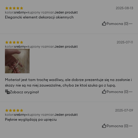
2025-08-13
kolor
:
srebrny
kupiony rozmiar
:
Jeden produkt
Elegancki element dekoracji okiennych
Pomocna
(
0
)
2025-07-11
kolor
:
srebrny
kupiony rozmiar
:
Jeden produkt
Materiał jest tam trochę wadliwy, ale dobrze prezentuje się na zasłonie i
skazy nie są na niej zauważalne, chyba że ktoś szuka go z lupą.
Pomocna
(
0
)
Zobacz oryginał
2025-07-09
kolor
:
srebrny
kupiony rozmiar
:
Jeden produkt
Pięknie wyglądają po upięciu
Pomocna
(
0
)