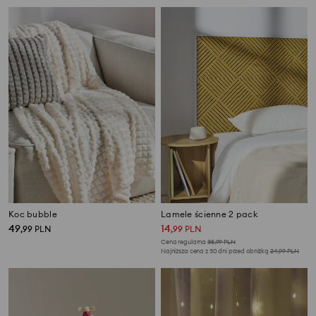
Koc bubble
Lamele ścienne 2 pack
49
14
,
99
PLN
,
99
PLN
Cena regularna
35,99
PLN
Najniższa cena z 30 dni przed obniżką
24,99
PLN