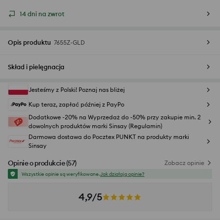
14 dni na zwrot
Opis produktu
7655Z-GLD
Skład i pielęgnacja
Jesteśmy z Polski! Poznaj nas bliżej
Kup teraz, zapłać później z PayPo
Dodatkowe -20% na Wyprzedaż do -50% przy zakupie min. 2
dowolnych produktów marki Sinsay (Regulamin)
Darmowa dostawa do Pocztex PUNKT na produkty marki
Sinsay
Opinie o produkcie
(
57
)
Zobacz opinie
Wszystkie opinie są weryfikowane.
Jak działają opinie?
4,9/5