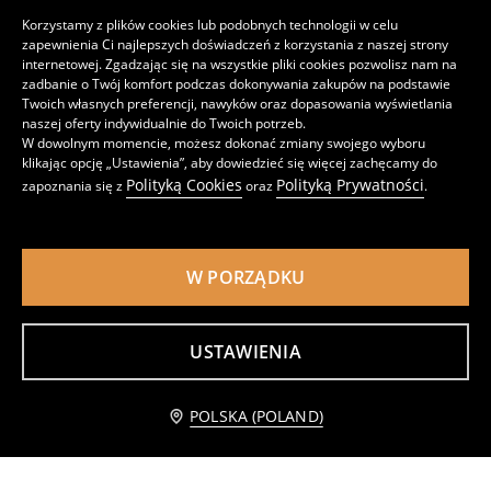
Korzystamy z plików cookies lub podobnych technologii w celu
zapewnienia Ci najlepszych doświadczeń z korzystania z naszej strony
internetowej. Zgadzając się na wszystkie pliki cookies pozwolisz nam na
zadbanie o Twój komfort podczas dokonywania zakupów na podstawie
Twoich własnych preferencji, nawyków oraz dopasowania wyświetlania
naszej oferty indywidualnie do Twoich potrzeb.
W dowolnym momencie, możesz dokonać zmiany swojego wyboru
klikając opcję „Ustawienia”, aby dowiedzieć się więcej zachęcamy do
Zasłona welurowa
Welurowa zasłona zaciemniająca na przelotkach
Polityką Cookies
Polityką Prywatności
zapoznania się z
oraz
.
39
39
,
99
PLN
,
99
PLN
W PORZĄDKU
USTAWIENIA
Powiadom mnie
POLSKA (POLAND)