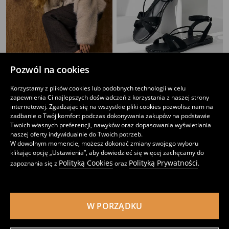
Pozwól na cookies
Korzystamy z plików cookies lub podobnych technologii w celu
Baleriny z imitacji skóry
Sandały z paskiem przy kostce i kokardą
zapewnienia Ci najlepszych doświadczeń z korzystania z naszej strony
29
49
,
99
PLN
,
99
PLN
internetowej. Zgadzając się na wszystkie pliki cookies pozwolisz nam na
zadbanie o Twój komfort podczas dokonywania zakupów na podstawie
Twoich własnych preferencji, nawyków oraz dopasowania wyświetlania
naszej oferty indywidualnie do Twoich potrzeb.
W dowolnym momencie, możesz dokonać zmiany swojego wyboru
klikając opcję „Ustawienia”, aby dowiedzieć się więcej zachęcamy do
Polityką Cookies
Polityką Prywatności
zapoznania się z
oraz
.
W PORZĄDKU