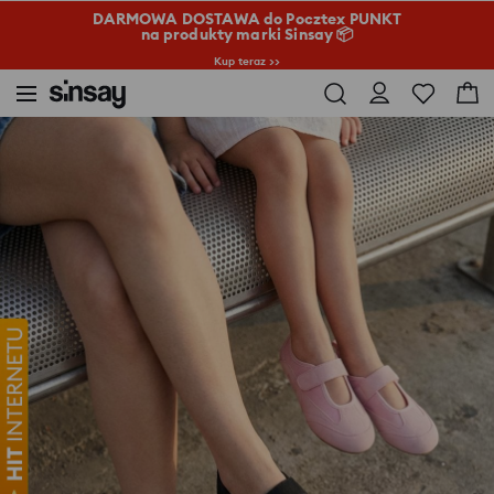
DARMOWA DOSTAWA do Pocztex PUNKT
na produkty marki Sinsay 📦
Kup teraz >>
Sinsay
Kobieta
Torby i dodatki
Trampki na rzep