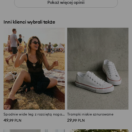
Pokaż więcej opinii
Inni klienci wybrali także
Spodnie wide leg z rozciętą nogawką, z wiskozą
Trampki niskie sznurowane
49
29
,
99
PLN
,
99
PLN