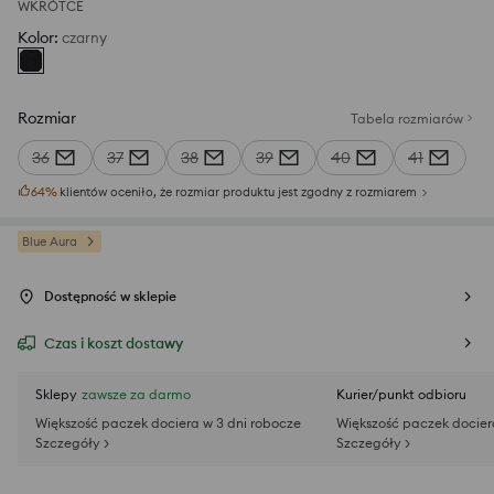
WKRÓTCE
Kolor
:
czarny
Rozmiar
Tabela rozmiarów
36
37
38
39
40
41
64
%
klientów oceniło, że rozmiar produktu jest zgodny z rozmiarem
Blue Aura
Dostępność w sklepie
Czas i koszt dostawy
Sklepy
zawsze za darmo
Kurier/punkt odbioru
Większość paczek dociera w 3 dni robocze
Większość paczek docier
Szczegóły >
Szczegóły >