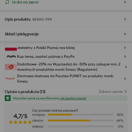
14 dni na zwrot
Opis produktu
863HU-99X
Skład i pielęgnacja
Jesteśmy z Polski! Poznaj nas bliżej
Kup teraz, zapłać później z PayPo
Dodatkowe -20% na Wyprzedaż do -50% przy zakupie min. 2
dowolnych produktów marki Sinsay (Regulamin)
Darmowa dostawa do Pocztex PUNKT na produkty marki
Sinsay
Opinie o produkcie
(
13
)
Zobacz opinie
Wszystkie opinie są weryfikowane.
Jak działają opinie?
Czy produkt dobrze pasował?
4,7/5
mniejszy
36
%
idealny
64
%
większy
0
%