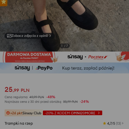
Zobacz zdjęcia z opinii
1
/
7
25
,
99
PLN
-48%
Cena regularna
49,99
PLN
-24%
Najniższa cena z 30 dni przed obniżką
33,99
PLN
+26 pkt
Sinsay Club
-20%
Z KODEM
OMNI20MORE
Trampki na rzep
4,7/5
(
13
)