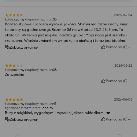
2026-06-24
kolor
:
czarny
kupiony rozmiar
:
36
Bardzo stylowe. Całkiem wysokiej jakości. Shinsei ma różne cechy, więc
te balety są godne uwagi. Rozmiar 36 na wkładce 23,2-23, 3 cm. To
około 35. Wkładka jest miękka, bardzo gruba. Moja noga jest szeroka i
skurczona. Właśnie zmieniłem wkładkę na cieńszą i teraz jest idealna.
Pomocna
(
0
)
Zobacz oryginał
2026-06-22
kolor
:
czarny
kupiony rozmiar
:
38
Za szerokie
Pomocna
(
0
)
2026-06-03
kolor
:
czarny
kupiony rozmiar
:
41
zgodność z rozmiarem
:
idealny
Buty z miękkimi, wygodnymi i wysokiej jakości wkładkami. ❤️
Pomocna
(
0
)
Zobacz oryginał