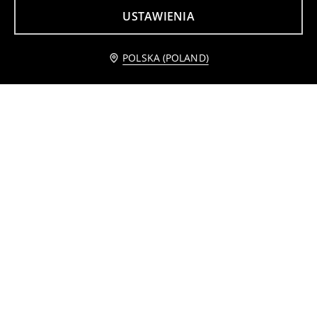
USTAWIENIA
Piankowe klapki
Klapki mule z imitacji zamszu i futerkiem
Powiadom mnie
POLSKA (POLAND)
29
45
,
99
PLN
,
99
PLN
Sandały na platformie z rzepami
Klapki z wkładką ze skórą naturalną
45
39
,
99
PLN
,
99
PLN