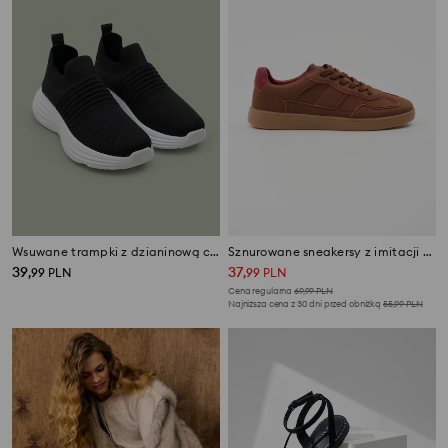
Wsuwane trampki z dzianinową cholewką
Sznurowane sneakersy z imitacji zamszu
39
37
,
99
PLN
,
99
PLN
Cena regularna
69,99
PLN
Najniższa cena z 30 dni przed obniżką
55,99
PLN