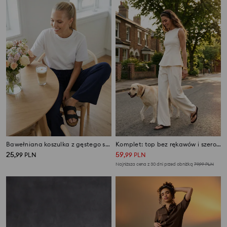
Bawełniana koszulka z gęstego splotu Interlock
Komplet: top bez rękawów i szerokie spodnie z domieszką wiskozy
25
59
,
99
PLN
,
99
PLN
Najniższa cena z 30 dni przed obniżką
79,99
PLN