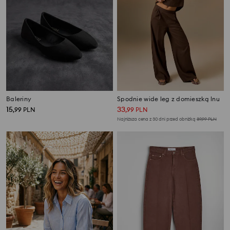
Baleriny
Spodnie wide leg z domieszką lnu
15
33
,
99
PLN
,
99
PLN
Najniższa cena z 30 dni przed obniżką
39,99
PLN