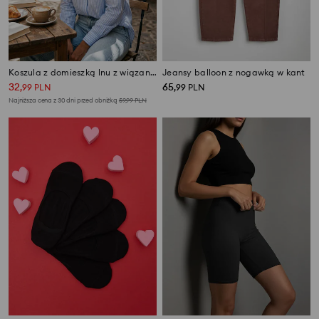
Koszula z domieszką lnu z wiązaniem na plecach
Jeansy balloon z nogawką w kant
32
65
,
99
PLN
,
99
PLN
Najniższa cena z 30 dni przed obniżką
59,99
PLN