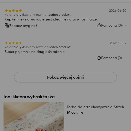
2026-06-20
kolor
:
biały
kupiony rozmiar
:
Jeden produkt
Kupiłem lek na wakacje, jest idealnie na to w rozmiarze.
Pomocna
(
0
)
Zobacz oryginał
2026-05-19
kolor
:
biały
kupiony rozmiar
:
Jeden produkt
Super pojemnik na drugie śniadanie
Pomocna
(
0
)
Pokaż więcej opinii
Inni klienci wybrali także