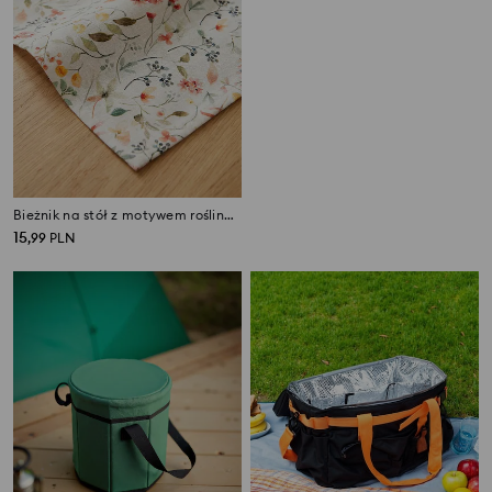
Bieżnik na stół z motywem roślinnym
Torba do przechowywania Stitch
15
15
,
99
PLN
,
99
PLN