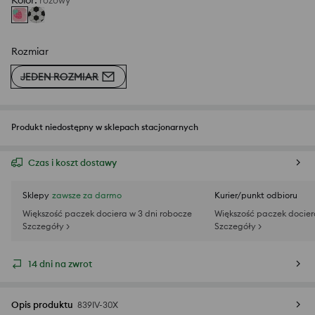
Kolor
:
różowy
Rozmiar
JEDEN ROZMIAR
Produkt niedostępny w sklepach stacjonarnych
Czas i koszt dostawy
Sklepy
zawsze za darmo
Kurier/punkt odbioru
Większość paczek dociera w 3 dni robocze
Większość paczek docier
Szczegóły >
Szczegóły >
14 dni na zwrot
Opis produktu
839IV-30X