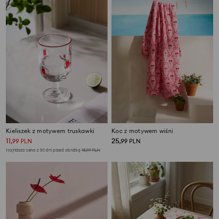
Kieliszek z motywem truskawki
Koc z motywem wiśni
11
25
,
99
PLN
,
99
PLN
Najniższa cena z 30 dni przed obniżką
15,99
PLN