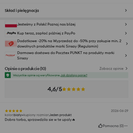
Skład i pielęgnacja
Jesteśmy z Polski! Poznaj nas bliżej
Kup teraz, zapłać później z PayPo
Dodatkowe -20% na Wyprzedaż do -50% przy zakupie min. 2
dowolnych produktów marki Sinsay (Regulamin)
Darmowa dostawa do Pocztex PUNKT na produkty marki
Sinsay
Opinie o produkcie
(
10
)
Zobacz opinie
Wszystkie opinie są weryfikowane.
Jak działają opinie?
4,6/5
2026-06-29
kolor
:
biały
kupiony rozmiar
:
Jeden produkt
Dobra torba, sprzawdzila sie w te upaly🔥
Pomocna
(
0
)