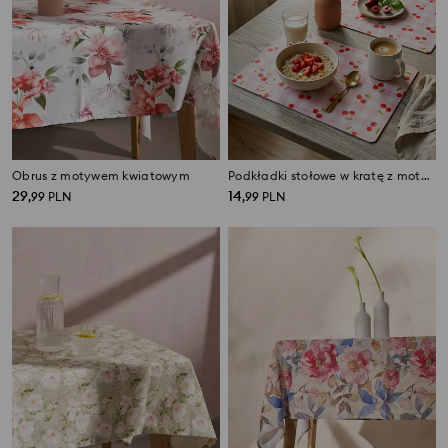
Obrus z motywem kwiatowym
Podkładki stołowe w kratę z motywem wiśni 2 pack
29
14
,
99
PLN
,
99
PLN