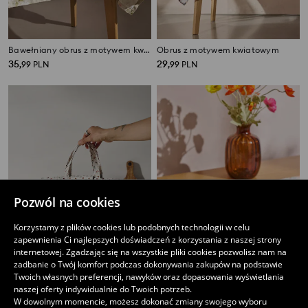
Bawełniany obrus z motywem kwiatów
Obrus z motywem kwiatowym
35
29
,
99
PLN
,
99
PLN
Pozwól na cookies
Korzystamy z plików cookies lub podobnych technologii w celu
zapewnienia Ci najlepszych doświadczeń z korzystania z naszej strony
internetowej. Zgadzając się na wszystkie pliki cookies pozwolisz nam na
zadbanie o Twój komfort podczas dokonywania zakupów na podstawie
Twoich własnych preferencji, nawyków oraz dopasowania wyświetlania
Torba termiczna z motywem kwiatowym
Podkładki na stół z motywem kwiatowym 2 pack
naszej oferty indywidualnie do Twoich potrzeb.
17
12
W dowolnym momencie, możesz dokonać zmiany swojego wyboru
,
99
PLN
,
99
PLN