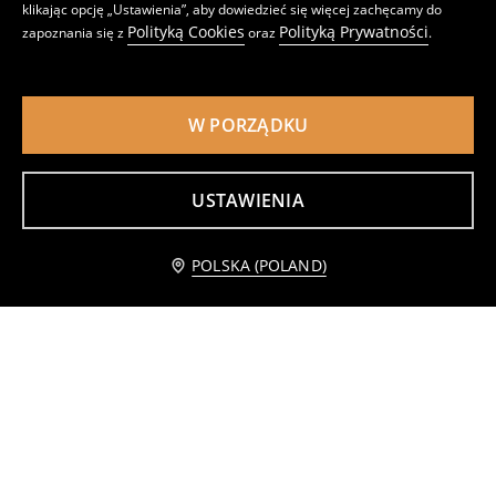
klikając opcję „Ustawienia”, aby dowiedzieć się więcej zachęcamy do
Polityką Cookies
Polityką Prywatności
zapoznania się z
oraz
.
W PORZĄDKU
USTAWIENIA
Powiadom mnie
POLSKA (POLAND)
Bieżnik na stół z motywem kwiatowym
Obrus z motywem kwiatowym
19
29
,
99
PLN
,
99
PLN