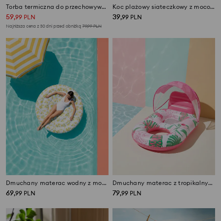
Torba termiczna do przechowywania z zewnętrznymi kieszeniami
Koc plażowy siateczkowy z mocowaniem
59
39
,
99
PLN
,
99
PLN
Najniższa cena z 30 dni przed obniżką
79,99
PLN
Dmuchany materac wodny z motywem cytryn
Dmuchany materac z tropikalnym wzorem i daszkiem
69
79
,
99
PLN
,
99
PLN