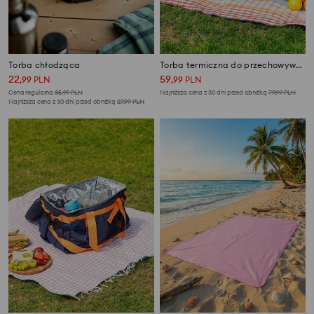
Torba chłodząca
Torba termiczna do przechowywania z zewnętrznymi kieszeniami
22
59
,
99
PLN
,
99
PLN
Cena regularna
35,99
PLN
Najniższa cena z 30 dni przed obniżką
79,99
PLN
Najniższa cena z 30 dni przed obniżką
27,99
PLN