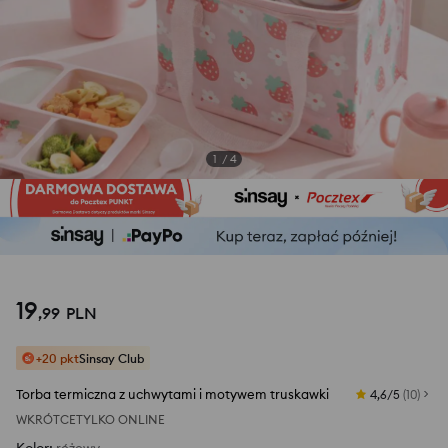
1
/
4
19
,
99
PLN
+20 pkt
Sinsay Club
Torba termiczna z uchwytami i motywem truskawki
4,6/5
(
10
)
WKRÓTCE
TYLKO ONLINE