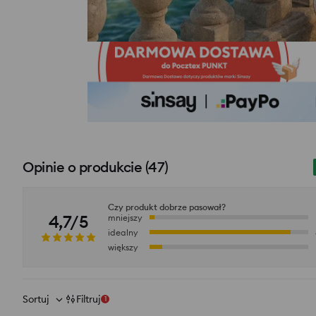
Opinie o produkcie
(
47
)
Czy produkt dobrze pasował?
4,7/5
mniejszy
idealny
większy
Sortuj
Filtruj
1