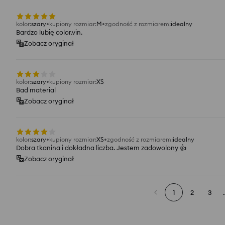
kolor
:
szary
kupiony rozmiar
:
M
zgodność z rozmiarem
:
idealny
Bardzo lubię color.vin.
Zobacz oryginał
kolor
:
szary
kupiony rozmiar
:
XS
Bad material
Zobacz oryginał
kolor
:
szary
kupiony rozmiar
:
XS
zgodność z rozmiarem
:
idealny
Dobra tkanina i dokładna liczba. Jestem zadowolony 👍️
Zobacz oryginał
1
2
3
.