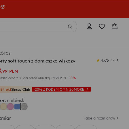
 📦
RÓTCE
rty soft touch z domieszką wiskozy
4,7/5
(
47
)
3
,
99
PLN
-15%
iższa cena z 30 dni przed obniżką
39,99
PLN
+34 pkt
Sinsay Club
-20%
Z KODEM
OMNI20MORE
or
:
niebieski
zmiar
Tabela rozmiarów