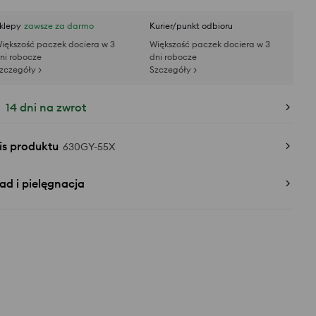
klepy
zawsze za darmo
Kurier/punkt odbioru
iększość paczek dociera w 3
Większość paczek dociera w 3
ni robocze
dni robocze
zczegóły >
Szczegóły >
14 dni na zwrot
is produktu
630GY-55X
ad i pielęgnacja