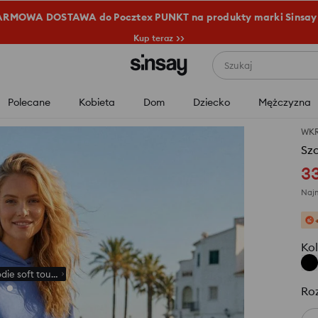
RMOWA DOSTAWA do Pocztex PUNKT na produkty marki Sinsay
Kup teraz >>
Szukaj
Polecane
Kobieta
Dom
Dziecko
Mężczyzna
WK
Szo
3
Najn
Kol
die soft touch z domieszką wiskozy
Ro