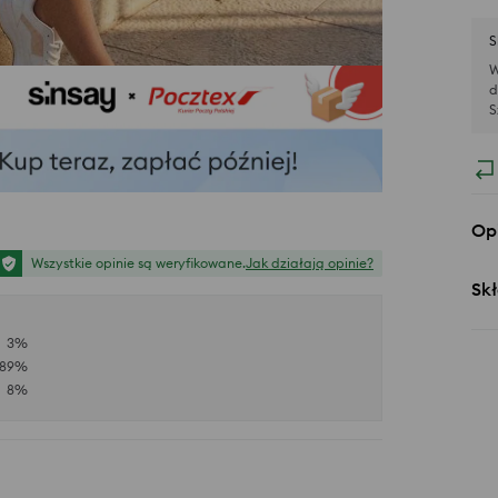
S
W
d
S
Op
Wszystkie opinie są weryfikowane.
Jak działają opinie?
Skł
3
%
89
%
8
%