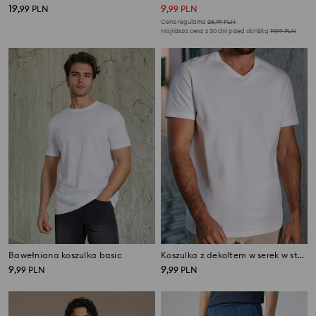
19
9
,
99
PLN
,
99
PLN
Cena regularna
25,99
PLN
Najniższa cena z 30 dni przed obniżką
19,99
PLN
Bawełniana koszulka basic
Koszulka z dekoltem w serek w stylu basic
9
9
,
99
PLN
,
99
PLN