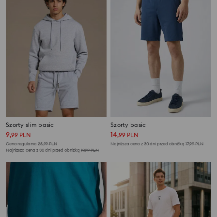
Szorty slim basic
Szorty basic
9
14
,
99
PLN
,
99
PLN
Cena regularna
25,99
PLN
Najniższa cena z 30 dni przed obniżką
17,99
PLN
Najniższa cena z 30 dni przed obniżką
19,99
PLN