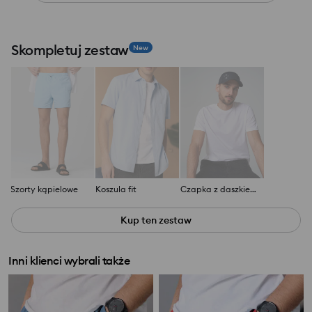
Skompletuj zestaw
New
Szorty kąpielowe
Koszula fit
Czapka z daszkiem The Moomins
Kup ten zestaw
Inni klienci wybrali także