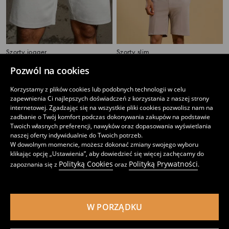
Szorty jogger
Szorty slim
19
22
,
99
PLN
,
99
PLN
Pozwól na cookies
Najniższa cena z 30 dni przed obniżką
39,99
PLN
Najniższa cena z 30 dni przed obniżką
29,99
PLN
Korzystamy z plików cookies lub podobnych technologii w celu
zapewnienia Ci najlepszych doświadczeń z korzystania z naszej strony
internetowej. Zgadzając się na wszystkie pliki cookies pozwolisz nam na
zadbanie o Twój komfort podczas dokonywania zakupów na podstawie
Twoich własnych preferencji, nawyków oraz dopasowania wyświetlania
naszej oferty indywidualnie do Twoich potrzeb.
W dowolnym momencie, możesz dokonać zmiany swojego wyboru
klikając opcję „Ustawienia”, aby dowiedzieć się więcej zachęcamy do
Polityką Cookies
Polityką Prywatności
zapoznania się z
oraz
.
W PORZĄDKU