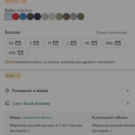
BESTSELLER
Kolor
:
błękitny
Rozmiar
Tabela rozmiarów
XS
S
M
L
XL
XXL
3XL
90
%
klientów oceniło, że rozmiar produktu jest zgodny z rozmiarem
Basic
Dostępność w sklepie
Czas i koszt dostawy
Sklepy
zawsze za darmo
Kurier/punkt odbioru
Większość paczek dociera w 3 dni robocze
Większość paczek docier
Szczegóły >
Szczegóły >