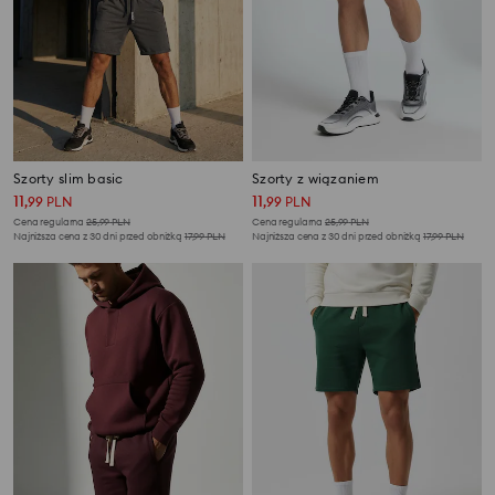
Szorty slim basic
Szorty z wiązaniem
11
11
,
99
PLN
,
99
PLN
Cena regularna
25,99
PLN
Cena regularna
25,99
PLN
Najniższa cena z 30 dni przed obniżką
17,99
PLN
Najniższa cena z 30 dni przed obniżką
17,99
PLN