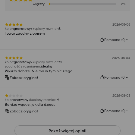
większy
2
%
2026-08-06
kolor
:
granatowy
kupiony rozmiar
:
S
Towar zgodny z opisem
Pomocna
(
0
)
2026-08-04
kolor
:
granatowy
kupiony rozmiar
:
M
zgodność z rozmiarem
:
idealny
Wyszło dobrze. Nie ma w tym nic złego
Pomocna
(
0
)
Zobacz oryginał
2026-08-03
kolor
:
czerwony
kupiony rozmiar
:
M
Bardzo wąskie, jak dla dzieci.
Pomocna
(
0
)
Zobacz oryginał
Pokaż więcej opinii