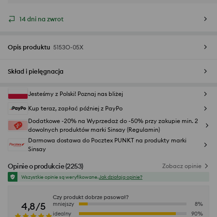
14 dni na zwrot
Opis produktu
5153O-05X
Skład i pielęgnacja
Jesteśmy z Polski! Poznaj nas bliżej
Kup teraz, zapłać później z PayPo
Dodatkowe -20% na Wyprzedaż do -50% przy zakupie min. 2
dowolnych produktów marki Sinsay (Regulamin)
Darmowa dostawa do Pocztex PUNKT na produkty marki
Sinsay
Opinie o produkcie
(
2253
)
Zobacz opinie
Wszystkie opinie są weryfikowane.
Jak działają opinie?
Czy produkt dobrze pasował?
4,8/5
mniejszy
8
%
idealny
90
%