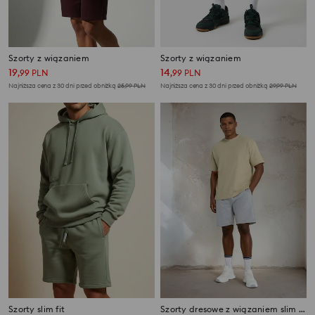
Szorty z wiązaniem
Szorty z wiązaniem
19
14
,
99
PLN
,
99
PLN
Najniższa cena z 30 dni przed obniżką
25,99
PLN
Najniższa cena z 30 dni przed obniżką
29,99
PLN
Szorty slim fit
Szorty dresowe z wiązaniem slim fit