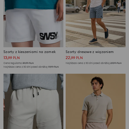
Szorty z kieszeniami na zamek
Szorty dresowe z wiązaniem
13
22
,
99
PLN
,
99
PLN
Cena regularna
39,99
PLN
Najniższa cena z 30 dni przed obniżką
29,99
PLN
Najniższa cena z 30 dni przed obniżką
19,99
PLN