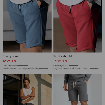
Szorty slim fit
Szorty slim fit
12
14
,
99
PLN
,
99
PLN
Cena regularna
25,99
PLN
Cena regularna
25,99
PLN
Najniższa cena z 30 dni przed obniżką
17,99
PLN
Najniższa cena z 30 dni przed obniżką
19,99
PLN