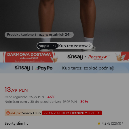
Zobacz zdjęcia z opinii
Kup ten zestaw
zdjęcia
1
/
7
13
,
99
PLN
-46%
Cena regularna
25,99
PLN
-30%
Najniższa cena z 30 dni przed obniżką
19,99
PLN
+14 pkt
Sinsay Club
-20%
Z KODEM
OMNI20MORE
Szorty slim fit
4,8/5
(
2253
)