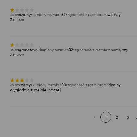
kolor
:
czarny
kupiony rozmiar
:
32
zgodność z rozmiarem
:
większy
Zle leza
kolor
:
granatowy
kupiony rozmiar
:
32
zgodność z rozmiarem
:
większy
Zle leza
kolor
:
czarny
kupiony rozmiar
:
30
zgodność z rozmiarem
:
idealny
Wygladaja zupelnie inaczej
1
2
3
.