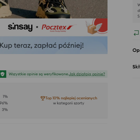
W
d
S
Op
Skł
Wszystkie opinie są weryfikowane.
Jak działają opinie?
1
%
Top 10% najlepiej ocenianych
96
%
w kategorii szorty
3
%