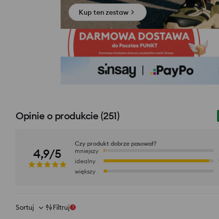
Kup ten zestaw
Opinie o produkcie
(
251
)
Czy produkt dobrze pasował?
4,9/5
mniejszy
idealny
większy
Sortuj
Filtruj
1