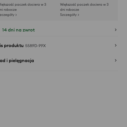
iększość paczek dociera w 3
Większość paczek dociera w 3
ni robocze
dni robocze
zczegóły >
Szczegóły >
14 dni na zwrot
is produktu
5589D-99X
ad i pielęgnacja