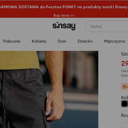
RMOWA DOSTAWA do Pocztex PUNKT na produkty marki Sinsay
Kup teraz >>
Szukaj
Polecane
Kobieta
Dom
Dziecko
Mężczyzna
Szo
2
Cena
Najn
Kol
Ro