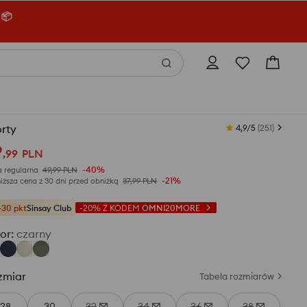
 📦
rty
4,9/5
(
251
)
9
,
99
PLN
-40%
 regularna
49,99
PLN
-21%
iższa cena z 30 dni przed obniżką
37,99
PLN
+30 pkt
Sinsay Club
-20%
Z KODEM
OMNI20MORE
or
:
czarny
zmiar
Tabela rozmiarów
28
30
32
34
36
38