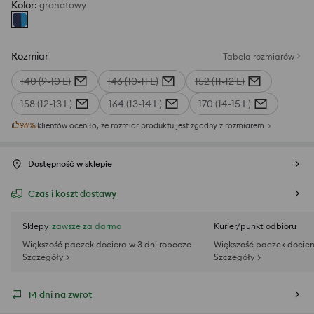
Kolor
:
granatowy
Rozmiar
Tabela rozmiarów
140 (9-10 L)
146 (10-11 L)
152 (11-12 L)
158 (12-13 L)
164 (13-14 L)
170 (14-15 L)
96
%
klientów oceniło, że rozmiar produktu jest zgodny z rozmiarem
Dostępność w sklepie
Czas i koszt dostawy
Sklepy
zawsze za darmo
Kurier/punkt odbioru
Większość paczek dociera w 3 dni robocze
Większość paczek docier
Szczegóły >
Szczegóły >
14 dni na zwrot