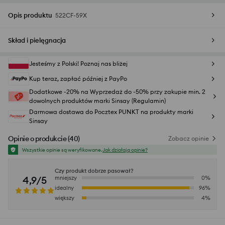
Opis produktu
522CF-59X
Skład i pielęgnacja
Jesteśmy z Polski! Poznaj nas bliżej
Kup teraz, zapłać później z PayPo
Dodatkowe -20% na Wyprzedaż do -50% przy zakupie min. 2
dowolnych produktów marki Sinsay (Regulamin)
Darmowa dostawa do Pocztex PUNKT na produkty marki
Sinsay
Opinie o produkcie
(
40
)
Zobacz opinie
Wszystkie opinie są weryfikowane.
Jak działają opinie?
Czy produkt dobrze pasował?
4,9/5
mniejszy
0
%
idealny
96
%
większy
4
%