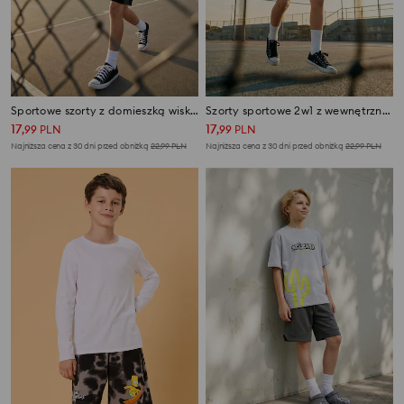
Sportowe szorty z domieszką wiskozy Active
Szorty sportowe 2w1 z wewnętrznymi legginsami z odblaskowym nadrukiem Active
17
17
,
99
PLN
,
99
PLN
Najniższa cena z 30 dni przed obniżką
22,99
PLN
Najniższa cena z 30 dni przed obniżką
22,99
PLN