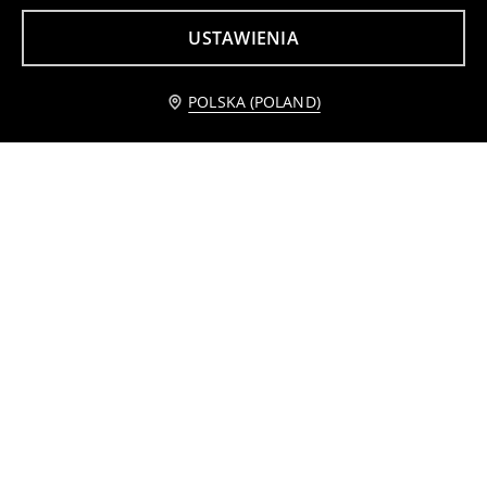
USTAWIENIA
Powiadom mnie
POLSKA (POLAND)
Koszulka z nadrukiem
Szorty dresowe cargo
7
15
,
99
PLN
,
99
PLN
Cena regularna
12,99
PLN
Najniższa cena z 30 dni przed obniżką
19,99
PLN
Najniższa cena z 30 dni przed obniżką
8,99
PLN