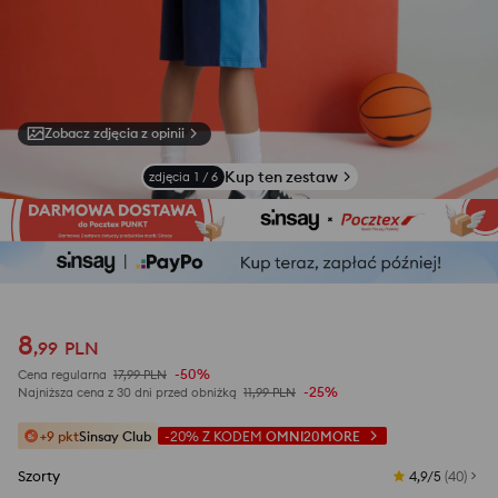
Zobacz zdjęcia z opinii
Kup ten zestaw
zdjęcia
1
/
6
8
,
99
PLN
-50%
Cena regularna
17,99
PLN
-25%
Najniższa cena z 30 dni przed obniżką
11,99
PLN
+9 pkt
Sinsay Club
-20%
Z KODEM
OMNI20MORE
Szorty
4,9/5
(
40
)