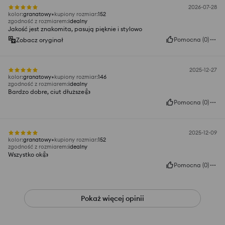
2026-07-28
kolor
:
granatowy
kupiony rozmiar
:
152
zgodność z rozmiarem
:
idealny
Jakość jest znakomita, pasują pięknie i stylowo
Pomocna
(
0
)
Zobacz oryginał
2025-12-27
kolor
:
granatowy
kupiony rozmiar
:
146
zgodność z rozmiarem
:
idealny
Bardzo dobre, ciut dłuższe👍️
Pomocna
(
0
)
2025-12-09
kolor
:
granatowy
kupiony rozmiar
:
152
zgodność z rozmiarem
:
idealny
Wszystko ok👍️
Pomocna
(
0
)
Pokaż więcej opinii