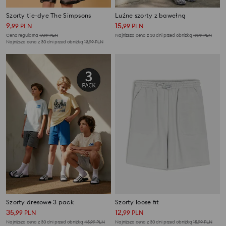
Szorty tie-dye The Simpsons
Luźne szorty z bawełną
9
15
,
99
PLN
,
99
PLN
Cena regularna
17,99
PLN
Najniższa cena z 30 dni przed obniżką
19,99
PLN
Najniższa cena z 30 dni przed obniżką
13,99
PLN
Szorty dresowe 3 pack
Szorty loose fit
35
12
,
99
PLN
,
99
PLN
Najniższa cena z 30 dni przed obniżką
45,99
PLN
Najniższa cena z 30 dni przed obniżką
15,99
PLN