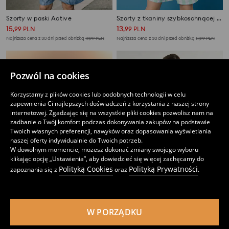
Szorty w paski Active
Szorty z tkaniny szybkoschnącej Active
15
13
,
99
PLN
,
99
PLN
Najniższa cena z 30 dni przed obniżką
19,99
PLN
Najniższa cena z 30 dni przed obniżką
17,99
PLN
Pozwól na cookies
Korzystamy z plików cookies lub podobnych technologii w celu
zapewnienia Ci najlepszych doświadczeń z korzystania z naszej strony
internetowej. Zgadzając się na wszystkie pliki cookies pozwolisz nam na
zadbanie o Twój komfort podczas dokonywania zakupów na podstawie
Twoich własnych preferencji, nawyków oraz dopasowania wyświetlania
naszej oferty indywidualnie do Twoich potrzeb.
W dowolnym momencie, możesz dokonać zmiany swojego wyboru
klikając opcję „Ustawienia”, aby dowiedzieć się więcej zachęcamy do
Polityką Cookies
Polityką Prywatności
zapoznania się z
oraz
.
Bawełniane koszulki z krótkim rękawem 2 pack
Oversize’owa koszulka z efektem sprania i nadrukiem na plecach SmileyWorld®
11
12
W PORZĄDKU
,
99
PLN
,
99
PLN
Najniższa cena z 30 dni przed obniżką
14,99
PLN
Najniższa cena z 30 dni przed obniżką
15,99
PLN