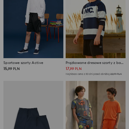
Sportowe szorty Active
Prążkowane dresowe szorty z bawełny
15
17
,
99
PLN
,
99
PLN
Najniższa cena z 30 dni przed obniżką
22,99
PLN