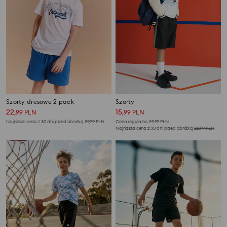
Szorty dresowe 2 pack
Szorty
22
15
,
99
PLN
,
99
PLN
Najniższa cena z 30 dni przed obniżką
29,99
PLN
Cena regularna
29,99
PLN
Najniższa cena z 30 dni przed obniżką
22,99
PLN