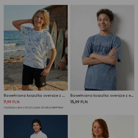
Bawełniana koszulka oversize z motywem morskim
Bawełniana koszulka oversize z efektem sprania
9
15
,
99
PLN
,
99
PLN
Najniższa cena z 30 dni przed obniżką
12,99
PLN