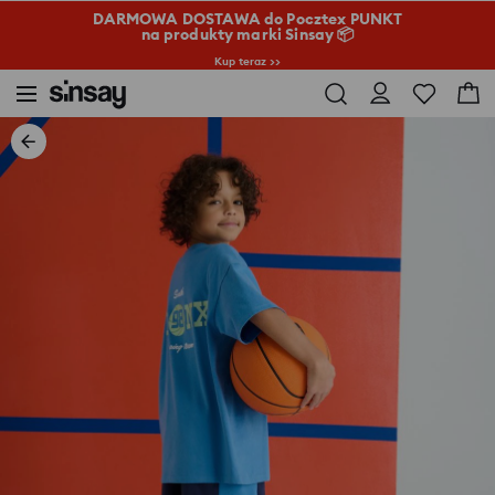
DARMOWA DOSTAWA do Pocztex PUNKT
na produkty marki Sinsay 📦
Kup teraz >>