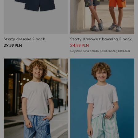
Szorty dresowe 2 pack
Szorty dresowe z bawełną 2 pack
29
24
,
99
PLN
,
99
PLN
Najniższa cena z 30 dni przed obniżką
29,99
PLN