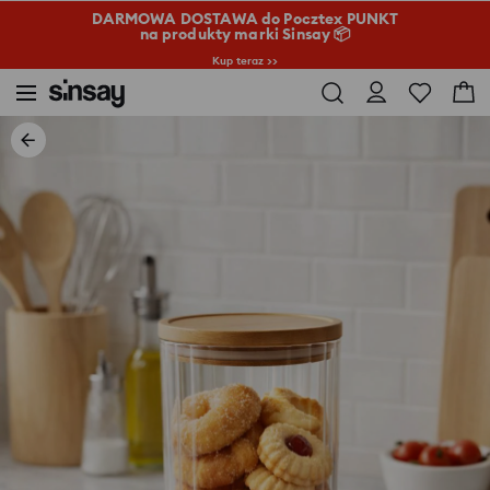
DARMOWA DOSTAWA do Pocztex PUNKT
na produkty marki Sinsay 📦
Kup teraz >>