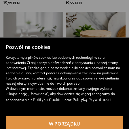
15
19
,
99
PLN
,
99
PLN
Pozwól na cookies
Korzystamy z plików cookies lub podobnych technologii w celu
zapewnienia Ci najlepszych doświadczeń z korzystania z naszej strony
internetowej. Zgadzając się na wszystkie pliki cookies pozwolisz nam na
zadbanie o Twój komfort podczas dokonywania zakupów na podstawie
Twoich własnych preferencji, nawyków oraz dopasowania wyświetlania
naszej oferty indywidualnie do Twoich potrzeb.
W dowolnym momencie, możesz dokonać zmiany swojego wyboru
klikając opcję „Ustawienia”, aby dowiedzieć się więcej zachęcamy do
Transparentny pojemnik na żywność z pokrywką
Pojemnik na żywność z pokrywką
Polityką Cookies
Polityką Prywatności
zapoznania się z
oraz
.
17
15
,
99
PLN
,
99
PLN
W PORZĄDKU