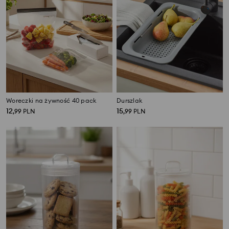
Woreczki na żywność 40 pack
Durszlak
12
15
,
99
PLN
,
99
PLN