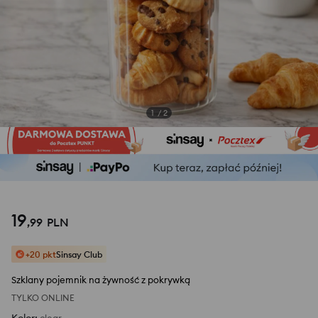
1
/
2
19
,
99
PLN
+20 pkt
Sinsay Club
Szklany pojemnik na żywność z pokrywką
TYLKO ONLINE