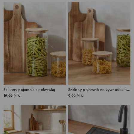
Szklany pojemnik z pokrywką
Szklany pojemnik na żywność z bambusową pokrywką
15
9
,
99
PLN
,
99
PLN