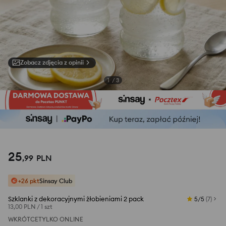
Zobacz zdjęcia z opinii
1
/
3
25
,
99
PLN
+26 pkt
Sinsay Club
Szklanki z dekoracyjnymi żłobieniami 2 pack
5/5
(
7
)
13,00 PLN
/
1 szt
WKRÓTCE
TYLKO ONLINE