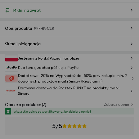
14 dni na zwrot
Opis produktu
997HK-CLR
Skład i pielęgnacja
Jesteśmy z Polski! Poznaj nas bliżej
Kup teraz, zapłać później z PayPo
Dodatkowe -20% na Wyprzedaż do -50% przy zakupie min. 2
dowolnych produktów marki Sinsay (Regulamin)
Darmowa dostawa do Pocztex PUNKT na produkty marki
Sinsay
Opinie o produkcie
(
7
)
Zobacz opinie
Wszystkie opinie są weryfikowane.
Jak działają opinie?
5/5