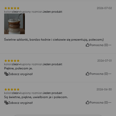
2026-07-02
kolor
:
clear
kupiony rozmiar
:
Jeden produkt
Świetne szklanki, bardzo ładnie i ciekawie się prezentują, polecam;)
Pomocna
(
0
)
2026-07-01
kolor
:
clear
kupiony rozmiar
:
Jeden produkt
Piękne, polecam je.
Pomocna
(
0
)
Zobacz oryginał
2026-06-30
kolor
:
clear
kupiony rozmiar
:
Jeden produkt
Są świetne, piękne, uwielbiam je i polecam.
Pomocna
(
0
)
Zobacz oryginał