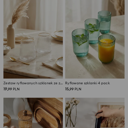
Zestaw ryflowanych szklanek ze złotą obwódką 2 pack
Ryflowane szklanki 4 pack
19
15
,
99
PLN
,
99
PLN