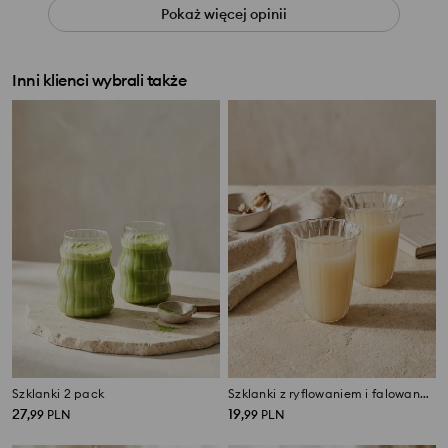
Pokaż więcej opinii
Inni klienci wybrali także
Szklanki 2 pack
Szklanki z ryflowaniem i falowanym rantem 2 pack
27
19
,
99
PLN
,
99
PLN