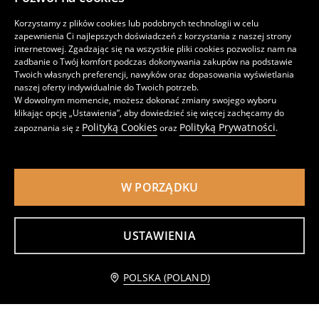
Korzystamy z plików cookies lub podobnych technologii w celu
zapewnienia Ci najlepszych doświadczeń z korzystania z naszej strony
internetowej. Zgadzając się na wszystkie pliki cookies pozwolisz nam na
zadbanie o Twój komfort podczas dokonywania zakupów na podstawie
Twoich własnych preferencji, nawyków oraz dopasowania wyświetlania
Szklanki z tłoczonym wzorem 4 pack
Ryflowane szklanki 2 pack
naszej oferty indywidualnie do Twoich potrzeb.
19
17
,
99
PLN
,
99
PLN
W dowolnym momencie, możesz dokonać zmiany swojego wyboru
klikając opcję „Ustawienia”, aby dowiedzieć się więcej zachęcamy do
Polityką Cookies
Polityką Prywatności
zapoznania się z
oraz
.
W PORZĄDKU
USTAWIENIA
Powiadom mnie
POLSKA (POLAND)