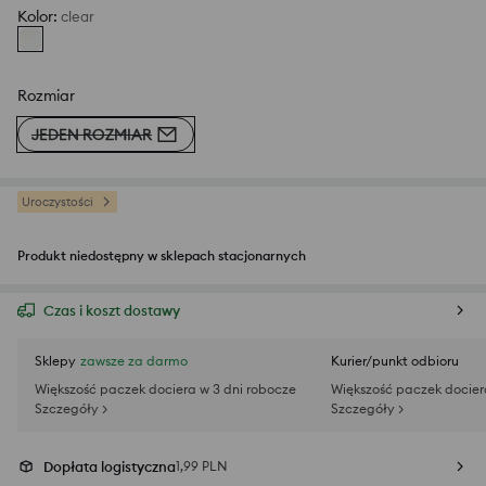
Kolor
:
clear
Rozmiar
JEDEN ROZMIAR
Uroczystości
Produkt niedostępny w sklepach stacjonarnych
Czas i koszt dostawy
Sklepy
zawsze za darmo
Kurier/punkt odbioru
Większość paczek dociera w 3 dni robocze
Większość paczek docier
Szczegóły >
Szczegóły >
Dopłata logistyczna
1,99 PLN