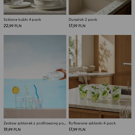
Szklane kubki 4 pack
Durszlak 2 pack
22
17
,
99
PLN
,
99
PLN
Zestaw szklanek z profilowaną podstawą 4 pack
Ryflowane szklanki 4 pack
19
17
,
99
PLN
,
99
PLN