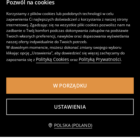
Pozwól na cookies
Korzystamy z plików cookies lub podobnych technologii w celu
zapewnienia Ci najlepszych doświadczeń z korzystania z naszej strony
internetowej. Zgadzając się na wszystkie pliki cookies pozwolisz nam na
zadbanie o Twój komfort podczas dokonywania zakupów na podstawie
Twoich własnych preferencji, nawyków oraz dopasowania wyświetlania
naszej oferty indywidualnie do Twoich potrzeb.
W dowolnym momencie, możesz dokonać zmiany swojego wyboru
klikając opcję „Ustawienia”, aby dowiedzieć się więcej zachęcamy do
Polityką Cookies
Polityką Prywatności
zapoznania się z
oraz
.
Zestaw ryflowanych szklanek 4 pack
Ryflowane szklanki 4 pack
19
15
,
99
PLN
,
99
PLN
W PORZĄDKU
USTAWIENIA
Powiadom mnie
POLSKA (POLAND)