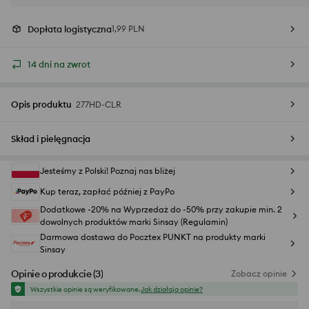
Dopłata logistyczna
1,99 PLN
14 dni na zwrot
Opis produktu
277HD-CLR
Skład i pielęgnacja
Jesteśmy z Polski! Poznaj nas bliżej
Kup teraz, zapłać później z PayPo
Dodatkowe -20% na Wyprzedaż do -50% przy zakupie min. 2
dowolnych produktów marki Sinsay (Regulamin)
Darmowa dostawa do Pocztex PUNKT na produkty marki
Sinsay
Opinie o produkcie
(
3
)
Zobacz opinie
Wszystkie opinie są weryfikowane.
Jak działają opinie?