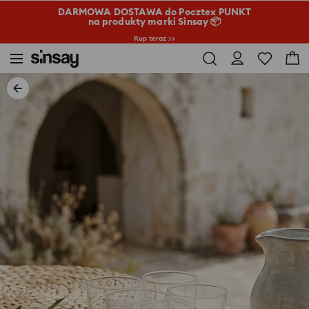
DARMOWA DOSTAWA do Pocztex PUNKT
na produkty marki Sinsay 📦
Kup teraz >>