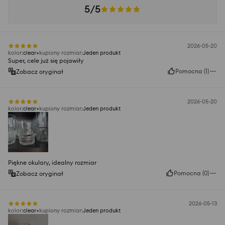
5/5
2026-05-20
kolor
:
clear
kupiony rozmiar
:
Jeden produkt
Super, cele już się pojawiły
Pomocna
(
1
)
Zobacz oryginał
2026-05-20
kolor
:
clear
kupiony rozmiar
:
Jeden produkt
Piękne okulary, idealny rozmiar
Pomocna
(
0
)
Zobacz oryginał
2026-05-13
kolor
:
clear
kupiony rozmiar
:
Jeden produkt