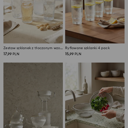
Zestaw szklanek z tłoczonym wzorem palm 4 pack
Ryflowane szklanki 4 pack
17
15
,
99
PLN
,
99
PLN