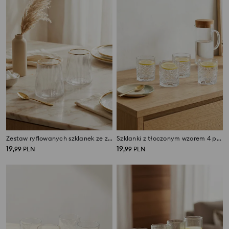
Zestaw ryflowanych szklanek ze złotą obwódką 2 pack
Szklanki z tłoczonym wzorem 4 pack
19
19
,
99
PLN
,
99
PLN