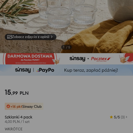
Zobacz zdjęcia z opinii
1
/
5
15
,
99
PLN
+16 pkt
Sinsay Club
Szklanki 4 pack
5/5
(
3
)
4,00 PLN
/
1 szt
WKRÓTCE