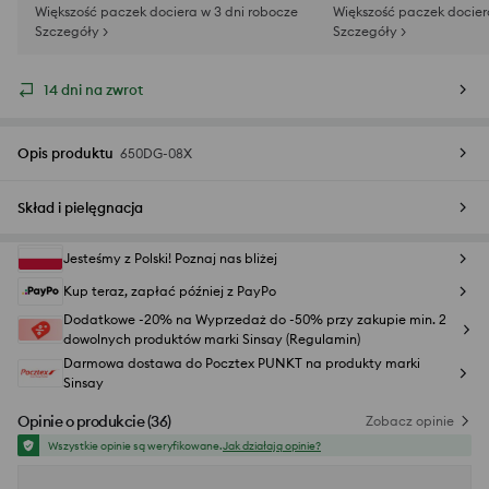
Większość paczek dociera w 3 dni robocze
Większość paczek docier
Szczegóły >
Szczegóły >
14 dni na zwrot
Opis produktu
650DG-08X
Skład i pielęgnacja
Jesteśmy z Polski! Poznaj nas bliżej
Kup teraz, zapłać później z PayPo
Dodatkowe -20% na Wyprzedaż do -50% przy zakupie min. 2
dowolnych produktów marki Sinsay (Regulamin)
Darmowa dostawa do Pocztex PUNKT na produkty marki
Sinsay
Opinie o produkcie
(
36
)
Zobacz opinie
Wszystkie opinie są weryfikowane.
Jak działają opinie?