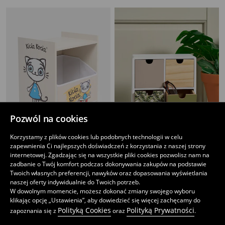
Pozwól na cookies
Korzystamy z plików cookies lub podobnych technologii w celu
zapewnienia Ci najlepszych doświadczeń z korzystania z naszej strony
internetowej. Zgadzając się na wszystkie pliki cookies pozwolisz nam na
Pudełko do przechowywania Kicia Kocia
Organizer z czterema szufladkami
zadbanie o Twój komfort podczas dokonywania zakupów na podstawie
79
35
,
99
PLN
,
99
PLN
Twoich własnych preferencji, nawyków oraz dopasowania wyświetlania
Najniższa cena z 30 dni przed obniżką
99,99
PLN
naszej oferty indywidualnie do Twoich potrzeb.
W dowolnym momencie, możesz dokonać zmiany swojego wyboru
klikając opcję „Ustawienia”, aby dowiedzieć się więcej zachęcamy do
Polityką Cookies
Polityką Prywatności
zapoznania się z
oraz
.