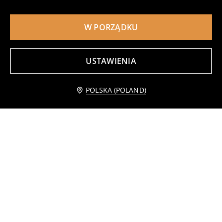
W PORZĄDKU
USTAWIENIA
Powiadom mnie
POLSKA (POLAND)
Poszewki na poduszki 2 pack
Organizer łazienkowy
12
25
,
99
PLN
,
99
PLN