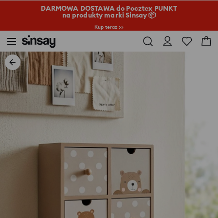
DARMOWA DOSTAWA do Pocztex PUNKT
na produkty marki Sinsay 📦
Kup teraz >>