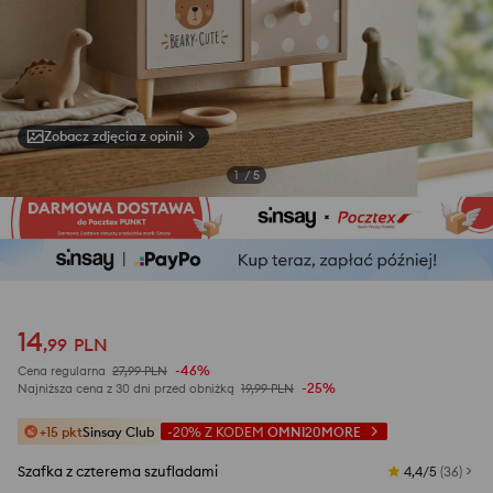
Zobacz zdjęcia z opinii
1
/
5
14
,
99
PLN
-46%
Cena regularna
27,99
PLN
-25%
Najniższa cena z 30 dni przed obniżką
19,99
PLN
+15 pkt
Sinsay Club
-20%
Z KODEM
OMNI20MORE
Szafka z czterema szufladami
4,4/5
(
36
)