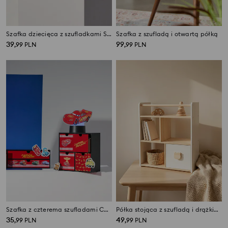
Szafka dziecięca z szufladkami Stitch
Szafka z szufladą i otwartą półką
39
99
,
99
PLN
,
99
PLN
Szafka z czterema szufladami Cars
Półka stojąca z szufladą i drążkiem
35
49
,
99
PLN
,
99
PLN