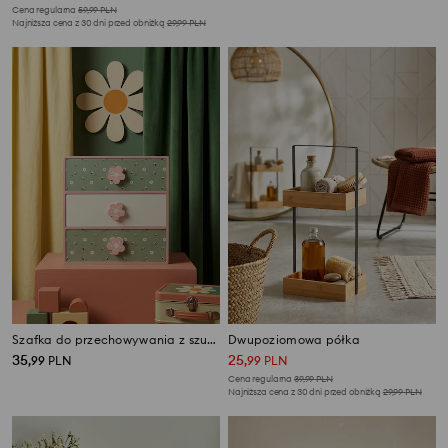
Cena regularna
59,99
PLN
Najniższa cena z 30 dni przed obniżką
29,99
PLN
Szafka do przechowywania z szufladami z motywem pszczół i kwiatów
Dwupoziomowa półka
35
25
,
99
PLN
,
99
PLN
Cena regularna
39,99
PLN
Najniższa cena z 30 dni przed obniżką
29,99
PLN