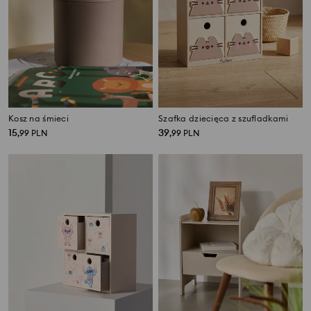
Kosz na śmieci
Szafka dziecięca z szufladkami
15
39
,
99
PLN
,
99
PLN