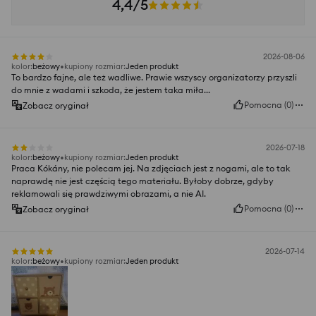
4,4/5
2026-08-06
kolor
:
beżowy
kupiony rozmiar
:
Jeden produkt
To bardzo fajne, ale też wadliwe. Prawie wszyscy organizatorzy przyszli
do mnie z wadami i szkoda, że jestem taka miła...
Pomocna
(
0
)
Zobacz oryginał
2026-07-18
kolor
:
beżowy
kupiony rozmiar
:
Jeden produkt
Praca Kókány, nie polecam jej. Na zdjęciach jest z nogami, ale to tak
naprawdę nie jest częścią tego materiału. Byłoby dobrze, gdyby
reklamowali się prawdziwymi obrazami, a nie AI.
Pomocna
(
0
)
Zobacz oryginał
2026-07-14
kolor
:
beżowy
kupiony rozmiar
:
Jeden produkt