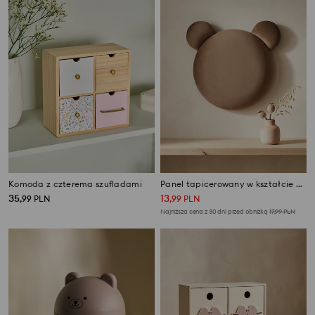
Komoda z czterema szufladami
Panel tapicerowany w kształcie misia
35
13
,
99
PLN
,
99
PLN
Najniższa cena z 30 dni przed obniżką
17,99
PLN