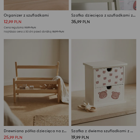
Organizer z szufladkami
Szafka dziecięca z szufladkami z motywem misia
12
35
,
99
PLN
,
99
PLN
Cena regularna
19,99
PLN
Najniższa cena z 30 dni przed obniżką
15,99
PLN
Drewniana półka dziecięca na zabawki
Szafka z dwiema szufladkami z motywem misia
25
19
,
99
PLN
,
99
PLN