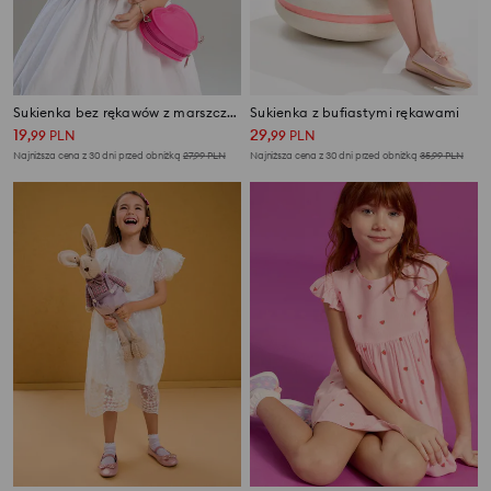
Sukienka bez rękawów z marszczonym dołem
Sukienka z bufiastymi rękawami
19
29
,
99
PLN
,
99
PLN
Najniższa cena z 30 dni przed obniżką
27,99
PLN
Najniższa cena z 30 dni przed obniżką
35,99
PLN