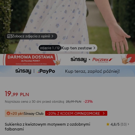
Zobacz zdjęcia z opinii
Kup ten zestaw
zdjęcia
1
/
12
19
,
99
PLN
-23%
Najniższa cena z 30 dni przed obniżką
25,99
PLN
+20 pkt
Sinsay Club
-20%
Z KODEM
OMNI20MORE
Sukienka z kwiatowym motywem z ozdobnymi
4,8/5
(
53
)
falbanami