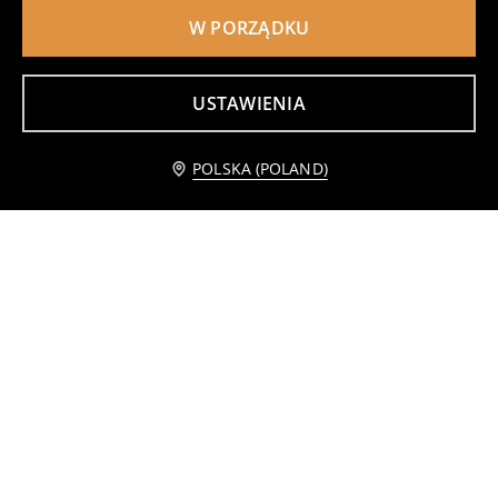
W PORZĄDKU
Komplet: koszulka i szorty
Bawełniane kolarki z ozdobnymi falbanami 3 pack
24
29
,
99
PLN
,
99
PLN
Najniższa cena z 30 dni przed obniżką
29,99
PLN
Najniższa cena z 30 dni przed obniżką
35,99
PLN
USTAWIENIA
Powiadom mnie
POLSKA (POLAND)
Szorty z dzianiny terry 2 pack
Sukienka z wiskozy w kwiaty z falbanką przy rękawach
25
37
,
99
PLN
,
99
PLN
Najniższa cena z 30 dni przed obniżką
45,99
PLN