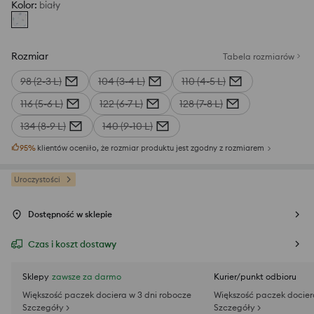
Kolor
:
biały
Rozmiar
Tabela rozmiarów
98 (2-3 L)
104 (3-4 L)
110 (4-5 L)
116 (5-6 L)
122 (6-7 L)
128 (7-8 L)
134 (8-9 L)
140 (9-10 L)
95
%
klientów oceniło, że rozmiar produktu jest zgodny z rozmiarem
Uroczystości
Dostępność w sklepie
Czas i koszt dostawy
Sklepy
zawsze za darmo
Kurier/punkt odbioru
Większość paczek dociera w 3 dni robocze
Większość paczek docier
Szczegóły >
Szczegóły >