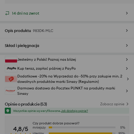
14 dni na zwrot
Opis produktu
983DK-MLC
Skład i pielęgnacja
Jesteśmy z Polski! Poznaj nas bliżej
Kup teraz, zapłać później z PayPo
Dodatkowe -20% na Wyprzedaż do -50% przy zakupie min. 2
dowolnych produktów marki Sinsay (Regulamin)
Darmowa dostawa do Pocztex PUNKT na produkty marki
Sinsay
Opinie o produkcie
(
53
)
Zobacz opinie
Wszystkie opinie są weryfikowane.
Jak działają opinie?
Czy produkt dobrze pasował?
4,8/5
mniejszy
5
%
idealny
95
%