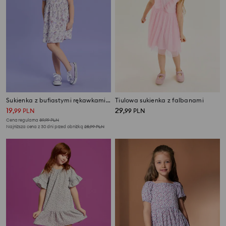
Sukienka z bufiastymi rękawkami w motyw kwiatowy
Tiulowa sukienka z falbanami
19
29
,
99
PLN
,
99
PLN
Cena regularna
39,99
PLN
Najniższa cena z 30 dni przed obniżką
25,99
PLN