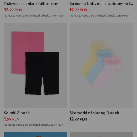
Tiulowa sukienka z falbankami
Sukienka babydoll z ozdobnymi falbanami
33
19
,
99
PLN
,
99
PLN
Najniższa cena z 30 dni przed obniżką
39,99
PLN
Najniższa cena z 30 dni przed obniżką
25,99
PLN
Kolarki 2 pack
Skarpetki z falbaną 3 pack
9
12
,
99
PLN
,
99
PLN
Najniższa cena z 30 dni przed obniżką
12,99
PLN