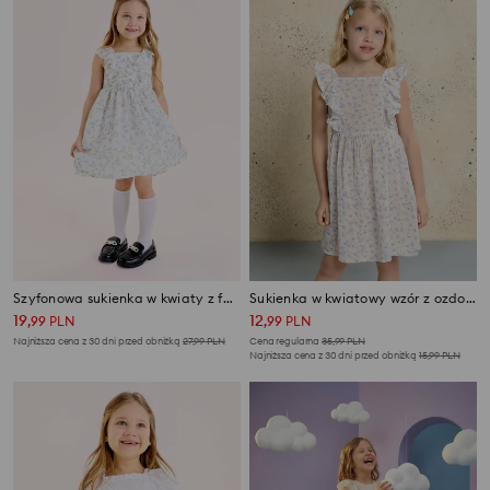
Szyfonowa sukienka w kwiaty z falbanami
Sukienka w kwiatowy wzór z ozdobnymi falbanami
19
12
,
99
PLN
,
99
PLN
Najniższa cena z 30 dni przed obniżką
27,99
PLN
Cena regularna
35,99
PLN
Najniższa cena z 30 dni przed obniżką
15,99
PLN