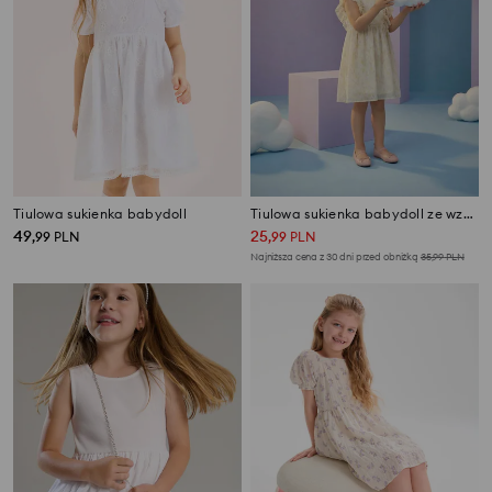
Tiulowa sukienka babydoll
Tiulowa sukienka babydoll ze wzorem kwiatowym
49
25
,
99
PLN
,
99
PLN
Najniższa cena z 30 dni przed obniżką
35,99
PLN