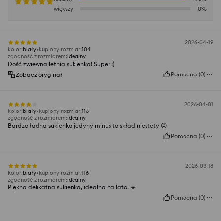
większy
0
%
2026-04-19
kolor
:
biały
kupiony rozmiar
:
104
zgodność z rozmiarem
:
idealny
Dość zwiewna letnia sukienka! Super :)
Pomocna
(
0
)
Zobacz oryginał
2026-04-01
kolor
:
biały
kupiony rozmiar
:
116
zgodność z rozmiarem
:
idealny
Bardzo ładna sukienka jedyny minus to skład niestety 😐
Pomocna
(
0
)
2026-03-18
kolor
:
biały
kupiony rozmiar
:
116
zgodność z rozmiarem
:
idealny
Piękna delikatna sukienka, idealna na lato. ☀️
Pomocna
(
0
)