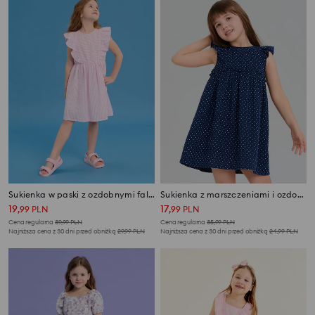
Sukienka w paski z ozdobnymi falbanami przy ramionach
Sukienka z marszczeniami i ozdobnymi falbanami
19
17
,
99
PLN
,
99
PLN
Cena regularna
39,99
PLN
Cena regularna
35,99
PLN
Najniższa cena z 30 dni przed obniżką
29,99
PLN
Najniższa cena z 30 dni przed obniżką
24,99
PLN