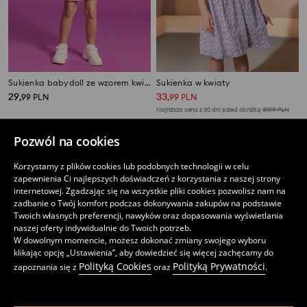
Sukienka babydoll ze wzorem kwiatowym
Sukienka w kwiaty
29
33
,
99
PLN
,
99
PLN
Najniższa cena z 30 dni przed obniżką
39,99
PLN
Pozwól na cookies
Korzystamy z plików cookies lub podobnych technologii w celu
zapewnienia Ci najlepszych doświadczeń z korzystania z naszej strony
internetowej. Zgadzając się na wszystkie pliki cookies pozwolisz nam na
zadbanie o Twój komfort podczas dokonywania zakupów na podstawie
Twoich własnych preferencji, nawyków oraz dopasowania wyświetlania
naszej oferty indywidualnie do Twoich potrzeb.
W dowolnym momencie, możesz dokonać zmiany swojego wyboru
klikając opcję „Ustawienia”, aby dowiedzieć się więcej zachęcamy do
Polityką Cookies
Polityką Prywatności
zapoznania się z
oraz
.