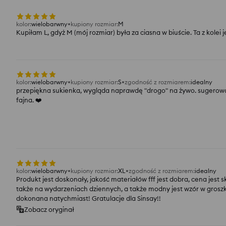
kolor
:
wielobarwny
kupiony rozmiar
:
M
Kupiłam L, gdyż M (mój rozmiar) była za ciasna w biuście. Ta z kolei je
kolor
:
wielobarwny
kupiony rozmiar
:
S
zgodność z rozmiarem
:
idealny
przepiękna sukienka, wygląda naprawdę "drogo" na żywo. sugerowano
fajna. ❤️
kolor
:
wielobarwny
kupiony rozmiar
:
XL
zgodność z rozmiarem
:
idealny
Produkt jest doskonały, jakość materiałów fff jest dobra, cena jes
także na wydarzeniach dziennych, a także modny jest wzór w groszki
dokonana natychmiast! Gratulacje dla Sinsay!!
Zobacz oryginał