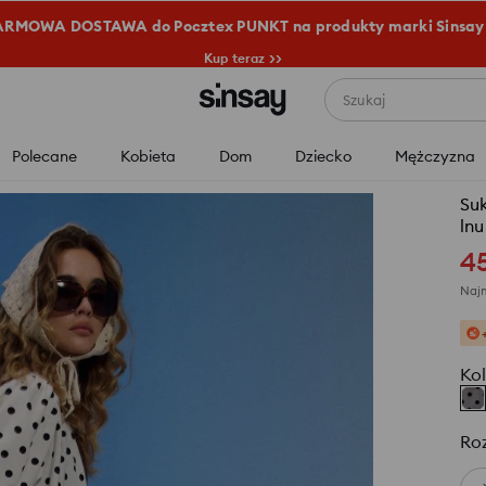
RMOWA DOSTAWA do Pocztex PUNKT na produkty marki Sinsay
Kup teraz >>
Szukaj
Polecane
Kobieta
Dom
Dziecko
Mężczyzna
Suk
lnu
4
Najn
Kol
Ro