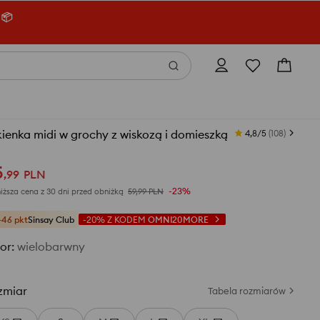
 📦
ienka midi w grochy z wiskozą i domieszką
4,8/5
(
108
)
5
,
99
PLN
-23%
iższa cena z 30 dni przed obniżką
59,99
PLN
+46 pkt
Sinsay Club
-20%
Z KODEM
OMNI20MORE
or
:
wielobarwny
zmiar
Tabela rozmiarów