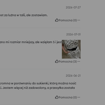
2026-07-27
st za luźna w talii, ale zostawiam.
Pomocna
(
0
)
2026-07-01
 mi rozmiar mniejszy, ale wzięłam S i jest
Pomocna
(
3
)
2026-06-21
t skromna w porównaniu do sukienki, którą można nosić
. Jestem więcej niż zadowolony, a przesyłka została
Pomocna
(
0
)