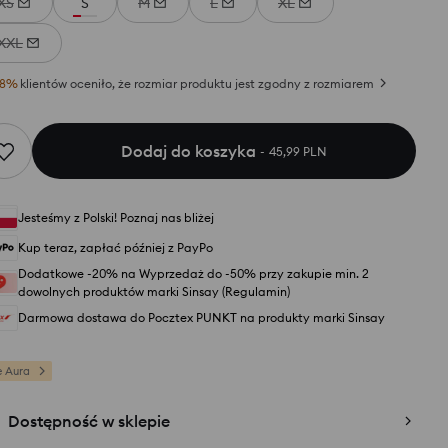
XS
S
M
L
XL
XXL
8
%
klientów oceniło, że rozmiar produktu jest zgodny z rozmiarem
Dodaj do koszyka
45,99 PLN
Jesteśmy z Polski! Poznaj nas bliżej
Kup teraz, zapłać później z PayPo
Dodatkowe -20% na Wyprzedaż do -50% przy zakupie min. 2
dowolnych produktów marki Sinsay (Regulamin)
Darmowa dostawa do Pocztex PUNKT na produkty marki Sinsay
e Aura
Dostępność w sklepie