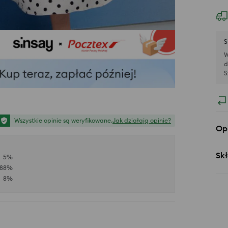
S
W
d
S
Wszystkie opinie są weryfikowane.
Jak działają opinie?
Op
Skł
5
%
88
%
8
%