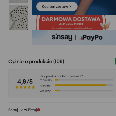
Kup ten zestaw
Opinie o produkcie
(
108
)
Czy produkt dobrze pasował?
4,8/5
mniejszy
idealny
większy
Sortuj
Filtruj
1