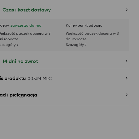
Czas i koszt dostawy
klepy
zawsze za darmo
Kurier/punkt odbioru
iększość paczek dociera w 3
Większość paczek dociera w 3
ni robocze
dni robocze
zczegóły >
Szczegóły >
14 dni na zwrot
is produktu
007JM-MLC
ad i pielęgnacja