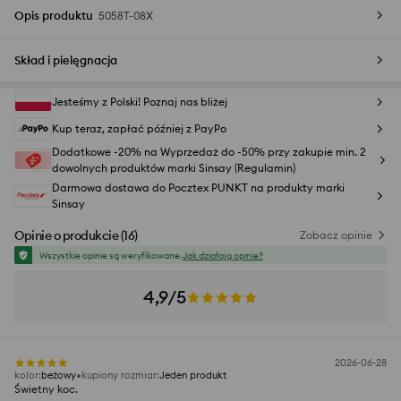
Opis produktu
5058T-08X
Skład i pielęgnacja
Jesteśmy z Polski! Poznaj nas bliżej
Kup teraz, zapłać później z PayPo
Dodatkowe -20% na Wyprzedaż do -50% przy zakupie min. 2
dowolnych produktów marki Sinsay (Regulamin)
Darmowa dostawa do Pocztex PUNKT na produkty marki
Sinsay
Opinie o produkcie
(
16
)
Zobacz opinie
Wszystkie opinie są weryfikowane.
Jak działają opinie?
4,9/5
2026-06-28
kolor
:
beżowy
kupiony rozmiar
:
Jeden produkt
Świetny koc.