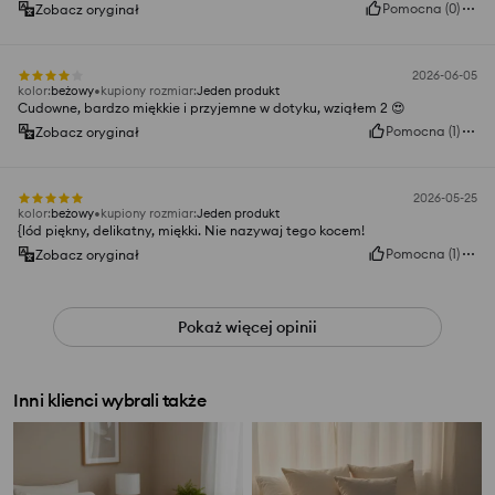
Pomocna
(
0
)
Zobacz oryginał
2026-06-05
kolor
:
beżowy
kupiony rozmiar
:
Jeden produkt
Cudowne, bardzo miękkie i przyjemne w dotyku, wziąłem 2 😍
Pomocna
(
1
)
Zobacz oryginał
2026-05-25
kolor
:
beżowy
kupiony rozmiar
:
Jeden produkt
{lód piękny, delikatny, miękki. Nie nazywaj tego kocem!
Pomocna
(
1
)
Zobacz oryginał
Pokaż więcej opinii
Inni klienci wybrali także