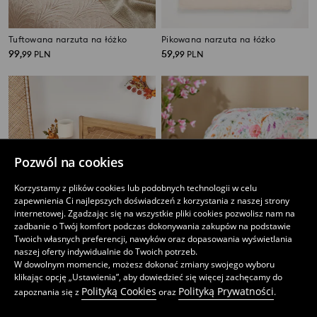
Tuftowana narzuta na łóżko
Pikowana narzuta na łóżko
99
59
,
99
PLN
,
99
PLN
Pozwól na cookies
Korzystamy z plików cookies lub podobnych technologii w celu
zapewnienia Ci najlepszych doświadczeń z korzystania z naszej strony
internetowej. Zgadzając się na wszystkie pliki cookies pozwolisz nam na
zadbanie o Twój komfort podczas dokonywania zakupów na podstawie
Twoich własnych preferencji, nawyków oraz dopasowania wyświetlania
naszej oferty indywidualnie do Twoich potrzeb.
W dowolnym momencie, możesz dokonać zmiany swojego wyboru
klikając opcję „Ustawienia”, aby dowiedzieć się więcej zachęcamy do
Narzuta na łóżko
Narzuta na łóżko
Polityką Cookies
Polityką Prywatności
zapoznania się z
oraz
.
49
69
,
99
PLN
,
99
PLN