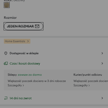
Kolor
:
beżowy
Rozmiar
JEDEN ROZMIAR
Home Essentials
Dostępność w sklepie
Czas i koszt dostawy
Sklepy
zawsze za darmo
Kurier/punkt odbioru
Większość paczek dociera w 3 dni robocze
Większość paczek docier
Szczegóły >
Szczegóły >
14 dni na zwrot