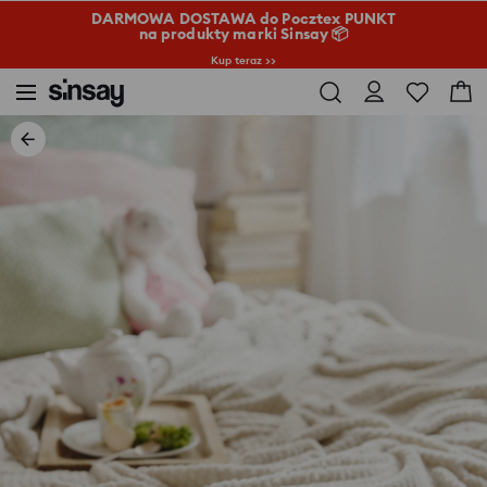
DARMOWA DOSTAWA do Pocztex PUNKT
na produkty marki Sinsay 📦
Kup teraz >>