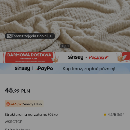
Zobacz zdjęcia z opinii
1
/
3
45
,
99
PLN
+46 pkt
Sinsay Club
Strukturalna narzuta na łóżko
4,9/5
(
16
)
WKRÓTCE