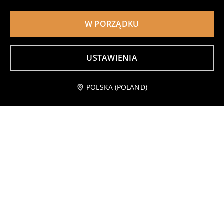
W PORZĄDKU
USTAWIENIA
Powiadom mnie
POLSKA (POLAND)
Narzuta na łóżko w geometryczny wzór
Poduszka dekoracyjna
59
15
,
99
PLN
,
99
PLN